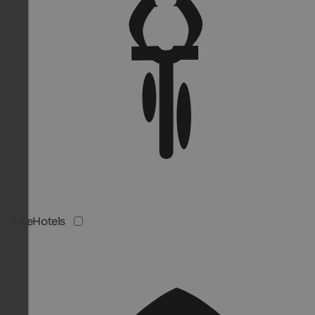
BikeHotels