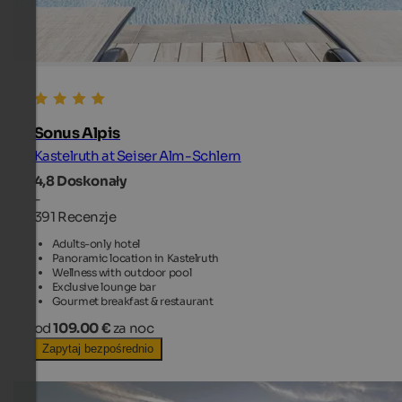
Sonus Alpis
Kastelruth at Seiser Alm-Schlern
4,8
Doskonały
-
391 Recenzje
Adults-only hotel
Panoramic location in Kastelruth
Wellness with outdoor pool
Exclusive lounge bar
Gourmet breakfast & restaurant
od
109.00 €
za noc
Zapytaj bezpośrednio