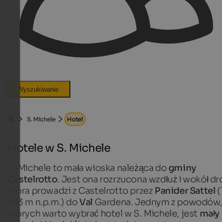
Wyszukiwanie
S. Michele
Hotel
Hotele w S. Michele
S. Michele to mała wioska należąca do
gminy
Castelrotto
. Jest ona rozrzucona wzdłuż i wokół dr
która prowadzi z Castelrotto przez
Panider Sattel
(
443 m n.p.m.) do
Val
Gardena. Jednym z powodów,
których warto wybrać hotel w S. Michele, jest
mały