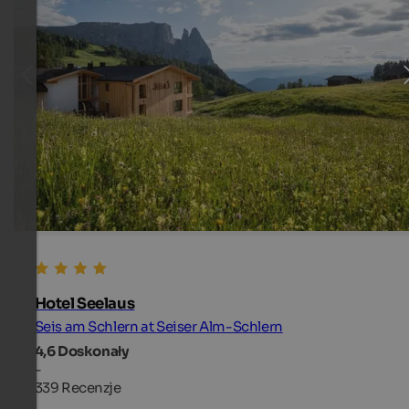
Hotel Seelaus
Seis am Schlern at Seiser Alm-Schlern
4,6
Doskonały
-
339 Recenzje