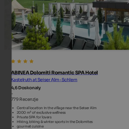
ABINEA Dolomiti Romantic SPA Hotel
Kastelruth at Seiser Alm-Schlern
4,6
Doskonały
-
779 Recenzje
Central location in the village near the Seiser Alm
2000 m² of exclusive wellness
Private SPA for lovers
Hiking, biking & winter sports in the Dolomites
gourmet cuisine