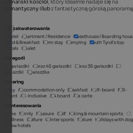
romański kościół
, który idealnie nadaje się na
romantyczny ślub
z fantastyczną górską panoramą
Typ zakwaterowania
Hotel
Apartment / Residence
Guesthouse / Boarding hous
Bed & Breakfast
Farm stay
Camping
South Tyrol's top
Hotels
Chalet
Kategorii
5 gwiazdki
4 oraz 4S gwiazdki
3 oraz 3S gwiazdki
2
gwiazdki
1 gwiazdka
Catering
Any
Accommodation only
Breakfast
Half-board
Full-
board
All-Inclusive
3/4 board
À la carte
Zainteresowania
Bike
Family
Pleasure
Golf
Hiking & mountain sports
Wellness
Culture
Winter sports
Nature
Holidays with do
New hotels