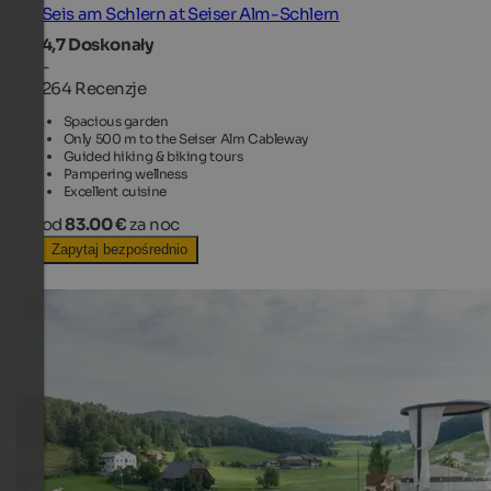
Seis am Schlern at Seiser Alm-Schlern
4,7
Doskonały
-
264 Recenzje
Spacious garden
Only 500 m to the Seiser Alm Cableway
Guided hiking & biking tours
Pampering wellness
Excellent cuisine
od
83.00 €
za noc
Zapytaj bezpośrednio
TOP HOTEL