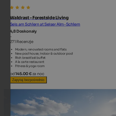
Waldrast - Forestside Living
Seis am Schlern at Seiser Alm-Schlern
4,8
Doskonały
-
271 Recenzje
Modern, renovated rooms and flats
New pool house, indoor & outdoor pool
Rich breakfast buffet
A la carte restaurant
Fitness & yoga room
od
145.00 €
za noc
Zapytaj bezpośrednio