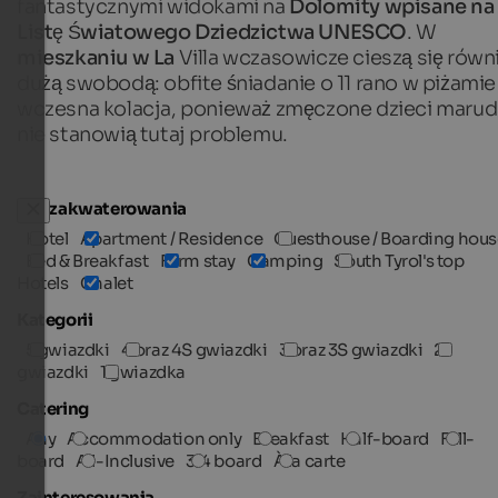
fantastycznymi widokami na
Dolomity wpisane na
Listę Światowego Dziedzictwa UNESCO
. W
mieszkaniu w La
Villa wczasowicze cieszą się równ
dużą swobodą: obfite śniadanie o 11 rano w piżamie
wczesna kolacja, ponieważ zmęczone dzieci marud
nie stanowią tutaj problemu.
Typ zakwaterowania
Hotel
Apartment / Residence
Guesthouse / Boarding hous
Bed & Breakfast
Farm stay
Camping
South Tyrol's top
Hotels
Chalet
Kategorii
5 gwiazdki
4 oraz 4S gwiazdki
3 oraz 3S gwiazdki
2
gwiazdki
1 gwiazdka
Catering
Any
Accommodation only
Breakfast
Half-board
Full-
board
All-Inclusive
3/4 board
À la carte
Zainteresowania