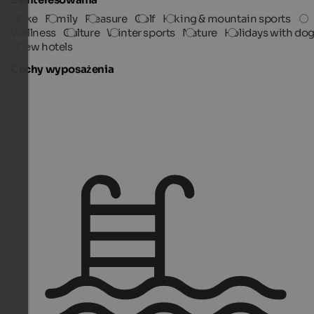
Bike
Family
Pleasure
Golf
Hiking & mountain sports
Wellness
Culture
Winter sports
Nature
Holidays with do
New hotels
Cechy wyposażenia