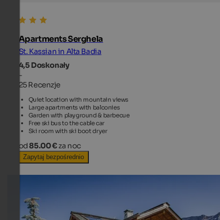
Apartments Serghela
St. Kassian in Alta Badia
4,5
Doskonały
-
25 Recenzje
Quiet location with mountain views
Large apartments with balconies
Garden with playground & barbecue
Free ski bus to the cable car
Ski room with ski boot dryer
od
85.00 €
za noc
Zapytaj bezpośrednio