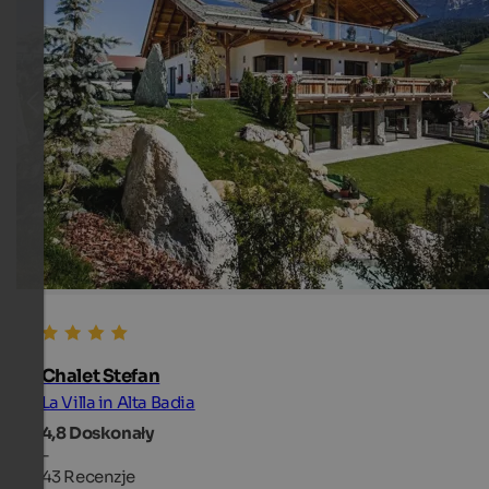
Chalet Stefan
La Villa in Alta Badia
4,8
Doskonały
-
43 Recenzje