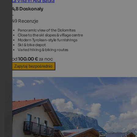
La Villa in Alta Badia
4,8
Doskonały
-
49 Recenzje
Panoramic view of the Dolomites
Close to the ski slopes & village centre
Modern Tyrolean-style furnishings
Ski & bike depot
Varied hiking & biking routes
od
100.00 €
za noc
Zapytaj bezpośrednio