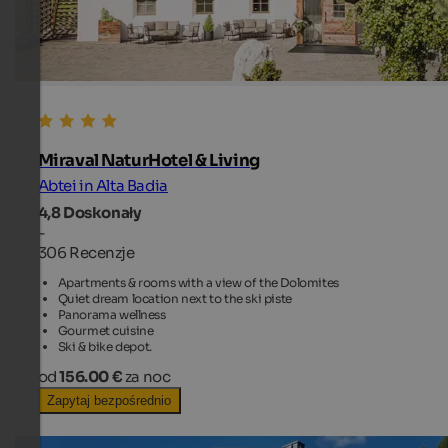
Miraval NaturHotel & Living
Abtei in Alta Badia
4,8
Doskonały
-
306 Recenzje
Apartments & rooms with a view of the Dolomites
Quiet dream location next to the ski piste
Panorama wellness
Gourmet cuisine
Ski & bike depot.
od
156.00 €
za noc
Zapytaj bezpośrednio