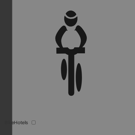
BikeHotels