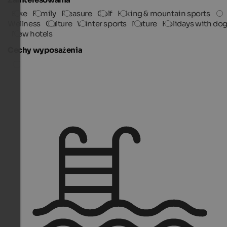
Bike
Family
Pleasure
Golf
Hiking & mountain sports
Wellness
Culture
Winter sports
Nature
Holidays with do
New hotels
Cechy wyposażenia