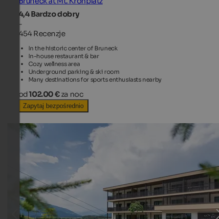
Bruneck at Mt. Kronplatz
4,4
Bardzo dobry
-
454 Recenzje
In the historic center of Bruneck
In-house restaurant & bar
Cozy wellness area
Underground parking & ski room
Many destinations for sports enthusiasts nearby
od
102.00 €
za noc
Zapytaj bezpośrednio