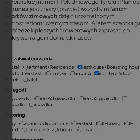
narciarskiej numer 1
Południowego Tyrolu
: Plan de
Corones
jest znany (prawie) wszystkim
fanom
sportów zimowych
dzięki urozmaiconym
nartostradom i czarnym trasom. A latem szeroka 
wycieczek pieszych i rowerowych
zaprasza do
odkrywania gór i dolin, łąk i lasów.
Typ zakwaterowania
Hotel
Apartment / Residence
Guesthouse / Boarding hous
Bed & Breakfast
Farm stay
Camping
South Tyrol's top
Hotels
Chalet
Kategorii
5 gwiazdki
4 oraz 4S gwiazdki
3 oraz 3S gwiazdki
2
gwiazdki
1 gwiazdka
Catering
Any
Accommodation only
Breakfast
Half-board
Full-
board
All-Inclusive
3/4 board
À la carte
Zainteresowania