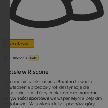
Wyszukiwanie
Riscone
Hotel
Hotele w Riscone
Riscone niedaleko
miasta Brunico
to warta
odwiedzenia przez cały rok destynacja dla
urlopowiczów, którzy cenią
sobie różnorodne
aktywności sportowe
we wspaniałym alpejskim
krajobrazie. Mała wioska leży u podnóża
góry