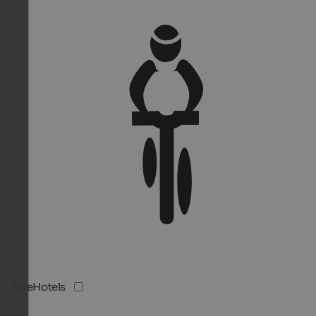
BikeHotels