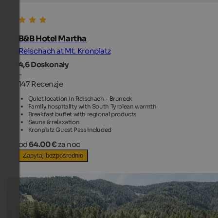
B&B Hotel Martha
Reischach at Mt. Kronplatz
4,6
Doskonały
-
147 Recenzje
Quiet location in Reischach - Bruneck
Family hospitality with South Tyrolean warmth
Breakfast buffet with regional products
Sauna & relaxation
Kronplatz Guest Pass included
od
64.00 €
za noc
Zapytaj bezpośrednio