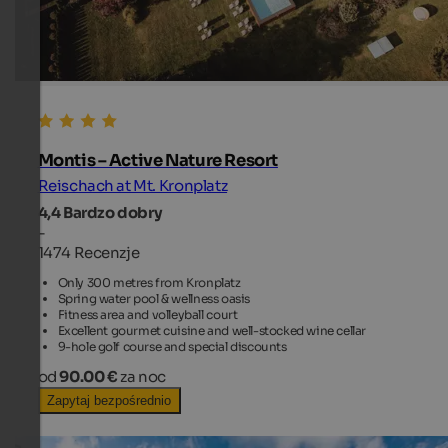
Montis – Active Nature Resort
Reischach at Mt. Kronplatz
4,4
Bardzo dobry
-
1474 Recenzje
Only 300 metres from Kronplatz
Spring water pool & wellness oasis
Fitness area and volleyball court
Excellent gourmet cuisine and well-stocked wine cellar
9-hole golf course and special discounts
od
90.00 €
za noc
Zapytaj bezpośrednio