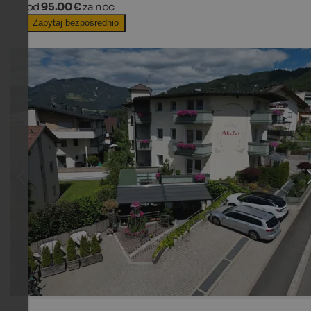
od
95.00 €
za noc
Zapytaj bezpośrednio