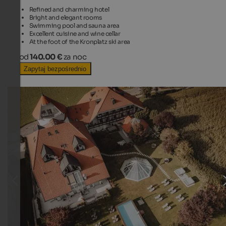
Refined and charming hotel
Bright and elegant rooms
Swimming pool and sauna area
Excellent cuisine and wine cellar
At the foot of the Kronplatz ski area
od
140.00 €
za noc
Zapytaj bezpośrednio