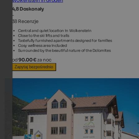
Wolkenstein in Gröden
4,8
Doskonały
-
38 Recenzje
Central and quiet location in Wolkenstein
Close to the ski lifts and trails
Tastefully furnished apartments designed for families
Cosy wellness area included
Surrounded by the beautiful nature of the Dolomites
od
90.00 €
za noc
Zapytaj bezpośrednio