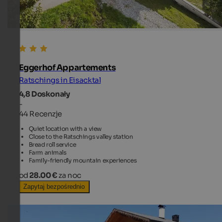
Eggerhof Appartements
Ratschings in Eisacktal
4,8
Doskonały
-
44 Recenzje
Quiet location with a view
Close to the Ratschings valley station
Bread roll service
Farm animals
Family-friendly mountain experiences
od
28.00 €
za noc
Zapytaj bezpośrednio