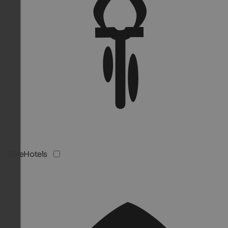
BikeHotels