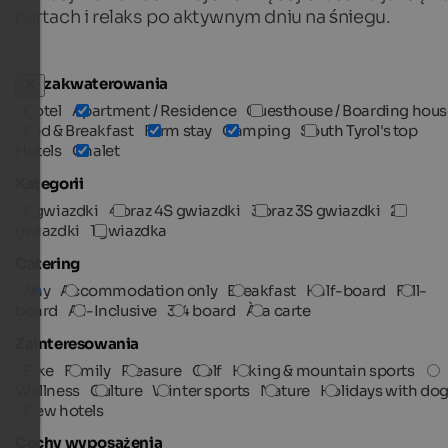
nartach i relaks po aktywnym dniu na śniegu.
Typ zakwaterowania
Hotel
Apartment / Residence
Guesthouse / Boarding hous
Bed & Breakfast
Farm stay
Camping
South Tyrol's top
Hotels
Chalet
Kategorii
5 gwiazdki
4 oraz 4S gwiazdki
3 oraz 3S gwiazdki
2
gwiazdki
1 gwiazdka
Catering
Any
Accommodation only
Breakfast
Half-board
Full-
board
All-Inclusive
3/4 board
À la carte
Zainteresowania
Bike
Family
Pleasure
Golf
Hiking & mountain sports
Wellness
Culture
Winter sports
Nature
Holidays with do
New hotels
Cechy wyposażenia