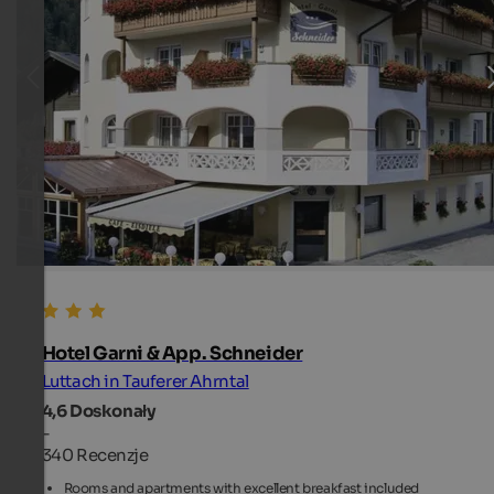
Hotel Garni & App. Schneider
Luttach in Tauferer Ahrntal
4,6
Doskonały
-
340 Recenzje
Rooms and apartments with excellent breakfast included