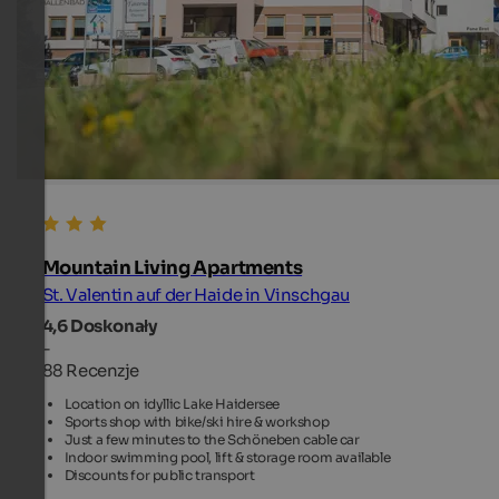
Mountain Living Apartments
St. Valentin auf der Haide in Vinschgau
4,6
Doskonały
-
88 Recenzje
Location on idyllic Lake Haidersee
Sports shop with bike/ski hire & workshop
Just a few minutes to the Schöneben cable car
Indoor swimming pool, lift & storage room available
Discounts for public transport