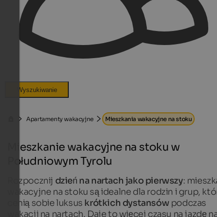
Wyszukiwanie
Apartamenty wakacyjne
Mieszkania wakacyjne na stoku
Mieszkanie wakacyjne na stoku w
Południowym Tyrolu
Rozpocznij
dzień na nartach jako pierwszy
: mieszk
wakacyjne na stoku są idealne dla rodzin i grup, któ
cenią sobie luksus
krótkich dystansów
podczas
wakacji na nartach. Daje to więcej czasu na jazdę n