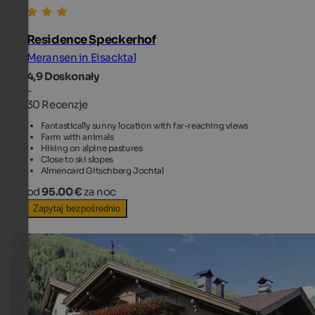
Residence Speckerhof
Meransen in Eisacktal
4,9
Doskonały
-
30 Recenzje
Fantastically sunny location with far-reaching views
Farm with animals
Hiking on alpine pastures
Close to ski slopes
Almencard Gitschberg Jochtal
od
95.00 €
za noc
Zapytaj bezpośrednio