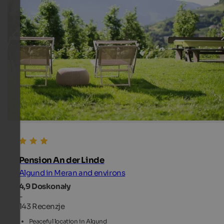
Pension An der Linde
Algund in Meran and environs
4,9
Doskonały
-
143 Recenzje
Peaceful location in Algund