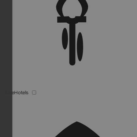
BikeHotels