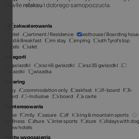
chwile
relaksu
i dobrego samopoczucia.
Typ zakwaterowania
Hotel
Apartment / Residence
Guesthouse / Boarding hous
Bed & Breakfast
Farm stay
Camping
South Tyrol's top
Hotels
Chalet
Kategorii
5 gwiazdki
4 oraz 4S gwiazdki
3 oraz 3S gwiazdki
2
gwiazdki
1 gwiazdka
Catering
Any
Accommodation only
Breakfast
Half-board
Full-
board
All-Inclusive
3/4 board
À la carte
Zainteresowania
Bike
Family
Pleasure
Golf
Hiking & mountain sports
Wellness
Culture
Winter sports
Nature
Holidays with do
New hotels
Cechy wyposażenia