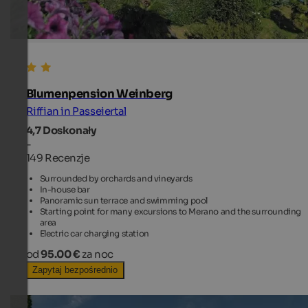
Blumenpension Weinberg
Riffian in Passeiertal
4,7
Doskonały
-
149 Recenzje
Surrounded by orchards and vineyards
In-house bar
Panoramic sun terrace and swimming pool
Starting point for many excursions to Merano and the surrounding
area
Electric car charging station
od
95.00 €
za noc
Zapytaj bezpośrednio