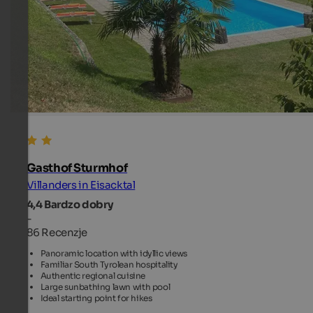
Gasthof Sturmhof
Villanders in Eisacktal
4,4
Bardzo dobry
-
86 Recenzje
Panoramic location with idyllic views
Familiar South Tyrolean hospitality
Authentic regional cuisine
Large sunbathing lawn with pool
Ideal starting point for hikes