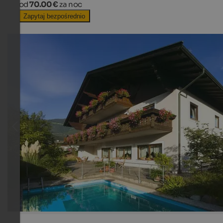
od
70.00 €
za noc
Zapytaj bezpośrednio