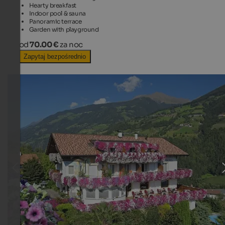
Hearty breakfast
Indoor pool & sauna
Panoramic terrace
Garden with playground
od
70.00 €
za noc
Zapytaj bezpośrednio