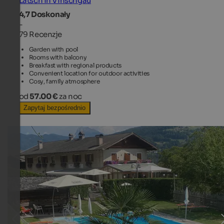
Latsch in Vinschgau
4,7
Doskonały
-
79 Recenzje
Garden with pool
Rooms with balcony
Breakfast with regional products
Convenient location for outdoor activities
Cosy, family atmosphere
od
57.00 €
za noc
Zapytaj bezpośrednio