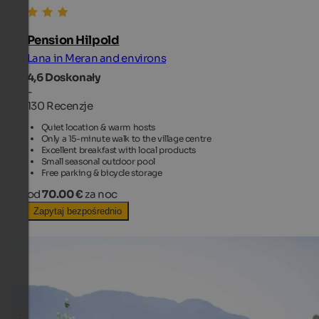
Pension Hilpold
Lana in Meran and environs
4,6
Doskonały
-
130 Recenzje
Quiet location & warm hosts
Only a 15-minute walk to the village centre
Excellent breakfast with local products
Small seasonal outdoor pool
Free parking & bicycle storage
od
70.00 €
za noc
Zapytaj bezpośrednio