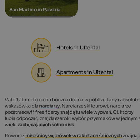
San Martino in Passiria
Hotels in Ultental
Apartments in Ultental
Val d'Ultimo to cicha boczna dolina w pobliżu Lany i absolut
wskazówka dla
narciarzy
. Narciarze skitourowi, narciarze
pozatrasowi i freeriderzy znajdą tu wiele wyzwań. Ci, którzy
lubią odpocząć, znajdą szeroki wybór przysmaków w jednym 
wielu
zachęcających schronisk
.
Również
miłośnicy wędrówek w rakietach śnieżnych
znajdą 