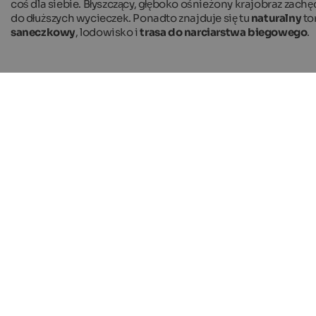
coś dla siebie. Błyszczący, głęboko ośnieżony krajobraz zachę
do dłuższych wycieczek. Ponadto znajduje się tu
naturalny
to
saneczkowy
, lodowisko i
trasa do narciarstwa biegowego
.
Wybrane zakwaterowanie
in Ultental
Hiking & mountain sports
Culture
Pleasure