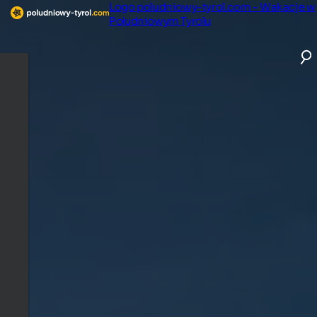
Logo poludniowy-tyrol.com - Wakacje w
Południowym Tyrolu