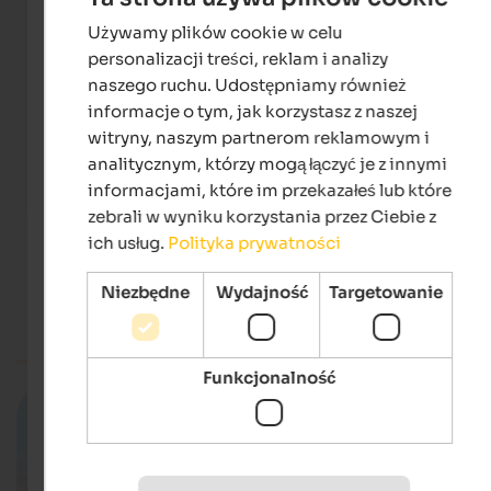
Używamy plików cookie w celu
ENGLISH
personalizacji treści, reklam i analizy
POLISH
naszego ruchu. Udostępniamy również
informacje o tym, jak korzystasz z naszej
witryny, naszym partnerom reklamowym i
analitycznym, którzy mogą łączyć je z innymi
Webcam Schwemmalm
informacjami, które im przekazałeś lub które
RAS Rundfunkanstalt Südtirol
zebrali w wyniku korzystania przez Ciebie z
ich usług.
Polityka prywatności
Niezbędne
Wydajność
Targetowanie
Merano i okolice
Webcam South Tyrol
Funkcjonalność