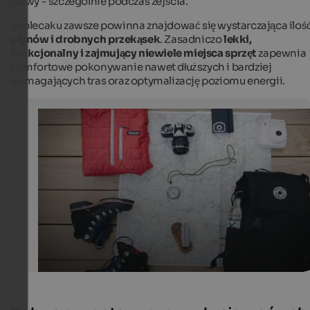
stawy - szczególnie podczas zejścia.
W plecaku zawsze powinna znajdować się wystarczająca iloś
płynów i drobnych przekąsek
. Zasadniczo
lekki,
funkcjonalny i zajmujący niewiele miejsca sprzęt
zapewnia
komfortowe pokonywanie nawet dłuższych i bardziej
wymagających tras oraz optymalizację poziomu energii.
Mountain sports equipment
You can't go on a hike in South Tyrol without the right h
gear.
Unsplash