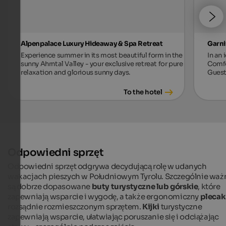
Alpenpalace Luxury Hideaway & Spa Retreat
Garni
Experience summer in its most beautiful form in the
In an 
sunny Ahrntal Valley - your exclusive retreat for pure
Comfo
relaxation and glorious sunny days.
Guest
To the hotel
Odpowiedni sprzęt
Odpowiedni sprzęt odgrywa decydującą rolę w udanych
wakacjach pieszych w Południowym Tyrolu. Szczególnie waż
są dobrze dopasowane
buty turystyczne lub górskie
, które
zapewniają wsparcie i wygodę, a także ergonomiczny
plecak
rozsądnie rozmieszczonym sprzętem.
Kijki
turystyczne
zapewniają wsparcie, ułatwiając poruszanie się i odciążając