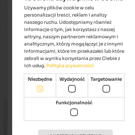
charaktery tras. To właśnie ta mieszanka sprawia, ż
Używamy plików cookie w celu
ENGLISH
wędrówki w tym alpejskim regionie są tak atrakcyjn
personalizacji treści, reklam i analizy
POLISH
czasem przyjazne rodzinie i przyjemne, czasem
naszego ruchu. Udostępniamy również
sportowe i alpejskie, ale zawsze z imponującą
informacje o tym, jak korzystasz z naszej
naturalną scenerią.
witryny, naszym partnerom reklamowym i
analitycznym, którzy mogą łączyć je z innymi
Hotele turystyczne w Południowym Tyrolu
informacjami, które im przekazałeś lub które
zebrali w wyniku korzystania przez Ciebie z
ich usług.
Polityka prywatności
Niezbędne
Wydajność
Targetowanie
Wybrane zakwaterowanie
na piesze wakacj
Funkcjonalność