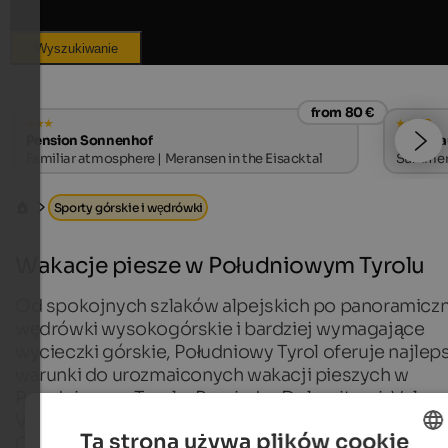
Wyszukiwanie
from 80 €
s
Pension Sonnenhof
Wirtsha
Familiar atmosphere | Meransen in the Eisacktal
Summer e
Sporty górskie i wędrówki
Wakacje piesze w Południowym Tyrolu
Od spokojnych szlaków alpejskich po panoramicz
wędrówki wysokogórskie i bardziej wymagające
wycieczki górskie, Południowy Tyrol oferuje najlep
warunki do urozmaiconych wakacji pieszych w
Południowym Tyrolu. Pomiędzy Dolomitami, Val
Venosta, Merano i okolicami, Valle Isarco i Plan de
Ta strona używa plików cookie
Corones można znaleźć bardzo różne krajobrazy i