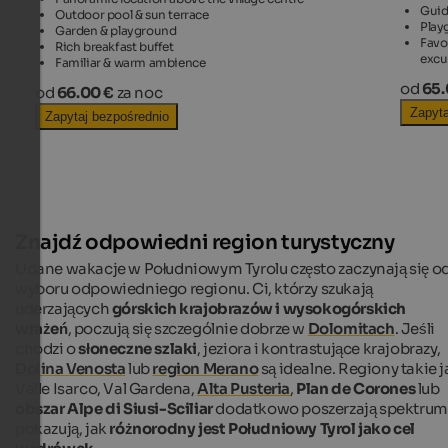
Guid
Outdoor pool & sun terrace
Play
Garden & playground
Favo
Rich breakfast buffet
excu
Familiar & warm ambience
od
65.
od
66.00 €
za noc
Zapyta
Zapytaj bezpośrednio
Znajdź odpowiedni region turystyczny
Udane wakacje w Południowym Tyrolu często zaczynają się o
wyboru odpowiedniego regionu. Ci, którzy szukają
uderzających
górskich krajobrazów i wysokogórskich
wrażeń
, poczują się szczególnie dobrze w
Dolomitach
. Jeśli
chodzi o
słoneczne szlaki
, jeziora i kontrastujące krajobrazy,
Dolina Venosta
lub
region Merano
są idealne. Regiony takie j
Valle Isarco, Val Gardena,
Alta Pusteria
,
Plan de Corones
lub
obszar Alpe di Siusi-Sciliar
dodatkowo poszerzają spektrum 
pokazują, jak
różnorodny jest Południowy Tyrol jako cel