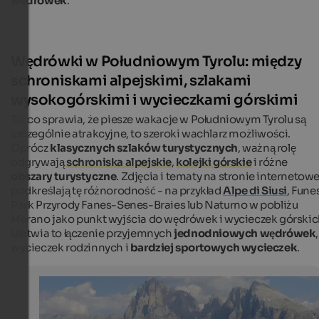
wędrówek
.
Wędrówki w Południowym Tyrolu: między
schroniskami alpejskimi, szlakami
wysokogórskimi i wycieczkami górskimi
To, co sprawia, że piesze wakacje w Południowym Tyrolu są
szczególnie atrakcyjne, to szeroki wachlarz możliwości.
Oprócz
klasycznych szlaków turystycznych
, ważną rolę
odgrywają
schroniska alpejskie
,
kolejki górskie
i różne
obszary turystyczne
. Zdjęcia i tematy na stronie internetowe
podkreślają tę różnorodność - na przykład
Alpe di Siusi
, Fune
Park Przyrody Fanes-Senes-Braies lub Naturno w pobliżu
Merano jako punkt wyjścia do wędrówek i wycieczek górskic
Ułatwia to łączenie przyjemnych
jednodniowych wędrówek
,
wycieczek rodzinnych i
bardziej sportowych wycieczek
.
Hiking on Seiser Alm
Seiser Alm is a paradise for hikers and nature lovers.