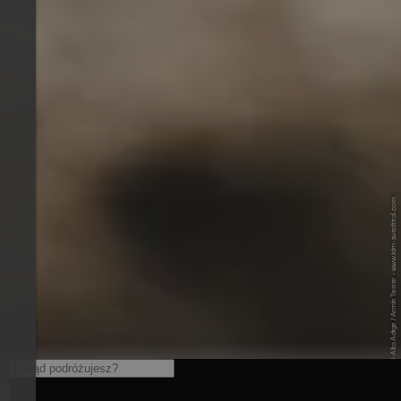
© IDM Südtirol-Alto Adige / Armin Terzer - www.idm-suedtirol.com