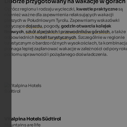
Dobrze przygotowany na wakacje w górach
Oprócz regionu i rodzaju wycieczki,
kwestie praktyczne
są
również ważne dla zapewnienia relaksujących wakacji
pieszych w Południowym Tyrolu. Zapewniamy wskazówki
dotyczące
dojazdu
, pogody,
godzin otwarcia kolejek
linowych
,
szkół alpejskich i przewodników górskich
, a także
odpowiednich
hoteli turystycznych
. Szczególnie w regionie
turystycznym o bardzo różnych wysokościach, ta kombinacj
pomaga lepiej zaplanować wakacje w zależności od pory rok
poziomu sprawności i pożądanego doświadczenia.
Vitalpina Hotels Südtirol
Mountains are life