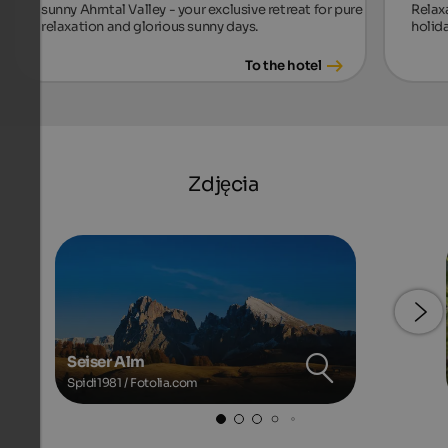
sunny Ahrntal Valley - your exclusive retreat for pure
Relax
relaxation and glorious sunny days.
holida
To the hotel
Zdjęcia
Seiser Alm
Spidi1981 / Fotolia.com