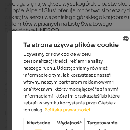
rozciąga się największe wysokogórskie pastwisko 
Europie: Alpe di Siusi oferuje mnóstwo słonecznyc
wakacji w sercu wspaniałego górskiego krajobrazu
Dolomitów wpisanych na Listę Światowego
Dziedzictwa UNESCO.
Ta strona używa plików cookie
Hotele turystyczne w Południowym Tyrolu
Używamy plików cookie w celu
ENGLISH
personalizacji treści, reklam i analizy
POLISH
naszego ruchu. Udostępniamy również
Zimą narciarze i snowboardziści mogą cieszyć się pewnymi
informacje o tym, jak korzystasz z naszej
śniegowo stokami na
terenie narciarskim Alpe di Siusi
.
witryny, naszym partnerom reklamowym i
Podczas długiego sezonu letniego, który trwa od maja do
analitycznym, którzy mogą łączyć je z innymi
października dzięki łagodnemu klimatowi, nowoczesne kolej
informacjami, które im przekazałeś lub które
linowe i wyciągi umożliwiają wczasowiczom w każdym wiek
szybki i łatwy dostęp do rozległego górskiego raju.
zebrali w wyniku korzystania przez Ciebie z
ich usług.
Polityka prywatności
Imponujące piękno Dolomitów
Z 450 kilometrami szlaków turystycznych, Alpe di Siusi w
Niezbędne
Wydajność
Targetowanie
Południowym Tyrolu sprawia, że serce każdego fana gór bije