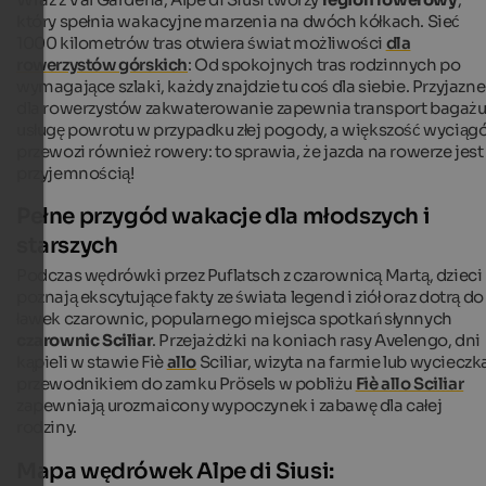
który spełnia wakacyjne marzenia na dwóch kółkach. Sieć
1000 kilometrów tras otwiera świat możliwości
dla
rowerzystów górskich
: Od spokojnych tras rodzinnych po
wymagające szlaki, każdy znajdzie tu coś dla siebie. Przyjazne
dla rowerzystów zakwaterowanie zapewnia transport bagażu
usługę powrotu w przypadku złej pogody, a większość wycią
przewozi również rowery: to sprawia, że jazda na rowerze jest
przyjemnością!
Pełne przygód wakacje dla młodszych i
starszych
Podczas wędrówki przez Puflatsch z czarownicą Martą, dzieci
poznają ekscytujące fakty ze świata legend i ziół oraz dotrą do
ławek czarownic, popularnego miejsca spotkań słynnych
czarownic Sciliar
. Przejażdżki na koniach rasy Avelengo, dni
kąpieli w stawie Fiè
allo
Sciliar, wizyta na farmie lub wycieczka
przewodnikiem do zamku Prösels w pobliżu
Fiè allo Sciliar
zapewniają urozmaicony wypoczynek i zabawę dla całej
rodziny.
Mapa wędrówek Alpe di Siusi: