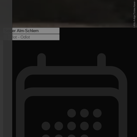
© IDM Südtirol-Alto Adige/Tobias Kaser - www.idm-suedtirol.com