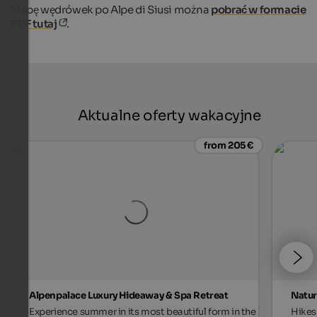
Mapę wędrówek po Alpe di Siusi można
pobrać w formacie
PDF tutaj
.
Aktualne oferty wakacyjne
from 205 €
Alpenpalace Luxury Hideaway & Spa Retreat
Natur
Experience summer in its most beautiful form in the
Hikes 