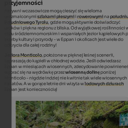
przyjemności
Aktywni wczasowicze mogą cieszyć się wieloma
urozmaiconymi
szlakami
pieszymi
i
rowerowymi
na
południ
Południowego Tyrolu
, gdzie mogą aktywnie doświadczyć
uroków i piękna regionu z bliska. Od wyjątkowej roślinności 
stylu śródziemnomorskim i wspaniałych jezior kąpielowych 
skarby kultury i przyrody - w Eppan i okolicach jest wiele do
odkrycia dla całej rodziny!
Jeziora Monticolo
, położone w pięknej leśnej scenerii,
zapraszają do kąpieli w chłodnej wodzie. Jeśli odwiedzasz
Eppan w miesiącach wiosennych, zdecydowanie powiniene
wybrać się na wędrówkę przez
wiosenną dolinę
poniżej
Monticolo - nigdzie indziej nie kwitnie tak wiele wiosennych
kwiatów. A w gorące letnie dni wizyta w
lodowych dziurach
Eppan jest koniecznością!
Ice holes in Eppan
The excursion to the ice holes in Eppan is an interestin
activity for the entire family. As well, they offer a welco
refreshment during the warm summer months.