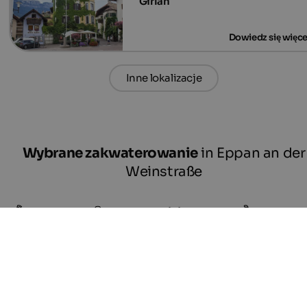
Girlan
Inne lokalizacje
Wybrane zakwaterowanie
in Eppan an der
Weinstraße
Wellness
Family
Culture
Bike