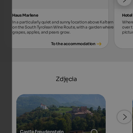
Haus Marlene
Hotel
In a particularly quiet and sunny location above Kaltern
Where
on the South Tyrolean Wine Route, with a garden where
over t
grapes, apples, and pears grow.
pictu
To the accommodation
Zdjęcia
Castle Freudenstein