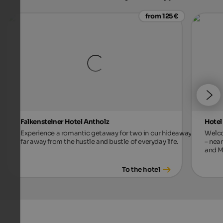
from 125 €
Falkensteiner Hotel Antholz
Hotel
Experience a romantic getaway for two in our hideaway,
Welco
far away from the hustle and bustle of everyday life.
– near
and M
To the hotel