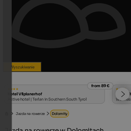
Wyszukiwanie
from 89 €
Hotel Vilpianerhof
Alpwell
Active hotel | Terlan in Southern South Tyrol
Wellness
Jazda na rowerze
Dolomity
Jazda na rowerze w Dolomitach