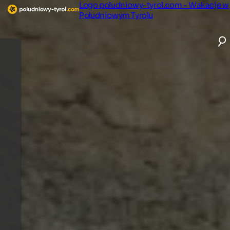
Logo poludniowy-tyrol.com - Wakacje w
Południowym Tyrolu