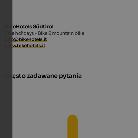
BikeHotels Südtirol
Bike holidays - Bike & mountain bike
info@bikehotels.it
www.bikehotels.it
Często zadawane pytania