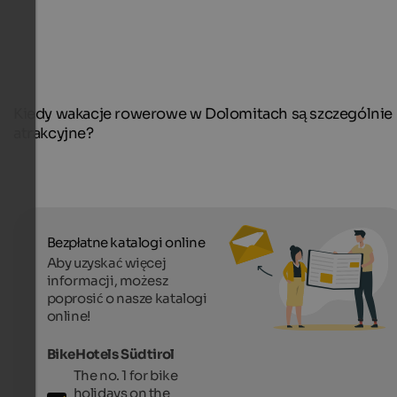
Kiedy wakacje rowerowe w Dolomitach są szczególnie
atrakcyjne?
Bezpłatne katalogi online
Aby uzyskać więcej
informacji, możesz
poprosić o nasze katalogi
online!
BikeHotels Südtirol
The no. 1 for bike
holidays on the