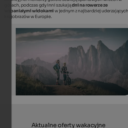
górach, podczas gdy inni szukają
dni na rowerze ze
wspaniałymi widokami
w jednym z najbardziej uderzającyc
krajobrazów w Europie.
Biking at Mt. Plose
View of the Nature Park Puez Geisler
Brixen Tourismus - Manuel Kottersteger
Aktualne oferty wakacyjne