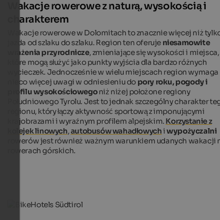
Wakacje rowerowe z naturą, wysokością i
charakterem
Wakacje rowerowe w Dolomitach to znacznie więcej niż tylk
jazda od szlaku do szlaku. Region ten oferuje
niesamowite
wrażenia przyrodnicze
, zmieniające się wysokości i miejsca,
które mogą służyć jako punkty wyjścia dla bardzo różnych
wycieczek. Jednocześnie w wielu miejscach region wymaga
nieco więcej uwagi w odniesieniu do
pory roku, pogody i
profilu wysokościowego
niż niżej położone regiony
Południowego Tyrolu. Jest to jednak szczególny charakter te
regionu, który łączy aktywność sportową z imponującymi
krajobrazami i wyraźnym profilem alpejskim.
Korzystanie z
kolejek linowych
,
autobusów wahadłowych
i
wypożyczalni
rowerów jest również ważnym warunkiem udanych wakacji 
rowerach górskich.