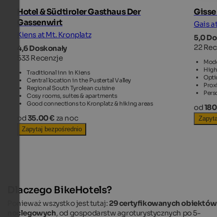
Hotel & Südtiroler Gasthaus Der
Gisse
Gassenwirt
Gais a
Kiens at Mt. Kronplatz
5,0 D
22 Rec
4,6 Doskonały
533 Recenzje
Mode
High
Traditional inn in Kiens
Opti
Central location in the Pustertal Valley
Prox
Regional South Tyrolean cuisine
Pers
Cosy rooms, suites & apartments
Good connections to Kronplatz & hiking areas
od
180
od
35.00 €
za noc
Zapyta
Zapytaj bezpośrednio
Dlaczego BikeHotels?
Ponieważ wszystko jest tutaj:
29 certyfikowanych obiektów
noclegowych
, od gospodarstw agroturystycznych po 5-