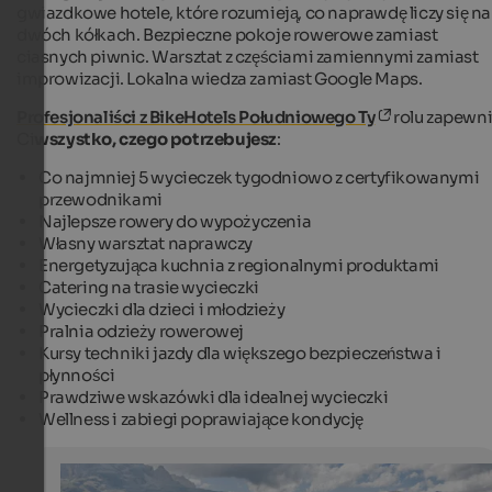
gwiazdkowe hotele, które rozumieją, co naprawdę liczy się na
dwóch kółkach. Bezpieczne pokoje rowerowe zamiast
ciasnych piwnic. Warsztat z częściami zamiennymi zamiast
improwizacji. Lokalna wiedza zamiast Google Maps.
Profesjonaliści z BikeHotels Południowego Ty
rolu zapewn
Ci
wszystko, czego potrzebujesz
:
Co najmniej 5 wycieczek tygodniowo z certyfikowanymi
przewodnikami
Najlepsze rowery do wypożyczenia
Własny warsztat naprawczy
Energetyzująca kuchnia z regionalnymi produktami
Catering na trasie wycieczki
Wycieczki dla dzieci i młodzieży
Pralnia odzieży rowerowej
Kursy techniki jazdy dla większego bezpieczeństwa i
płynności
Prawdziwe wskazówki dla idealnej wycieczki
Wellness i zabiegi poprawiające kondycję
BikeHotels Südtirol