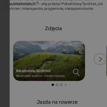
www.bikehotels.it
- aby przeżyć Południowy Tyrol tak, jak
powinien: intensywnie, przyjemnie, niezapomnianie.
Zdjęcia
BikeHotels Südtirol
BikeHotels Südtirol - Kirsten Sörries
Jazda na rowerze