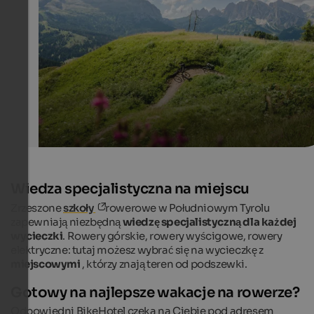
The BikeHotels in South Tyrol offer tours on bikes, road 
mountain bikes, freeride and e-Bike.
BikeHotels Südtirol - Kirsten Sörries
Wiedza specjalistyczna na miejscu
Zrzeszone
szkoły
rowerowe w Południowym Tyrolu
zapewniają niezbędną
wiedzę specjalistyczną dla każdej
wycieczki
. Rowery górskie, rowery wyścigowe, rowery
elektryczne: tutaj możesz wybrać się na wycieczkę z
miejscowymi
, którzy znają teren od podszewki.
Gotowy na najlepsze wakacje na rowerze?
Odpowiedni BikeHotel czeka na Ciebie pod adresem