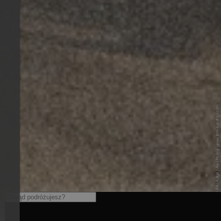
© IDM Südtirol-Alto Adige / Alex Moling - www.idm-suedtirol.com