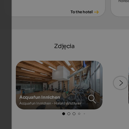
holida
To the hotel
Zdjęcia
Acquafun Innichen
Acquafun Innichen - Harald Wisthaler