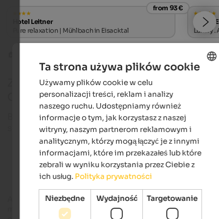
from 93 €
Hotel Leitner
MIRABE
Pure relaxation | Mühlbach in Eisacktal
Luxury .
Baseny i jeziora kąpielowe
Acquafun San Candido
Ta strona używa plików cookie
Zabawa w pływanie w Acquafun San
Używamy plików cookie w celu
ENGLISH
personalizacji treści, reklam i analizy
Candido
POLISH
naszego ruchu. Udostępniamy również
Basen przygodowy Acquafun w San Candido łączy
informacje o tym, jak korzystasz z naszej
sport i zabawę, zdrowie i dobre samopoczucie.
witryny, naszym partnerom reklamowym i
analitycznym, którzy mogą łączyć je z innymi
informacjami, które im przekazałeś lub które
Hotele wellness w Południowym Tyrolu
zebrali w wyniku korzystania przez Ciebie z
ich usług.
Polityka prywatności
Niezbędne
Wydajność
Targetowanie
Acquafun to popularne centrum odnowy biologicznej dla
mieszkańców i gości w
Alta Pusteria
. Basen przygodowy jest
otwarty przez cały rok, a latem dysponuje
dużym
odkrytym