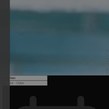
© Acquafun Innichen - www.acquafun.com