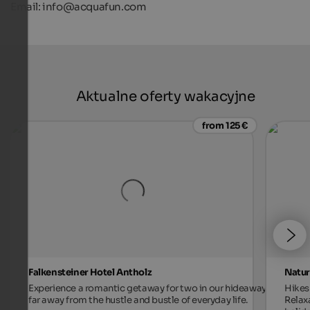
Email: info@acquafun.com
Aktualne oferty wakacyjne
from 125 €
Falkensteiner Hotel Antholz
Natur
Experience a romantic getaway for two in our hideaway,
Hikes 
far away from the hustle and bustle of everyday life.
Relax