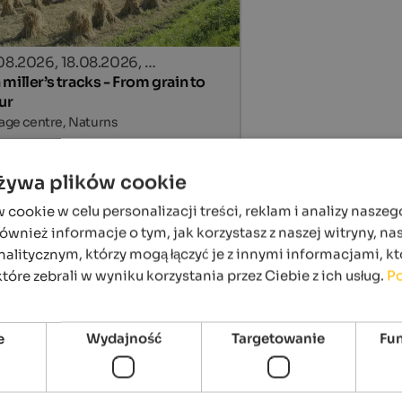
.08.2026, 18.08.2026, …
miller’s tracks - From grain to
ur
lage centre, Naturns
szczegóły
używa plików cookie
ookie w celu personalizacji treści, reklam i analizy naszeg
wnież informacje o tym, jak korzystasz z naszej witryny, n
alitycznym, którzy mogą łączyć je z innymi informacjami, kt
które zebrali w wyniku korzystania przez Ciebie z ich usług.
Po
e
Wydajność
Targetowanie
Fu
.09.2026, 03.10.2026, …
rmers Market