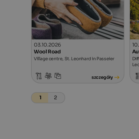
03.10.2026
10.
Wool Road
Au
Village centre, St. Leonhard in Passeier
Dif
Leo
szczegóły
1
2