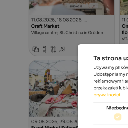
11.08.2026, 18.08.2026, …
11
Craft Market
On 
flo
Village centre, St. Christina in Gröden
Vil
szczegóły
Ta strona 
Używamy plików c
Udostępniamy ró
reklamowym i an
przekazałeś lub 
prywatności
Niezbędn
09.08.2026, 29.08.2026, …
05
Event Market SelberGMOCHT
Fa