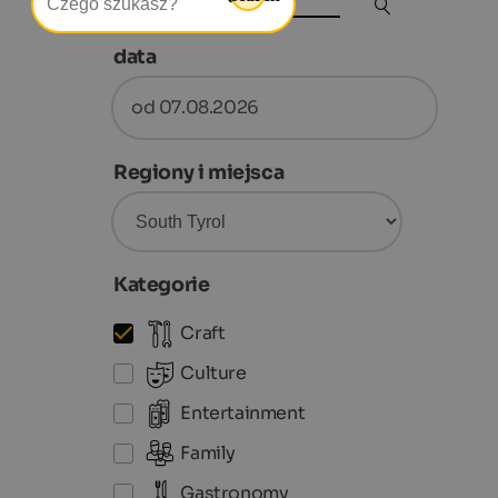
data
od 07.08.2026
Regiony i miejsca
Kategorie
Craft
Culture
Entertainment
Family
Gastronomy