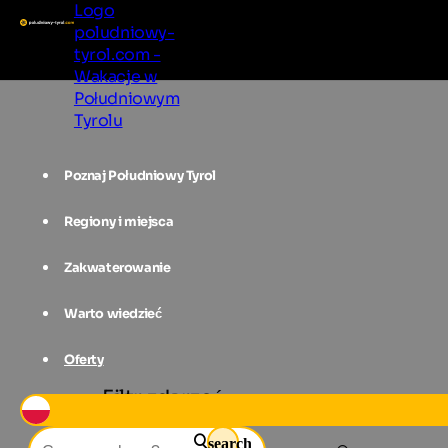
Logo
poludniowy-
tyrol.com -
Wakacje w
Południowym
Tyrolu
Poznaj Południowy Tyrol
Regiony i miejsca
Zakwaterowanie
Warto wiedzieć
Oferty
Filtr zdarzeń
search