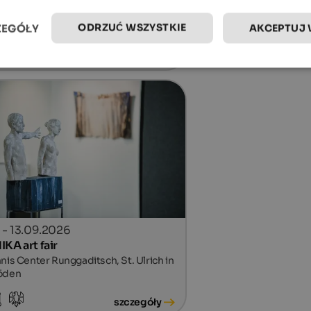
rground St. Martin, St. Martin in
ODRZUĆ WSZYSTKIE
ZEGÓŁY
AKCEPTUJ 
seier
szczegóły
. - 13.09.2026
IKA art fair
nis Center Runggaditsch, St. Ulrich in
öden
szczegóły