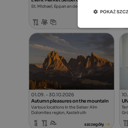
St. Michael, Eppan an der Weinstraße
Fai
POKAŻ SZC
Pas
szczegóły
01.09. - 30.10.2026
10
Autumn pleasures on the mountain
UN
Various locations in the Seiser Alm
Ten
Dolomites region, Kastelruth
Gr
szczegóły