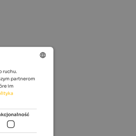
o ruchu.
ENGLISH
aszym partnerom
POLISH
óre im
lityka
nkcjonalność