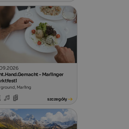
.09.2026
ht.Hand.Gemacht - Marlinger
rktfestl
rground, Marling
szczegóły