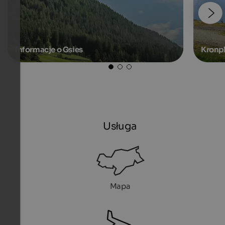
Informacje o Gsies
Kronpl
Usługa
Mapa