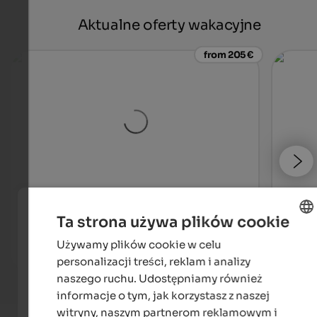
Aktualne oferty wakacyjne
from 205 €
WINKLER 5-Star Design Hotel
Falke
Ta strona używa plików cookie
Breathtaking views and a fabulous spa area at the foot
Exper
of Mt. Kronplatz await you!
far aw
Używamy plików cookie w celu
ENGLISH
personalizacji treści, reklam i analizy
To the hotel
POLISH
naszego ruchu. Udostępniamy również
informacje o tym, jak korzystasz z naszej
witryny, naszym partnerom reklamowym i