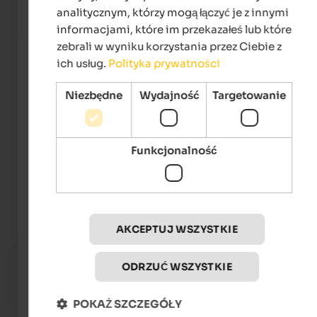
analitycznym, którzy mogą łączyć je z innymi
informacjami, które im przekazałeś lub które
zebrali w wyniku korzystania przez Ciebie z
ich usług.
Polityka prywatności
Niezbędne
Wydajność
Targetowanie
Internet Consulting - Isabel G.
Funkcjonalność
Wydarzenia
at Mt. Kronplatz
AKCEPTUJ WSZYSTKIE
TOP E
Fr 17. Jul 2026
ODRZUĆ WSZYSTKIE
Kronplatz by Night
Mt. Kronplatz - Reischach
POKAŻ SZCZEGÓŁY
To the eve