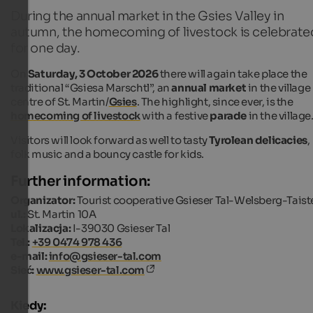
During the annual market in the Gsies Valley in
autumn, the homecoming of livestock is celebrate
for one day.
On
Saturday, 3 October 2026
there will again take place the
traditional “Gsiesa Marschtl”, an
annual market
in the village
centre of St. Martin/
Gsies
. The highlight, since ever, is the
homecoming of livestock
with a festive
parade
in the village
Visitors will look forward as well to tasty
Tyrolean delicacies
,
folk music and a bouncy castle for kids.
Further information:
Organizator:
Tourist cooperative Gsieser Tal-Welsberg-Taist
ul.:
St. Martin 10A
Lokalizacja:
I-39030 Gsieser Tal
Tel.:
+39 0474 978 436
e-mail:
info@gsieser-tal.com
Sieć:
www.gsieser-tal.com
Kiedy: