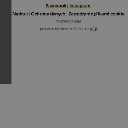
Facebook
|
Instagram
Nadruk
|
Ochrona danych
|
Zarządzanie plikami cookie
IT00760750216
Internet Consultin
powered by Internet Consulting