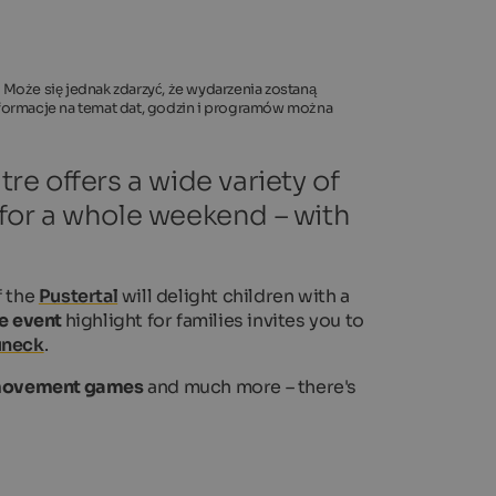
 Może się jednak zdarzyć, że wydarzenia zostaną
informacje na temat dat, godzin i programów można
tre offers a wide variety of
4 for a whole weekend – with
f the
Pustertal
will delight children with a
e
event
highlight for families invites you to
uneck
.
ovement games
and much more – there's