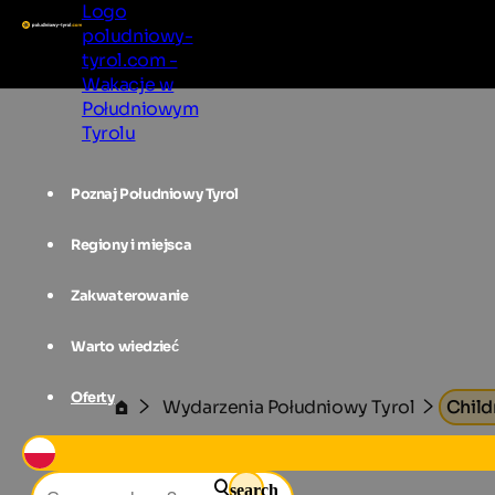
Logo
poludniowy-
tyrol.com -
Wakacje w
Południowym
Tyrolu
Poznaj Południowy Tyrol
Regiony i miejsca
Zakwaterowanie
Warto wiedzieć
Oferty
Wydarzenia Południowy Tyrol
Child
search