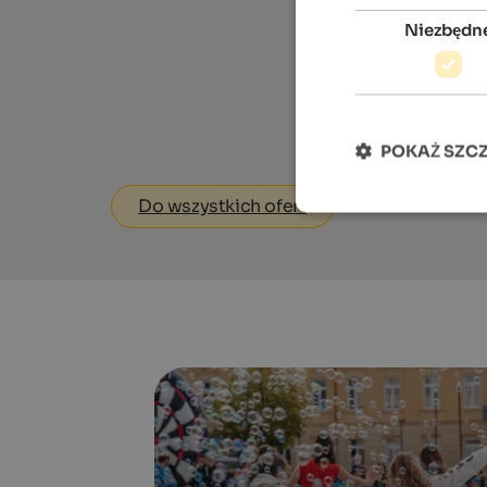
Niezbędn
POKAŻ SZC
Do wszystkich ofert