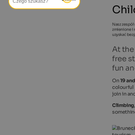
Chil
Nasz zespół 
zmienione i 
uzyskać bez
At the
free s
fun an
On
19 an
colourful
join in a
Climbing
something