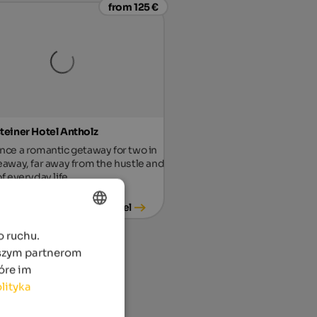
from 125 €
teiner Hotel Antholz
nce a romantic getaway for two in
eaway, far away from the hustle and
f everyday life.
To the hotel
o ruchu.
ENGLISH
aszym partnerom
POLISH
óre im
lityka