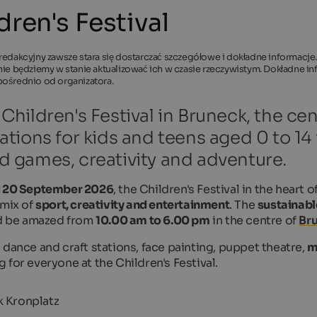
dren's Festival
redakcyjny zawsze stara się dostarczać szczegółowe i dokładne informacje.
nie będziemy w stanie aktualizować ich w czasie rzeczywistym. Dokładne 
pośrednio od organizatora.
 Children's Festival in Bruneck, the cen
tations for kids and teens aged 0 to 1
d games, creativity and adventure.
d 20 September 2026
, the Children's Festival in the heart o
 mix of
sport, creativity and entertainment
. The
sustainabl
nd be amazed from
10.00 am to 6.00 pm
in the centre of
Br
, dance and craft stations, face painting, puppet theatre,
m
 for everyone at the Children's Festival.