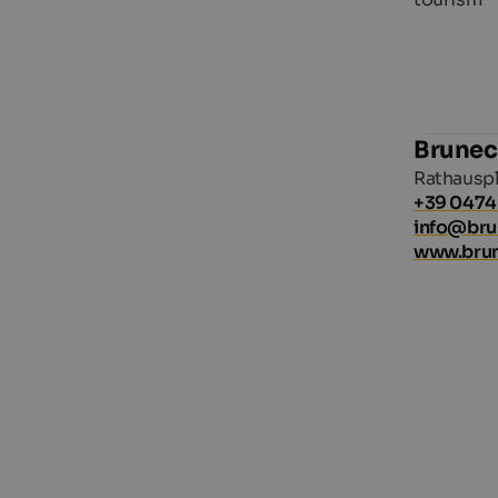
Brunec
Rathauspl
+39 0474
info@br
www.bru