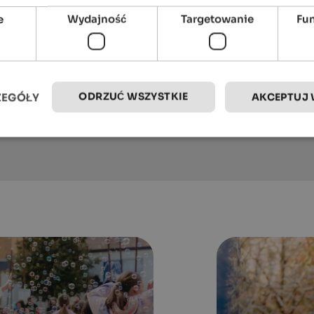
e
Wydajność
Targetowanie
Fu
WINKLER 5-Star Design Hotel
Breathtaking views and a fabulous spa area
at the foot of Mt. Kronplatz await you!
To the hotel
ODRZUĆ WSZYSTKIE
ZEGÓŁY
AKCEPTUJ 