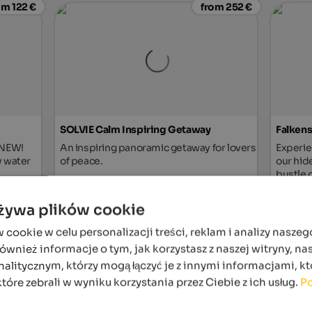
om 122 €
from 252 €
SOLVIE Calm Inspiring Getaway
Falkens
 NEW!
An inspiring panoramic getaway for lovers
Experie
y water
of peace.
our hid
bustle o
tel
To the hotel
używa plików cookie
from 205 €
ookie w celu personalizacji treści, reklam i analizy naszeg
wnież informacje o tym, jak korzystasz z naszej witryny, n
alitycznym, którzy mogą łączyć je z innymi informacjami, kt
które zebrali w wyniku korzystania przez Ciebie z ich usług.
Po