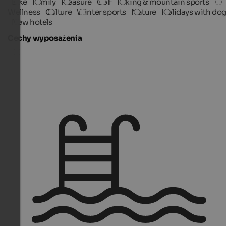
Bike
Family
Pleasure
Golf
Hiking & mountain sports
Wellness
Culture
Winter sports
Nature
Holidays with do
New hotels
Cechy wyposażenia