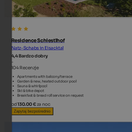
Residence Schiestlhof
Natz-Schabs in Eisacktal
4,4
Bardzo dobry
-
104 Recenzje
Apartments with balcony/terrace
Garden & new, heated outdoor pool
Sauna & whirlpool
Ski & bike depot
Breakfast & bread roll service on request
od
130.00 €
za noc
Zapytaj bezpośrednio