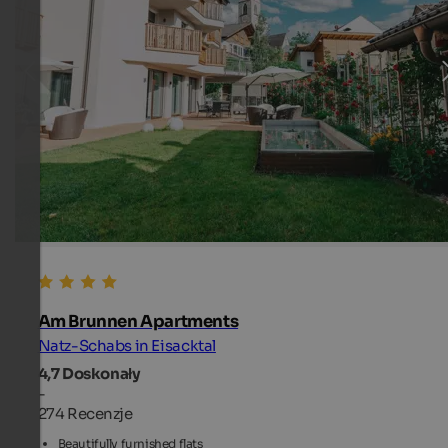
Am Brunnen Apartments
Natz-Schabs in Eisacktal
4,7
Doskonały
-
274 Recenzje
Beautifully furnished flats