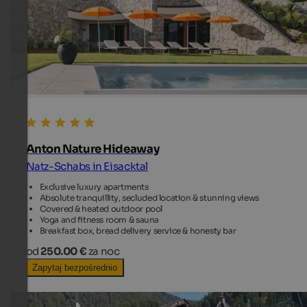
Anton Nature Hideaway
Natz-Schabs in Eisacktal
Exclusive luxury apartments
Absolute tranquillity, secluded location & stunning views
Covered & heated outdoor pool
Yoga and fitness room & sauna
Breakfast box, bread delivery service & honesty bar
od
250.00 €
za noc
Zapytaj bezpośrednio