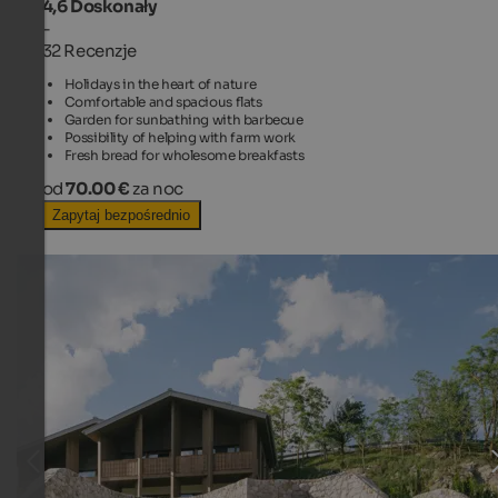
4,6
Doskonały
-
32 Recenzje
Holidays in the heart of nature
Comfortable and spacious flats
Garden for sunbathing with barbecue
Possibility of helping with farm work
Fresh bread for wholesome breakfasts
od
70.00 €
za noc
Zapytaj bezpośrednio