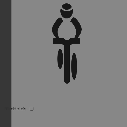
BikeHotels