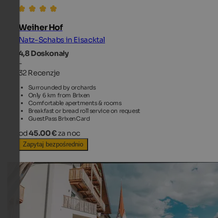
Weiher Hof
Natz-Schabs in Eisacktal
4,8
Doskonały
-
32 Recenzje
Surrounded by orchards
Only 6 km from Brixen
Comfortable apertments & rooms
Breakfast or bread roll service on request
GuestPass BrixenCard
od
45.00 €
za noc
Zapytaj bezpośrednio