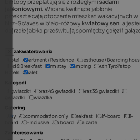
biotopy przeplatają się z rozległymi
sadami
jabłoniowymi
. Wiosną kwitnące jabłonie
przekształcają otoczenie mieszkań wakacyjnych w
Naz-Sciaves w biało-różowy
kwiatowy sen
, a jesie
dojrzałe jabłka prześwitują spomiędzy gałęzi i gałąz
Typ zakwaterowania
Hotel
Apartment / Residence
Guesthouse / Boarding hous
Bed & Breakfast
Farm stay
Camping
South Tyrol's top
Hotels
Chalet
Kategorii
5 gwiazdki
4 oraz 4S gwiazdki
3 oraz 3S gwiazdki
2
gwiazdki
1 gwiazdka
Catering
Any
Accommodation only
Breakfast
Half-board
Full-
board
All-Inclusive
3/4 board
À la carte
Zainteresowania