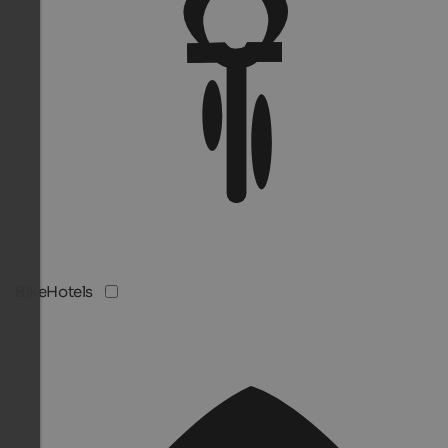
BikeHotels