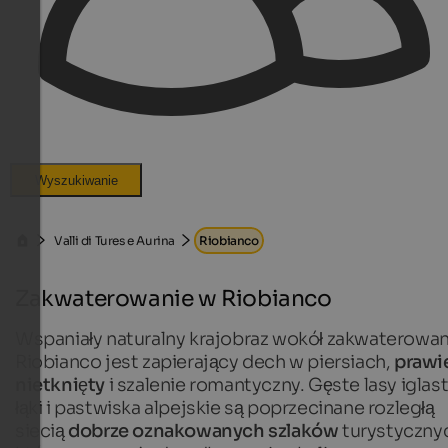
Wyszukiwanie
Valli di Tures e Aurina
Riobianco
Zakwaterowanie w Riobianco
Wspaniały naturalny krajobraz wokół zakwaterowan
Riobianco jest zapierający dech w piersiach,
prawi
nietknięty
i szalenie romantyczny. Gęste lasy iglast
łąki i pastwiska alpejskie są poprzecinane rozległą
siecią
dobrze oznakowanych szlaków
turystyczny