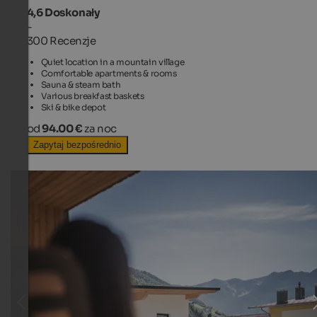
4,6
Doskonały
-
300 Recenzje
Quiet location in a mountain village
Comfortable apartments & rooms
Sauna & steam bath
Various breakfast baskets
Ski & bike depot
od
94.00 €
za noc
Zapytaj bezpośrednio