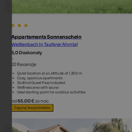
Appartements Sonnenschein
Weißenbach in Tauferer Ahrntal
5,0
Doskonały
-
22 Recenzje
Quiet location at an altitude of 1,300 m
Cosy, spacious apartments
Südtirol Guest Pass included
Wellness area with sauna
Ideal starting point for outdoor activities
od
65.00 €
za noc
Zapytaj bezpośrednio