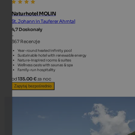
Naturhotel MOLIN
St. Johann in Tauferer Ahrntal
4,7
Doskonały
-
367 Recenzje
Year-round heated infinity pool
Sustainable hotel with renewable energy
Nature-inspired rooms & suites
Wellness oasis with saunas & spa
Family-run hospitality
od
135.00 €
za noc
Zapytaj bezpośrednio