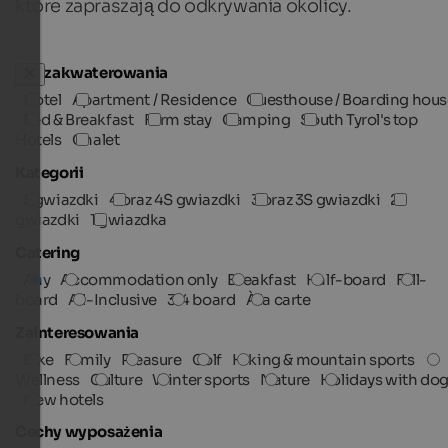
które zapraszają do odkrywania okolicy.
Typ zakwaterowania
Hotel
Apartment / Residence
Guesthouse / Boarding hous
Bed & Breakfast
Farm stay
Camping
South Tyrol's top
Hotels
Chalet
Kategorii
5 gwiazdki
4 oraz 4S gwiazdki
3 oraz 3S gwiazdki
2
gwiazdki
1 gwiazdka
Catering
Any
Accommodation only
Breakfast
Half-board
Full-
board
All-Inclusive
3/4 board
À la carte
Zainteresowania
Bike
Family
Pleasure
Golf
Hiking & mountain sports
Wellness
Culture
Winter sports
Nature
Holidays with do
New hotels
Cechy wyposażenia