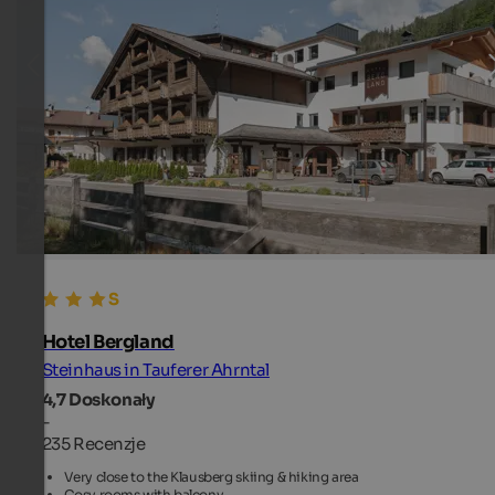
Hotel Bergland
Steinhaus in Tauferer Ahrntal
4,7
Doskonały
-
235 Recenzje
Very close to the Klausberg skiing & hiking area
Cosy rooms with balcony