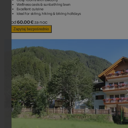
Wellness oasis & sunbathing lawn
Excellent cuisine
Ideal for skiing, hiking & biking holidays
od
60.00 €
za noc
Zapytaj bezpośrednio