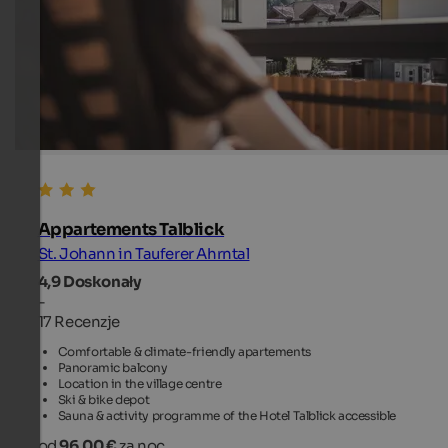
Appartements Talblick
St. Johann in Tauferer Ahrntal
4,9
Doskonały
-
17 Recenzje
Comfortable & climate-friendly apartements
Panoramic balcony
Location in the village centre
Ski & bike depot
Sauna & activity programme of the Hotel Talblick accessible
od
96.00 €
za noc