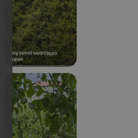
Trzy zamki wędrują po
Eppan