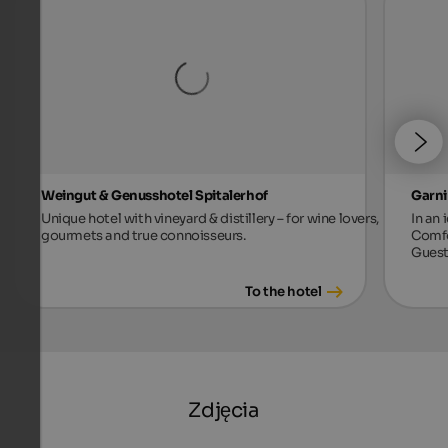
Weingut & Genusshotel Spitalerhof
Garni
Unique hotel with vineyard & distillery – for wine lovers,
In an 
gourmets and true connoisseurs.
Comfo
Guest
To the hotel
Zdjęcia