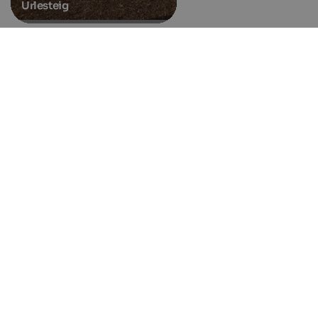
Urlesteig
Waalwege w dolinie
Venosta