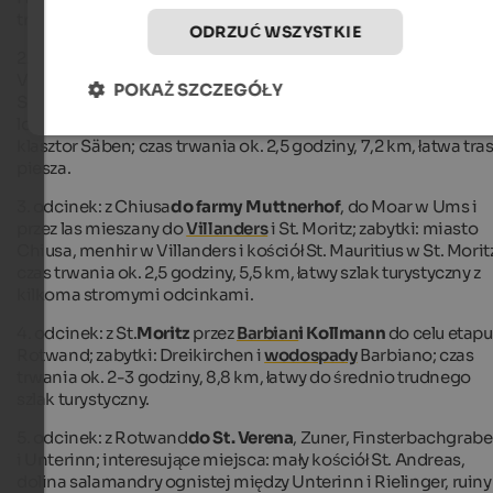
trudnego szlak turystyczny.
ODRZUĆ WSZYSTKIE
2. odcinek: z
Wöhrmann
do Velturno i w górę do Moar do
Viersch, rustykalnej tawerny winnej, stamtąd do klasztoru
POKAŻ SZCZEGÓŁY
Säben i Chiusa; zabytki: renesansowy zamek Velturno z
lokalnym muzeum historycznym, mały kościół St. Laurentius i
klasztor Säben; czas trwania ok. 2,5 godziny, 7,2 km, łatwa tra
piesza.
3. odcinek: z Chiusa
do farmy Muttnerhof
, do Moar w Ums i
przez las mieszany do
Villanders
i St. Moritz; zabytki: miasto
Chiusa, menhir w Villanders i kościół St. Mauritius w St. Morit
czas trwania ok. 2,5 godziny, 5,5 km, łatwy szlak turystyczny z
kilkoma stromymi odcinkami.
4. odcinek: z St.
Moritz
przez
Barbian
i Kollmann
do celu etapu
Rotwand; zabytki: Dreikirchen i
wodospady
Barbiano; czas
trwania ok. 2-3 godziny, 8,8 km, łatwy do średnio trudnego
szlak turystyczny.
5. odcinek: z Rotwand
do St. Verena
, Zuner, Finsterbachgrab
i Unterinn; interesujące miejsca: mały kościół St. Andreas,
dolina salamandry ognistej między Unterinn i Rielinger, ruiny