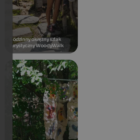
Rodzinny okrężny szlak
turystyczny WoodyWalk