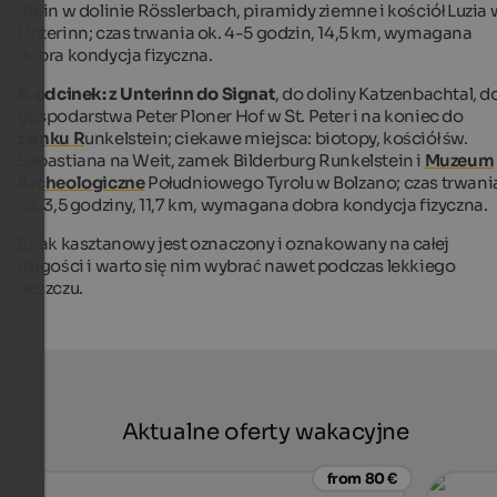
Stein w dolinie Rösslerbach, piramidy ziemne i kościół Luzia 
Unterinn; czas trwania ok. 4-5 godzin, 14,5 km, wymagana
dobra kondycja fizyczna.
6. odcinek: z Unterinn do Signat
, do doliny Katzenbachtal, d
gospodarstwa Peter Ploner Hof w St. Peter i na koniec do
zamku R
unkelstein; ciekawe miejsca: biotopy, kościół św.
Sebastiana na Weit, zamek Bilderburg Runkelstein i
Muzeum
Archeologiczne
Południowego Tyrolu w Bolzano; czas trwani
ok. 3,5 godziny, 11,7 km, wymagana dobra kondycja fizyczna.
Szlak kasztanowy jest oznaczony i oznakowany na całej
długości i warto się nim wybrać nawet podczas lekkiego
deszczu.
Aktualne oferty wakacyjne
from 80 €