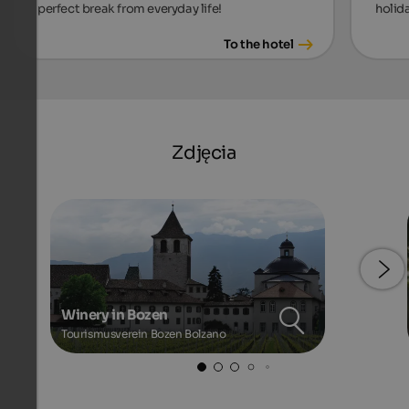
perfect break from everyday life!
holida
To the hotel
Zdjęcia
Winery in Bozen
Tourismusverein Bozen Bolzano