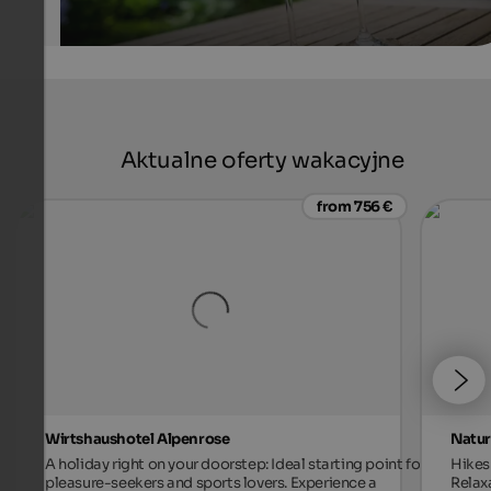
Aktualne oferty wakacyjne
from 756 €
Wirtshaushotel Alpenrose
Natur
A holiday right on your doorstep: Ideal starting point for
Hikes 
pleasure-seekers and sports lovers. Experience a
Relax