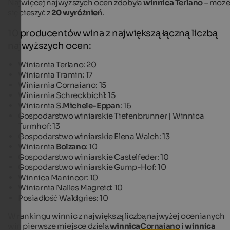
Najwięcej najwyższych ocen zdobyła
winnica
Terlano
– moż
się cieszyć z
20 wyróżnień
.
10 producentów wina z największą łączną liczbą
najwyższych ocen:
Winiarnia Terlano: 20
Winiarnia Tramin: 17
Winiarnia Cornaiano: 15
Winiarnia Schreckbichl: 15
Winiarnia S.
Michele-Eppan
: 16
Gospodarstwo winiarskie Tiefenbrunner | Winnica
Turmhof: 13
Gospodarstwo winiarskie Elena Walch: 13
Winiarnia
Bolzano
: 10
Gospodarstwo winiarskie Castelfeder: 10
Gospodarstwo winiarskie Gump-Hof: 10
Winnica Manincor: 10
Winiarnia Nalles Magreid: 10
Posiadłość Waldgries: 10
W rankingu winnic z największą liczbą najwyżej ocenianych
win pierwsze miejsce dzielą
winnica
Cornaiano
i
winnica