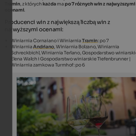
Tramin
, z których
każda
ma
po 7 różnych win z najwyższymi
ocenami
.
Producenci win z największą liczbą win z
najwyższymi ocenami:
Winiarnia Cornaiano i Winiarnia
Tramin
: po 7
Winiarnia
Andriano
, Winiarnia Bolzano, Winiarnia
Schreckbichl, Winiarnia Terlano, Gospodarstwo winiarski
Elena Walch i Gospodarstwo winiarskie Tiefenbrunner |
Winiarnia zamkowa Turmhof: po 6
Red and white wine
Red or white, the wine region of South Tyrol guarantees
wine quality.
IDM Südtirol - Achim Meurer