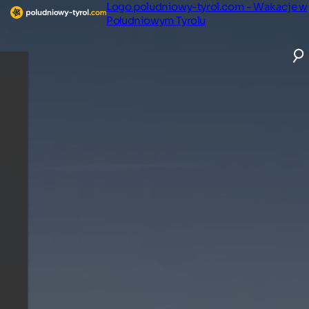
Logo poludniowy-tyrol.com - Wakacje w
Południowym Tyrolu