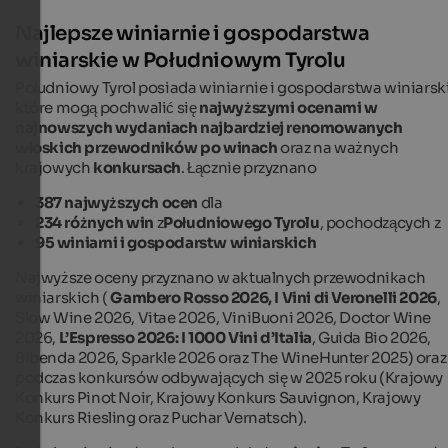
Najlepsze winiarnie i gospodarstwa
winiarskie w Południowym Tyrolu
Południowy Tyrol posiada winiarnie i gospodarstwa winiarski
które mogą pochwalić się
najwyższymi ocenami w
najnowszych wydaniach najbardziej renomowanych
włoskich przewodników po winach
oraz na ważnych
krajowych
konkursach
. Łącznie przyznano
387 najwyższych ocen
dla
234 różnych win
z
Południowego Tyrolu
, pochodzących z
95 winiarni i gospodarstw winiarskich
Najwyższe oceny przyznano w aktualnych przewodnikach
winiarskich (
Gambero Rosso 2026, I Vini di Veronelli 2026
,
Slow Wine 2026, Vitae 2026, ViniBuoni 2026, Doctor Wine
2026,
L’Espresso 2026: I 1000 Vini d’Italia
, Guida Bio 2026,
Bibenda 2026, Sparkle 2026 oraz The WineHunter 2025) oraz
podczas konkursów odbywających się w 2025 roku (Krajowy
Konkurs Pinot Noir, Krajowy Konkurs Sauvignon, Krajowy
Konkurs Riesling oraz Puchar Vernatsch).