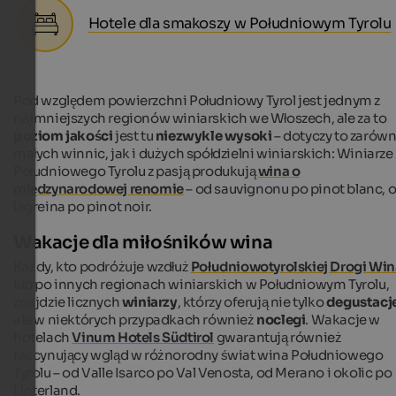
Hotele dla smakoszy w Południowym Tyrolu
Pod względem powierzchni Południowy Tyrol jest jednym z
najmniejszych regionów winiarskich we Włoszech, ale za to
poziom jakości
jest tu
niezwykle wysoki
–
dotyczy to zarów
małych winnic, jak i dużych spółdzielni winiarskich: Winiarze 
Południowego Tyrolu z pasją produkują
wina o
międzynarodowej renomie
– od sauvignonu po pinot blanc, 
lagreina po pinot noir.
Wakacje dla miłośników wina
Każdy, kto podróżuje wzdłuż
Południowotyrolskiej Drogi Win
lub po innych regionach winiarskich w Południowym Tyrolu,
znajdzie licznych
winiarzy
, którzy oferują nie tylko
degustacj
ale w niektórych przypadkach również
noclegi
. Wakacje w
hotelach
Vinum Hotels Südtirol
gwarantują również
fascynujący wgląd w różnorodny świat wina Południowego
Tyrolu – od Valle Isarco po Val Venosta, od Merano i okolic po
Unterland.