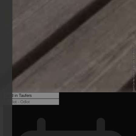
© CASCADE / Sport Center GmbH - cascade-suedtirol.com