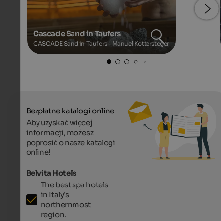
Cascade Sand in Taufers
CASCADE Sand in Taufers - Manuel Kottersteger
Bezpłatne katalogi online
Aby uzyskać więcej
informacji, możesz
poprosić o nasze katalogi
online!
Belvita Hotels
The best spa hotels
in Italy’s
northernmost
region.