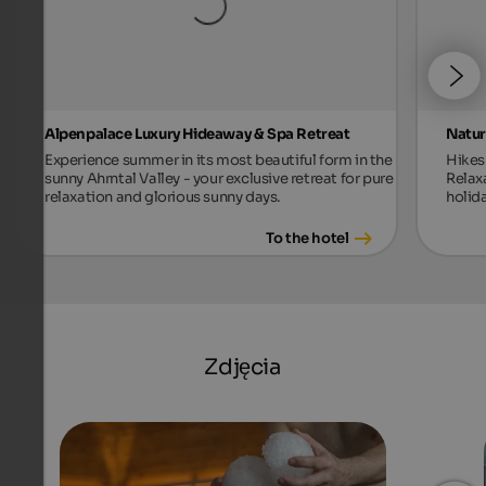
Alpenpalace Luxury Hideaway & Spa Retreat
Natur
Experience summer in its most beautiful form in the
Hikes 
sunny Ahrntal Valley - your exclusive retreat for pure
Relax
relaxation and glorious sunny days.
holida
To the hotel
Zdjęcia