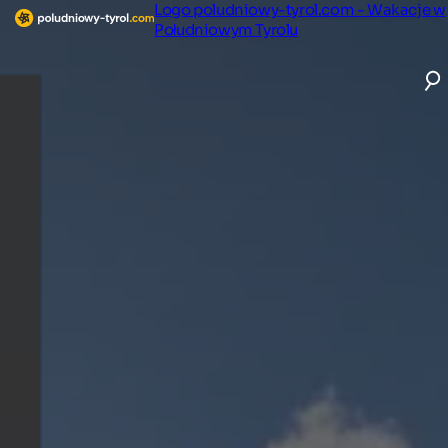
Logo poludniowy-tyrol.com - Wakacje w
Południowym Tyrolu