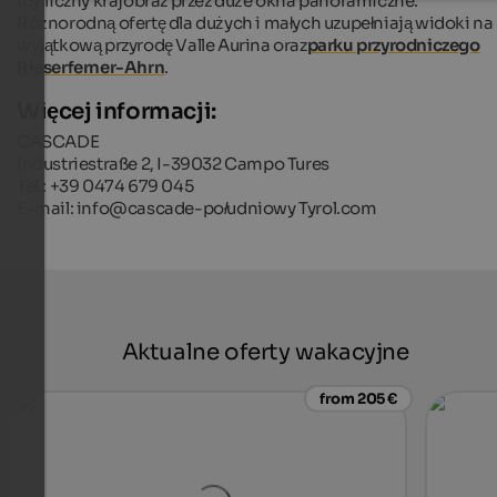
idylliczny krajobraz przez duże okna panoramiczne.
Różnorodną ofertę dla dużych i małych uzupełniają widoki na
wyjątkową przyrodę Valle Aurina oraz
parku przyrodniczego
Rieserferner-Ahrn
.
Więcej informacji:
CASCADE
Industriestraße 2, I-39032 Campo Tures
Tel.: +39 0474 679 045
E-mail: info@cascade-południowy Tyrol.com
Aktualne oferty wakacyjne
from 205 €