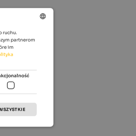
o ruchu.
ENGLISH
aszym partnerom
POLISH
óre im
lityka
nkcjonalność
WSZYSTKIE