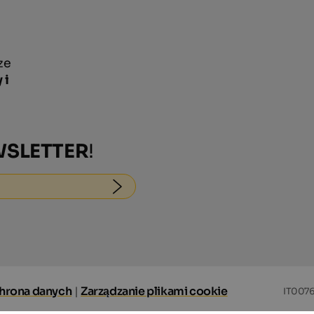
ze
 i
SLETTER
!
hrona danych
|
Zarządzanie plikami cookie
IT007