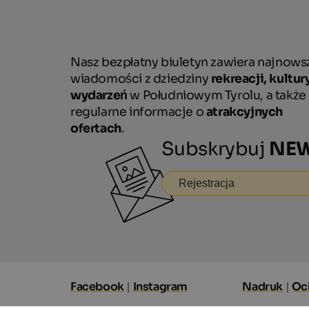
Nasz bezpłatny biuletyn zawiera najnows
wiadomości z dziedziny
rekreacji, kultury
wydarzeń
w Południowym Tyrolu, a także
regularne informacje o
atrakcyjnych
ofertach
.
Subskrybuj
NEW
Rejestracja
Facebook
|
Instagram
Nadruk
|
Oc