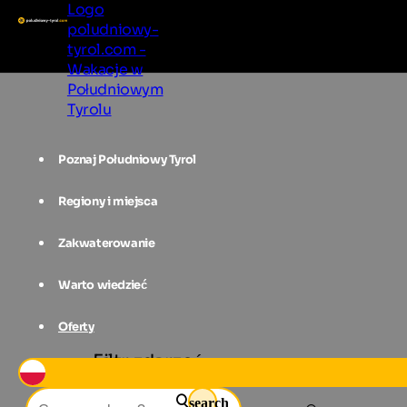
Logo
poludniowy-
tyrol.com -
Wakacje w
Południowym
Tyrolu
Poznaj Południowy Tyrol
Regiony i miejsca
Zakwaterowanie
Warto wiedzieć
Oferty
Filtr zdarzeń
search