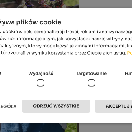
używa plików cookie
ookie w celu personalizacji treści, reklam i analizy naszeg
wnież informacje o tym, jak korzystasz z naszej witryny, n
alitycznym, którzy mogą łączyć je z innymi informacjami, kt
które zebrali w wyniku korzystania przez Ciebie z ich usług.
Po
.08.2026
. Bartholomew’s Day at Ritten
ntain pastures of Ritten, Ritten
e
Wydajność
Targetowanie
Fu
szczegóły
ODRZUĆ WSZYSTKIE
ZEGÓŁY
AKCEPTUJ 