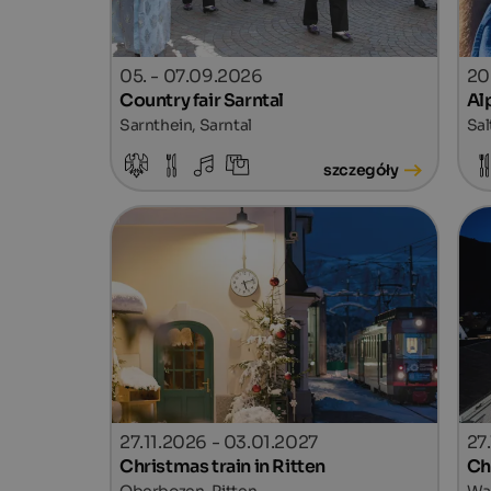
05. - 07.09.2026
20
Country fair Sarntal
Alp
Sarnthein, Sarntal
Sal
szczegóły
27.11.2026 - 03.01.2027
27
Christmas train in Ritten
Ch
Oberbozen, Ritten
Wal