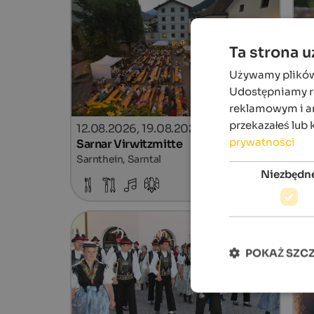
Ta strona 
Używamy plików c
Udostępniamy ró
reklamowym i an
przekazałeś lub 
12.08.2026, 19.08.2026
24
prywatności
Sarnar Virwitzmitte
St
Sarnthein, Sarntal
Mou
Niezbędn
szczegóły
POKAŻ SZC