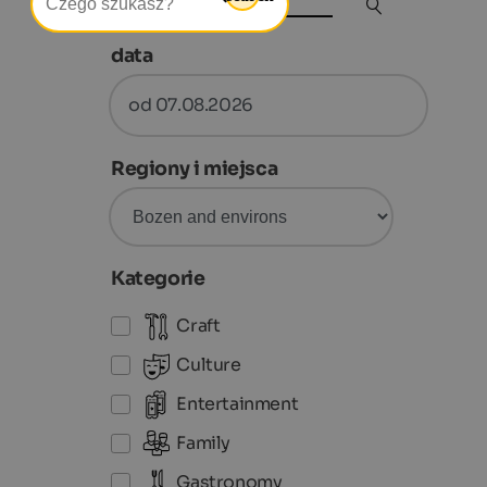
data
od 07.08.2026
Regiony i miejsca
Kategorie
Craft
Culture
Entertainment
Family
Gastronomy