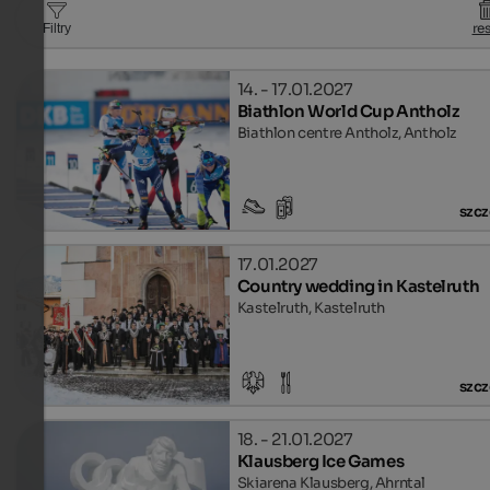
re
Filtry
14. - 17.01.2027
Biathlon World Cup Antholz
Biathlon centre Antholz, Antholz
szcz
17.01.2027
Country wedding in Kastelruth
Kastelruth, Kastelruth
szcz
18. - 21.01.2027
Klausberg Ice Games
Skiarena Klausberg, Ahrntal