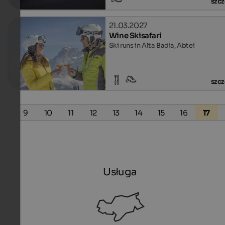
szcz
21.03.2027
Wine Skisafari
Ski runs in Alta Badia, Abtei
szcz
8
9
10
11
12
13
14
15
16
17
Usługa