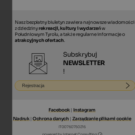
Nasz bezpłatny biuletyn zawiera najnowsze wiadomości
z dziedziny
rekreacji, kultury i wydarzeń
w
Południowym Tyrolu, a także regularne informacje o
atrakcyjnych ofertach
.
Subskrybuj
NEWSLETTER
!
Rejestracja
Facebook
|
Instagram
Nadruk
|
Ochrona danych
|
Zarządzanie plikami cookie
IT00760750216
Internet Consultin
powered by Internet Consulting