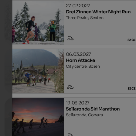
27.02.2027
Drei Zinnen Winter Night Run
Three Peaks, Sexten
szcz
06.03.2027
Horn Attacke
City centre, Bozen
szcz
19.03.2027
Sellaronda Ski Marathon
Sellaronda, Corvara