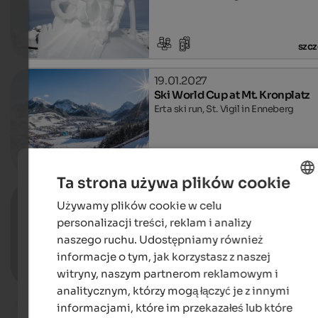
szcz
19.01.2027
Ski World Cup at Mt. Kronplatz
Erta ski run, St. Vigil in Enneberg
szcz
Ta strona używa plików cookie
22.01.2027
Używamy plików cookie w celu
ENGLISH
Moonlight Classic
personalizacji treści, reklam i analizy
Compatsch, Kastelruth
POLISH
naszego ruchu. Udostępniamy również
informacje o tym, jak korzystasz z naszej
witryny, naszym partnerom reklamowym i
szcz
analitycznym, którzy mogą łączyć je z innymi
informacjami, które im przekazałeś lub które
29. - 31.01.2027