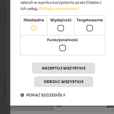
Cross Country Skiing World Cu
zebrali w wyniku korzystania przez Ciebie z
Nordic Arena, Toblach
ich usług.
Polityka prywatności
Niezbędne
Wydajność
Targetowanie
szcz
30.01.2027
Funkcjonalność
ZENsation: the Chinese Nationa
in Bozen
Stadthalle, Bozen
szcz
AKCEPTUJ WSZYSTKIE
20. - 21.02.2027
ODRZUĆ WSZYSTKIE
Cross-country ski race in Gsies
Cross-country ski run, Gsies
POKAŻ SZCZEGÓŁY
szcz