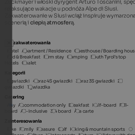
Zuckmayer i włoski dyrygent Arturo Toscanini, spęd
relaksujące wakacje u podnóża Alpe di Siusi.
Zakwaterowanie w Siusi wciąż inspiruje wymarzon
scenerią i
ciepłą atmosferą
.
Typ zakwaterowania
Hotel
Apartment / Residence
Guesthouse / Boarding hous
Bed & Breakfast
Farm stay
Camping
South Tyrol's top
Hotels
Chalet
Kategorii
5 gwiazdki
4 oraz 4S gwiazdki
3 oraz 3S gwiazdki
2
gwiazdki
1 gwiazdka
Catering
Any
Accommodation only
Breakfast
Half-board
Full-
board
All-Inclusive
3/4 board
À la carte
Zainteresowania
Bike
Family
Pleasure
Golf
Hiking & mountain sports