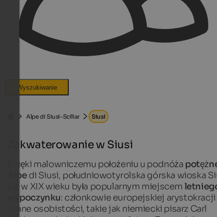
Wyszukiwanie
Alpe di Siusi-Sciliar
Siusi
Zakwaterowanie w Siusi
Dzięki malowniczemu położeniu u podnóża
potężn
Alpe
di Siusi, południowotyrolska górska wioska Si
już w XIX wieku była popularnym miejscem
letnieg
wypoczynku
: członkowie europejskiej arystokracji 
znane osobistości, takie jak niemiecki pisarz Carl