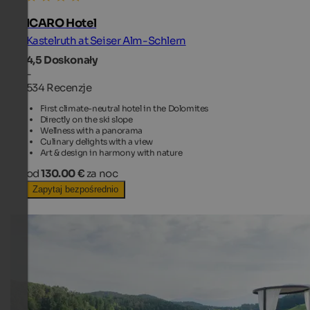
ICARO Hotel
Kastelruth at Seiser Alm-Schlern
4,5
Doskonały
-
534 Recenzje
First climate-neutral hotel in the Dolomites
Directly on the ski slope
Wellness with a panorama
Culinary delights with a view
Art & design in harmony with nature
od
130.00 €
za noc
Zapytaj bezpośrednio
TOP HOTEL