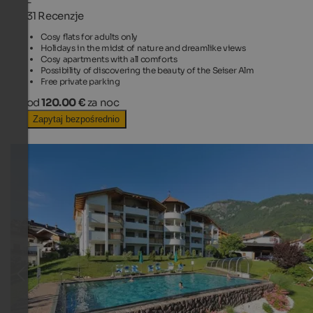
-
31 Recenzje
Cosy flats for adults only
Holidays in the midst of nature and dreamlike views
Cosy apartments with all comforts
Possibility of discovering the beauty of the Seiser Alm
Free private parking
od
120.00 €
za noc
Zapytaj bezpośrednio