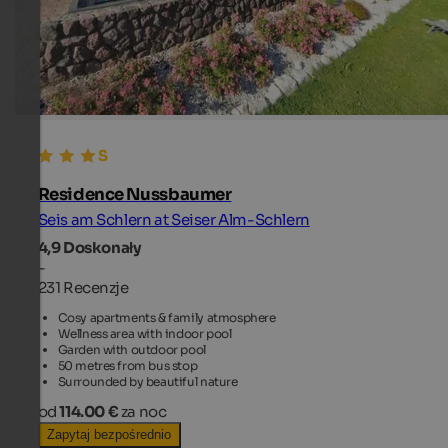
Residence Nussbaumer
Seis am Schlern at Seiser Alm-Schlern
4,9
Doskonały
-
231 Recenzje
Cosy apartments & family atmosphere
Wellness area with indoor pool
Garden with outdoor pool
50 metres from bus stop
Surrounded by beautiful nature
od
114.00 €
za noc
Zapytaj bezpośrednio