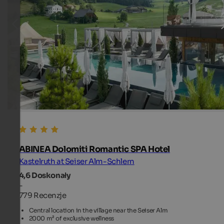
ABINEA Dolomiti Romantic SPA Hotel
Kastelruth at Seiser Alm-Schlern
4,6
Doskonały
-
779 Recenzje
Central location in the village near the Seiser Alm
2000 m² of exclusive wellness