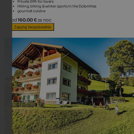
Private SPA for lovers
Hiking, biking & winter sports in the Dolomites
gourmet cuisine
od
160.00 €
za noc
Zapytaj bezpośrednio