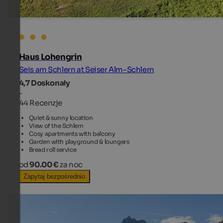
Haus Lohengrin
Seis am Schlern at Seiser Alm-Schlern
4,7
Doskonały
-
44 Recenzje
Quiet & sunny location
View of the Schlern
Cosy apartments with balcony
Garden with playground & loungers
Bread roll service
od
90.00 €
za noc
Zapytaj bezpośrednio