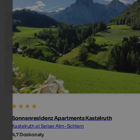
Sonnenresidenz Apartments Kastelruth
Kastelruth at Seiser Alm-Schlern
4,7
Doskonały