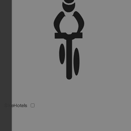
BikeHotels