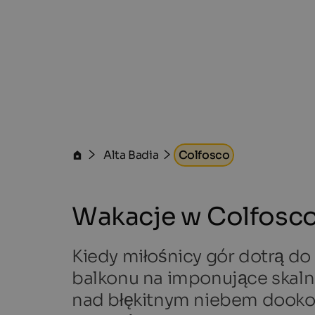
Alta Badia
Colfosco
Wakacje w Colfosc
Kiedy miłośnicy gór dotrą do 
balkonu na imponujące skaln
nad błękitnym niebem dookoł