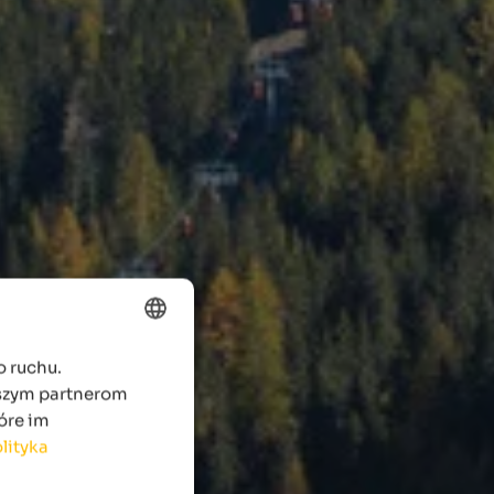
o ruchu.
ENGLISH
aszym partnerom
POLISH
óre im
lityka