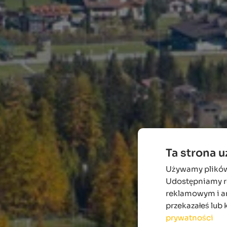
Ta strona 
Używamy plików c
Udostępniamy ró
reklamowym i an
przekazałeś lub 
prywatności