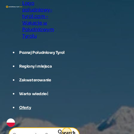
Logo
poludniowy-
tyrol.com -
Wakacje w
Południowym
Tyrolu
Poznaj Południowy Tyrol
Regiony i miejsca
Zakwaterowanie
Warto wiedzieć
Oferty
search