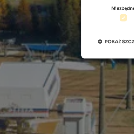
Niezbędn
POKAŻ SZC