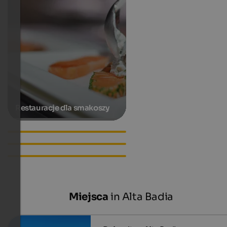
Restauracje dla smakoszy
Hotels in St. Kassian
Apartments in St. Kassian
Accommodations in St.
Kassian
Miejsca
in Alta Badia