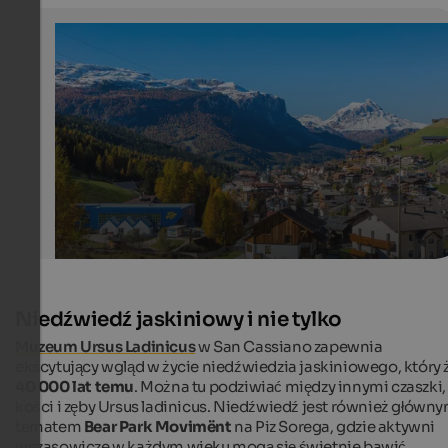
View over St. Kassian
In St. Kassian, you can also find the valley station of Piz
cableway.
Internet Consulting - Benedikt Trojer
Niedźwiedź jaskiniowy i nie tylko
Muzeum Ursus Ladinicus
w San Cassiano zapewnia
ekscytujący wgląd w życie niedźwiedzia jaskiniowego, który ż
40 000 lat temu
. Można tu podziwiać między innymi czaszki,
kości i zęby Ursus ladinicus. Niedźwiedź jest również główn
tematem
Bear Park Movimënt
na Piz Sorega, gdzie aktywni
wczasowicze w każdym wieku mogą się świetnie bawić.