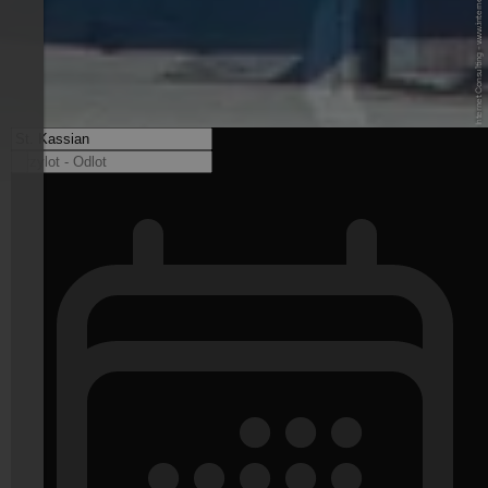
© Benedikt T. - Internet Consulting - www.internet-consulting.it