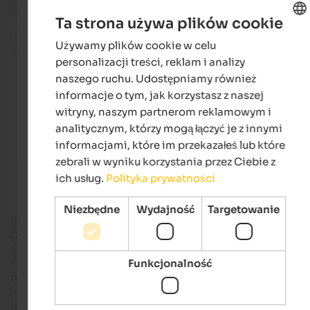
poziomie.
Ta strona używa plików cookie
Wszystkie miejsca w regionie
Używamy plików cookie w celu
ENGLISH
personalizacji treści, reklam i analizy
POLISH
naszego ruchu. Udostępniamy również
informacje o tym, jak korzystasz z naszej
Hotels in St. Kassian
witryny, naszym partnerom reklamowym i
analitycznym, którzy mogą łączyć je z innymi
informacjami, które im przekazałeś lub które
Apartments in St. Kassian
zebrali w wyniku korzystania przez Ciebie z
ich usług.
Polityka prywatności
Niezbędne
Wydajność
Targetowanie
San Cassiano należy do gminy Badia i leży u podnóża
Conturines
i
Lavarella
. Te dwa szczyty górskie i wiele innych, 
także rozległe alpejskie pastwiska i zielone górskie jeziora, są
częścią
Parku Przyrody Fanes-Senes-Braies
, podczas gdy po
Funkcjonalność
przeciwnej stronie doliny, w Parku Przyrody Puez Odle, czekaj
inne imponujące szczyty Dolomitów: prawdziwy
górski raj
dl
turystów
i wspinaczy.