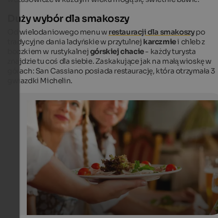
Duży wybór dla smakoszy
Od wielodaniowego menu w
restauracji dla smakoszy
po
tradycyjne dania ladyńskie w przytulnej
karczmie
i chleb z
boczkiem w rustykalnej
górskiej chacie
- każdy turysta
znajdzie tu coś dla siebie. Zaskakujące jak na małą wioskę w
górach: San Cassiano posiada restaurację, która otrzymała 3
gwiazdki Michelin.
Gourmet restaurants in South Tyrol
Über Michelin-Sternen können sich hier in Südtirol ein
Restaurants glücklich schätzen.
Internet Consulting