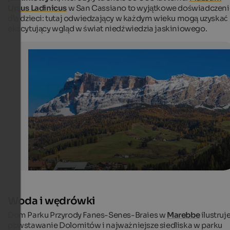
Ursus Ladinicus
w San Cassiano to wyjątkowe doświadczeni
dla dzieci: tutaj odwiedzający w każdym wieku mogą uzyskać
ekscytujący wgląd w świat niedźwiedzia jaskiniowego.
Heiligkreuzkofel near Stern
Mt. Heiligkreuzkofel is 2,907 m high and is well-know
hikers and climbers.
Internet Consulting - Benedikt Trojer
Woda i wędrówki
Dom Parku Przyrody Fanes-Senes-Braies w
Marebbe
ilustruj
powstawanie Dolomitów i najważniejsze siedliska w parku