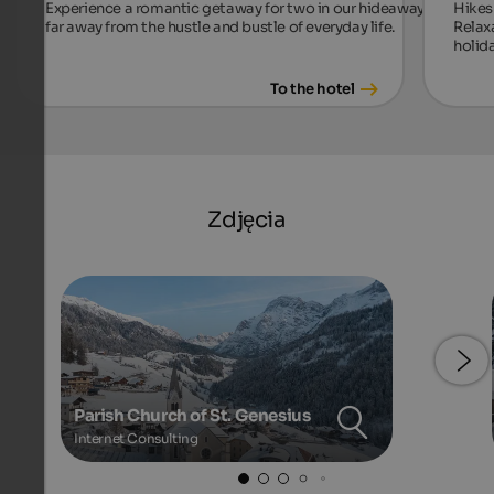
Experience a romantic getaway for two in our hideaway,
Hikes 
far away from the hustle and bustle of everyday life.
Relax
holida
To the hotel
Zdjęcia
Parish Church of St. Genesius
Internet Consulting