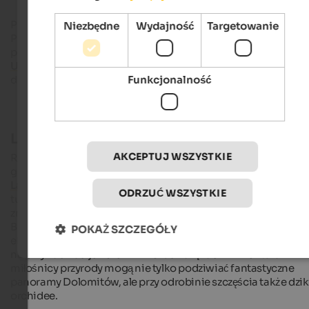
Park Przyrody Fanes-Senes-Braies graniczy bezpośrednio z
Niezbędne
Wydajność
Targetowanie
Parkiem Przyrody Tre Cime di Lavaredo na wschodzie i,
podobnie jak ten ostatni, jest częścią
Światowego Dziedzict
UNESCO w Dolomitach
. W obu parkach przyrody można
Funkcjonalność
doświadczyć wyjątkowości Dolomitów w Południowym Tyrol
Legendarnie piękne
AKCEPTUJ WSZYSTKIE
Rezerwat przyrody obejmuje obszar 25 453 hektarów i części
gmin Dobbiaco, Braies,
Valdaora
, Badia, Marebbe i La Valle.
Lago
di
Braies
i
Prato Piazza
już dawno przestały być atrakcja
ODRZUĆ WSZYSTKIE
turystycznymi, ale wspaniałe możliwości fotograficzne możn
znaleźć praktycznie wszędzie w Parku Przyrody Fanes-Senes-
Braies. Tytułowe
płaskowyże Fanes i
Sennes tworzą
POKAŻ SZCZEGÓŁY
ekscytujący kontrast z imponującymi szczytami Dolomitów, 
na przykład nad jeziorem Limo lub na
łąkach Armentara
miłośnicy przyrody mogą nie tylko podziwiać fantastyczne
panoramy Dolomitów, ale przy odrobinie szczęścia także dzik
orchidee.