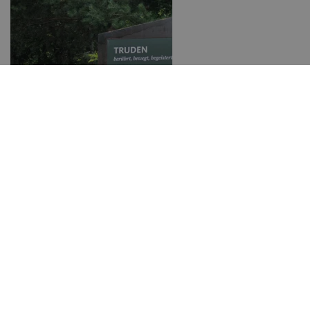
Monte Corno
Hotele przyrodnicze w
Południowym Tyrolu
Jezioro Dobbiaco