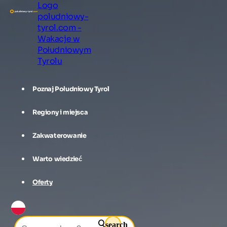
Logo
poludniowy-
tyrol.com -
Wakacje w
Południowym
Tyrolu
Poznaj Południowy Tyrol
Regiony i miejsca
Zakwaterowanie
Warto wiedzieć
Oferty
search