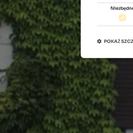
Niezbędn
POKAŻ SZC