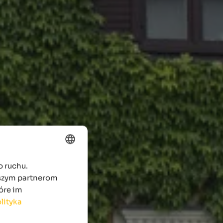
o ruchu.
ENGLISH
aszym partnerom
POLISH
óre im
lityka