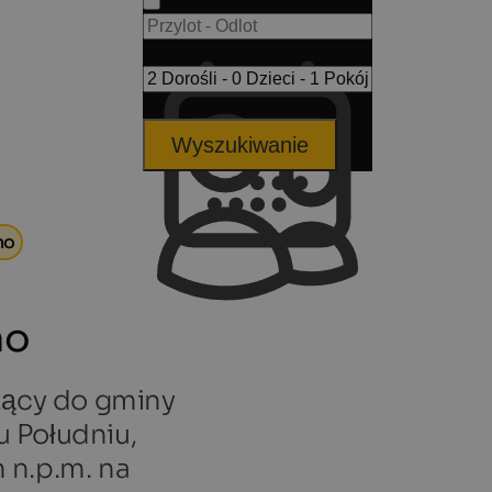
Wyszukiwanie
no
no
żący do gminy
 Południu,
 n.p.m. na