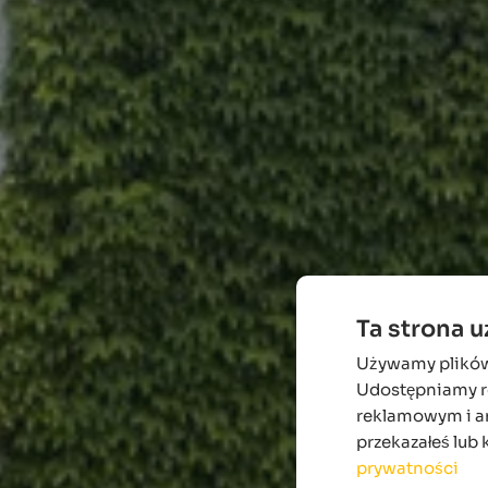
Ta strona 
Używamy plików c
Udostępniamy ró
reklamowym i an
przekazałeś lub 
prywatności