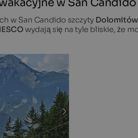
a wakacyjne w San Candido
nych w San Candido szczyty
Dolomitów 
UNESCO
wydają się na tyle bliskie, że m