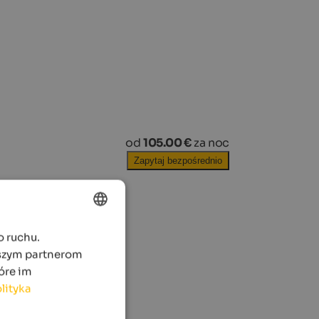
od
105.00 €
za noc
Zapytaj bezpośrednio
o ruchu.
ENGLISH
aszym partnerom
POLISH
óre im
lityka