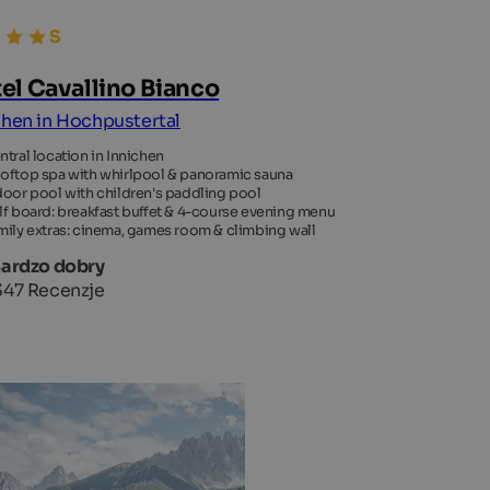
el Cavallino Bianco
chen in Hochpustertal
ntral location in Innichen
oftop spa with whirlpool & panoramic sauna
door pool with children's paddling pool
lf board: breakfast buffet & 4-course evening menu
mily extras: cinema, games room & climbing wall
Bardzo dobry
347 Recenzje