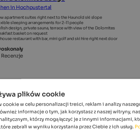
chen in Hochpustertal
w apartment suites right next to the Haunold ski slope
exible sleeping arrangements for 2-11 people
ylish design, private sauna, terrace with view of the Dolomites
eakfast basket on request
-house restaurant with bar, mini golf and ski hire right next door
Doskonały
 Recenzje
używa plików cookie
ookie w celu personalizacji treści, reklam i analizy naszeg
wnież informacje o tym, jak korzystasz z naszej witryny, n
alitycznym, którzy mogą łączyć je z innymi informacjami, kt
które zebrali w wyniku korzystania przez Ciebie z ich usług.
Po