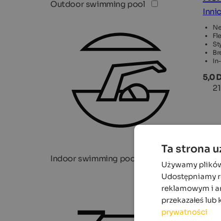
Outdoor swimming pool
Inni
Ne
Fl
St
Br
In
5,0 
21
Ta strona 
Indoor swimming pool
Używamy plików c
Udostępniamy ró
reklamowym i an
przekazałeś lub 
prywatności