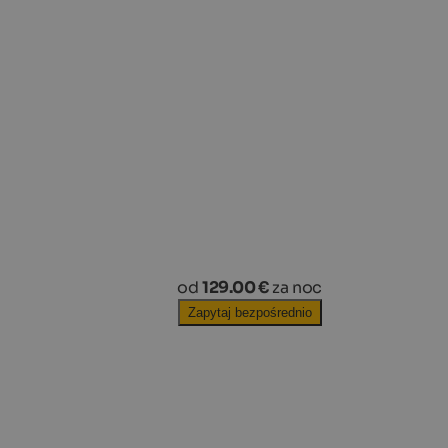
od
129.00 €
za noc
Zapytaj bezpośrednio