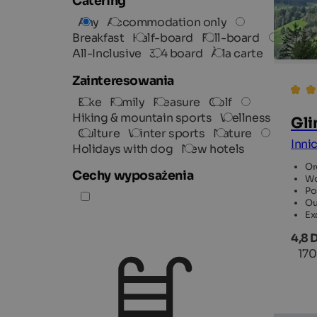
Catering
Any
Accommodation only
Breakfast
Half-board
Full-board
All-Inclusive
3/4 board
À la carte
Zainteresowania
Bike
Family
Pleasure
Golf
Hiking & mountain sports
Wellness
Gli
Culture
Winter sports
Nature
Inni
Holidays with dog
New hotels
Or
Cechy wyposażenia
Wo
Po
Ou
Ex
4,8 
170