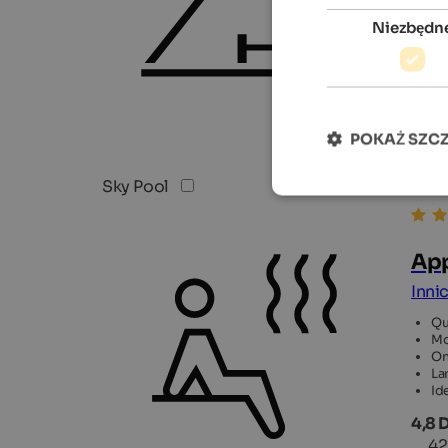
Niezbędn
POKAŻ SZC
Sky Pool
App
Inni
Qu
Mo
On
La
Id
4,8 
42