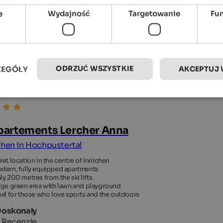
e
Wydajność
Targetowanie
Fu
ODRZUĆ WSZYSTKIE
ZEGÓŁY
AKCEPTUJ 
artements Lercher Anna
chen in Hochpustertal
iet location in the centre of Innichen
dern, fully equipped apartments
ly 200 metres from the ski lifts
rge green area with lawn and playground
eal for those who love sports and the outdoors
Doskonały
 Recenzje