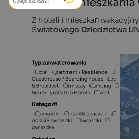
Hotele i mieszkani
Z hoteli i mieszkań wakacyj
Światowego Dziedzictwa 
Typ zakwaterowania
Hotel
Apartment / Residence
Guesthouse / Boarding house
Bed
& Breakfast
Farm stay
Camping
South Tyrol's top Hotels
Chalet
Kategorii
5 gwiazdki
4 oraz 4S gwiazdki
3
oraz 3S gwiazdki
2 gwiazdki
1
gwiazdka