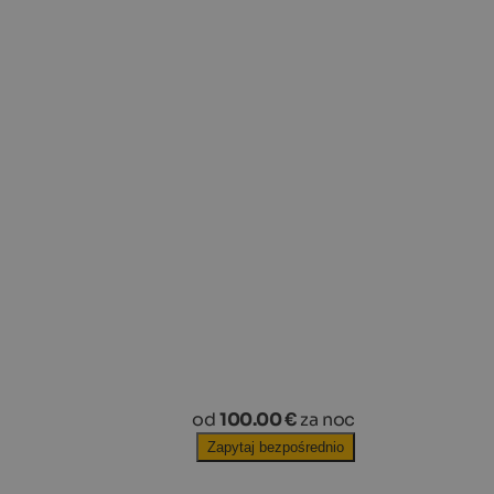
od
100.00 €
za noc
Zapytaj bezpośrednio