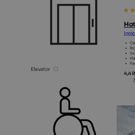
Hot
Inni
Ce
Ro
In
Ha
Fa
Elevator
4,4 