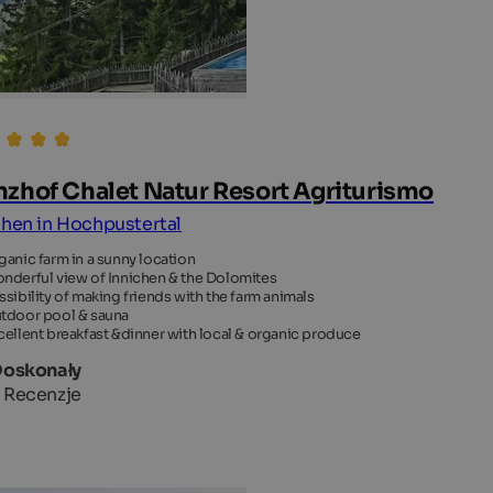
nzhof Chalet Natur Resort Agriturismo
chen in Hochpustertal
ganic farm in a sunny location
nderful view of Innichen & the Dolomites
ssibility of making friends with the farm animals
tdoor pool & sauna
cellent breakfast &dinner with local & organic produce
Doskonały
 Recenzje