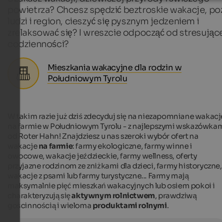
powietrza? Chcesz spędzić beztroskie wakacje, po
ludzi i region, cieszyć się pysznym jedzeniem i
zrelaksować się? I wreszcie odpocząć od stresując
codzienności?
Mieszkania wakacyjne dla rodzin w
Południowym Tyrolu
W takim razie już dziś zdecyduj się na niezapomniane wakacj
na farmie w Południowym Tyrolu - z najlepszymi wskazówka
od Roter Hahn! Znajdziesz u nas szeroki wybór ofert na
wakacje
na farmie
: farmy ekologiczne, farmy winne i
owocowe, wakacje jeździeckie, farmy wellness, oferty
przyjazne rodzinom ze zniżkami dla dzieci, farmy historyczne,
wakacje z psami lub farmy turystyczne... Farmy mają
maksymalnie pięć mieszkań wakacyjnych lub osiem pokoi i
charakteryzują się
aktywnym rolnictwem
, prawdziwą
gościnnością i wieloma
produktami rolnymi
.