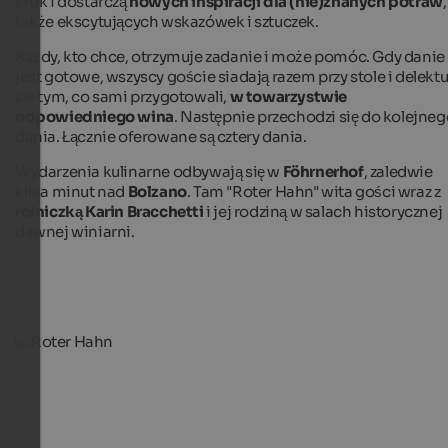
krok i dostarczą
nowych inspiracji dla (nie)znanych potraw
,
także ekscytujących wskazówek i sztuczek.
Każdy, kto chce, otrzymuje zadanie i może pomóc. Gdy danie
jest gotowe, wszyscy goście siadają razem przy stole i delektu
się tym, co sami przygotowali,
w towarzystwie
odpowiedniego wina
. Następnie przechodzi się do kolejne
dania. Łącznie oferowane są cztery dania.
Wydarzenia kulinarne odbywają się w
Föhrnerhof
, zaledwie
kilka minut nad
Bolzano
. Tam "Roter Hahn" wita gości wraz z
rolniczką Karin Bracchetti
i jej rodziną w salach historycznej
dawnej winiarni.