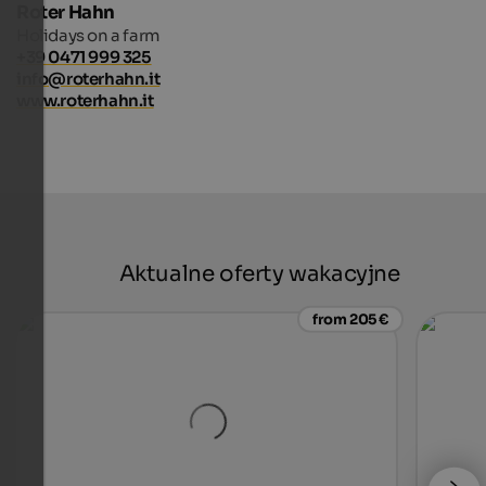
Roter Hahn
Holidays on a farm
+39 0471 999 325
info@roterhahn.it
www.roterhahn.it
Aktualne oferty wakacyjne
from 205 €