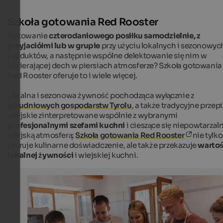
Szkoła gotowania Red Rooster
Gotowanie
czterodaniowego posiłku
samodzielnie, z
przyjaciółmi lub w grupie
przy użyciu lokalnych i
sezonowyc
produktów, a następnie wspólne delektowanie się nim w
zapierającej dech w piersiach atmosferze? Szkoła gotowania
Red Rooster oferuje to i wiele więcej.
Lokalna i sezonowa żywność pochodząca wyłącznie z
południowych gospodarstw Tyrolu
, a także tradycyjne przep
wiejskie zinterpretowane wspólnie z wybranymi
profesjonalnymi szefami kuchni
i cieszące się niepowtarzal
wiejską atmosferą:
Szkoła gotowania Red Rooster
nie tylko
oferuje kulinarne doświadczenie, ale także przekazuje
warto
lokalnej żywności
i wiejskiej kuchni.
Red Rooster - Cookery School
Experience your personal cooking experience!
SBB/Roter Hahn - Benjamin Pfitscher