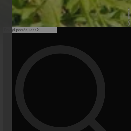
© Roter Hahn - www.roterhahn.it