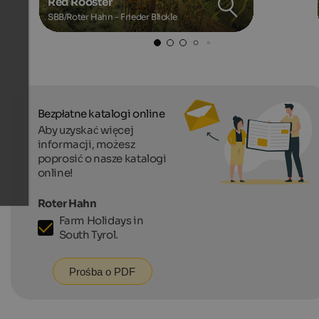
Red Rooster
SBB/Roter Hahn - Frieder Blickle
Bezpłatne katalogi online
Aby uzyskać więcej
informacji, możesz
poprosić o nasze katalogi
online!
Roter Hahn
Farm Holidays in
South Tyrol.
Prośba o PDF