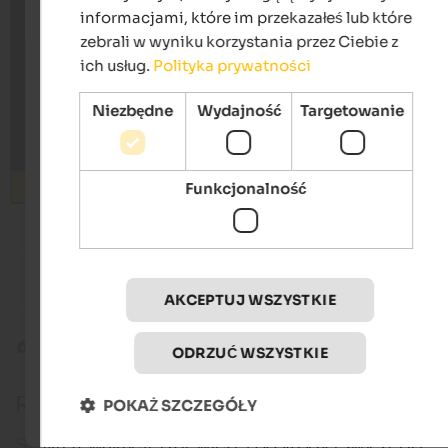
informacjami, które im przekazałeś lub które
zebrali w wyniku korzystania przez Ciebie z
ich usług.
Polityka prywatności
Niezbędne
Wydajność
Targetowanie
Funkcjonalność
Wyszukiwanie
from 134 €
s
Falkensteiner Hotel Falkensteinerhof
Alpwell
– 20% off your summer holiday | Vals in Eisacktal
Wellness
AKCEPTUJ WSZYSTKIE
Rodzinne wakacje
Red Rooster Farms
ODRZUĆ WSZYSTKIE
Red Rooster Południowym Tyrolu
POKAŻ SZCZEGÓŁY
Szukasz wakacji, dziewiczej przyrody i świeżego