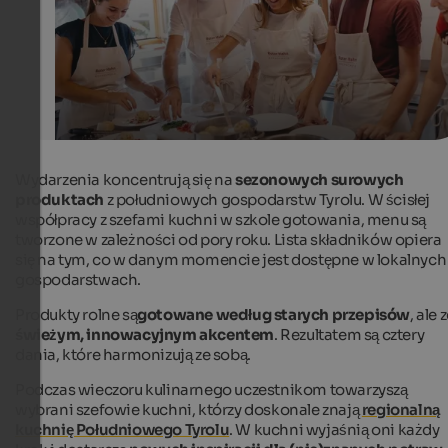
Wydarzenia koncentrują się na
sezonowych surowych
produktach
z południowych gospodarstw Tyrolu. W ścisłej
współpracy z szefami kuchni w szkole gotowania, menu są
tworzone w zależności od pory roku. Lista składników opiera
się na tym, co w danym momencie jest dostępne w lokalnych
gospodarstwach.
Produkty rolne są
gotowane
według starych przepisów
, ale 
świeżym, innowacyjnym akcentem
. Rezultatem są cztery
dania, które harmonizują ze sobą.
Podczas wieczoru kulinarnego uczestnikom towarzyszą
wybrani szefowie kuchni, którzy doskonale znają
regionalną
kuchnię Południowego Tyrolu
. W kuchni wyjaśnią oni każdy