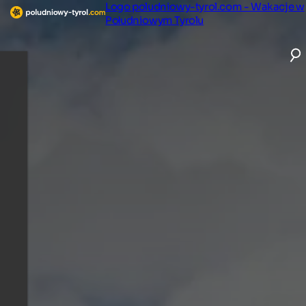
Logo poludniowy-tyrol.com - Wakacje w
Południowym Tyrolu