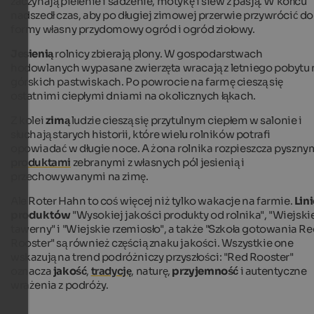
zaczynają pielenie i sadzenie, motykę i siew z pasją. W końcu
nadszedł czas, aby po długiej zimowej przerwie przywrócić do
formy własny przydomowy ogród i ogród ziołowy.
Jesienią
rolnicy zbierają plony. W gospodarstwach
hodowlanych wypasane zwierzęta wracają z letniego pobytu 
górskich pastwiskach. Po powrocie na farmę cieszą się
ostatnimi ciepłymi dniami na okolicznych łąkach.
Z kolei
zimą
ludzie cieszą się przytulnym ciepłem w salonie i
słuchają starych historii, które wielu rolników potrafi
opowiadać w długie noce. A żona rolnika rozpieszcza pyszny
produktami
zebranymi z własnych pól jesienią i
przechowywanymi na zimę.
Ale Roter Hahn to coś więcej niż tylko wakacje na farmie.
Lini
produktów
"Wysokiej jakości produkty od rolnika", "Wiejski
tawerny" i "Wiejskie rzemiosło", a także "Szkoła gotowania R
Rooster" są również częścią znaku jakości. Wszystkie one
wskazują na trend podróżniczy przyszłości: "Red Rooster"
oznacza
jakość
,
tradycję
, naturę,
przyjemność
i autentyczne
wrażenia z podróży.