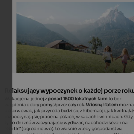
Red Rooster farms
Children love running across lush green meadows and 
the freedom and light-heartedness on holiday.
SBB/Roter Hahn - Benjamin Pfitscher
Relaksujący wypoczynek o każdej porze rok
Wakacje na jednej z
ponad 1600 lokalnych farm
to bez
wątpienia dobry pomysł przez cały rok.
Wiosną i latem
można
obserwować, jak przyroda budzi się z hibernacji, jak kwitną łąk
rozpoczynają się prace na polach, w sadach i winnicach. Gdy
tylko dni znów zaczynają się wydłużać, nadchodzi sezon na
"Gartln" (ogrodnictwo): to właśnie wtedy gospodarstwa