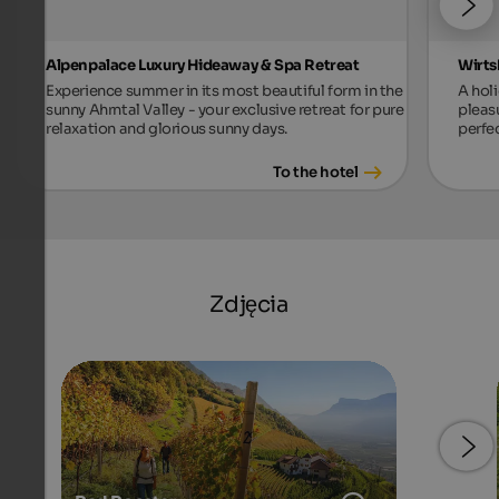
Alpenpalace Luxury Hideaway & Spa Retreat
Wirts
Experience summer in its most beautiful form in the
A holi
sunny Ahrntal Valley - your exclusive retreat for pure
pleas
relaxation and glorious sunny days.
perfec
To the hotel
Zdjęcia