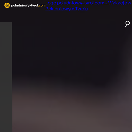
Logo poludniowy-tyrol.com - Wakacje w
Południowym Tyrolu