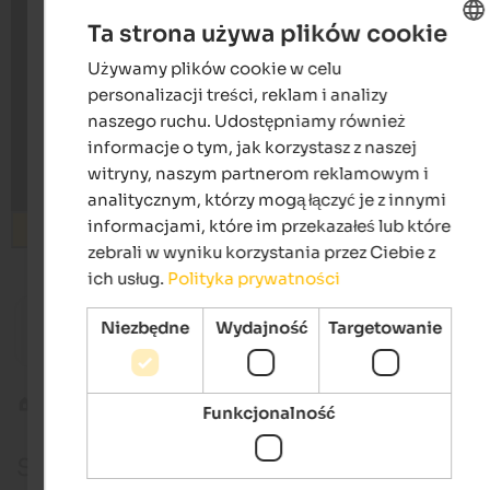
Ta strona używa plików cookie
Używamy plików cookie w celu
ENGLISH
personalizacji treści, reklam i analizy
POLISH
naszego ruchu. Udostępniamy również
informacje o tym, jak korzystasz z naszej
witryny, naszym partnerom reklamowym i
analitycznym, którzy mogą łączyć je z innymi
informacjami, które im przekazałeś lub które
Wyszukiwanie
zebrali w wyniku korzystania przez Ciebie z
ich usług.
Polityka prywatności
from 89 €
Niezbędne
Wydajność
Targetowanie
Hotel Vilpianerhof
Hotel W
Active hotel | Terlan in Southern South Tyrol
Vitalpin
Produkty z Południowego Tyrolu
Speck
Funkcjonalność
Speck z Południowego Tyrolu