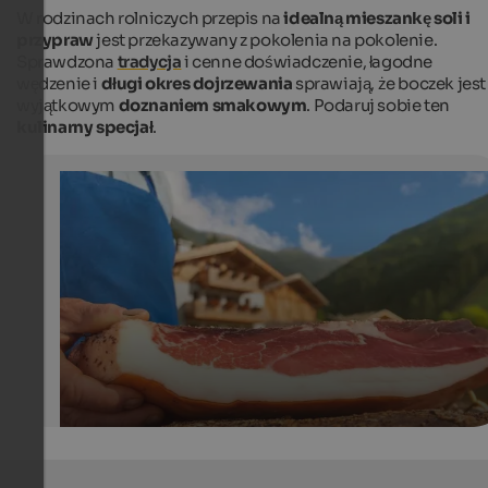
W rodzinach rolniczych przepis na
idealną mieszankę soli i
przypraw
jest przekazywany z pokolenia na pokolenie.
Sprawdzona
tradycja
i cenne doświadczenie, łagodne
wędzenie i
długi okres dojrzewania
sprawiają, że boczek jest
wyjątkowym
doznaniem smakowym
. Podaruj sobie ten
kulinarny specjał
.
Speck - Red Rooster
South Tyrolean bacon is a must at every traditional meal
SBB/Roter Hahn