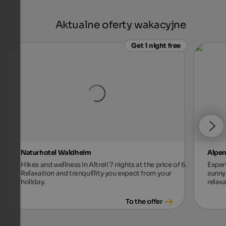
Aktualne oferty wakacyjne
Get 1 night free
Naturhotel Waldheim
Alpen
Hikes and wellness in Altrei! 7 nights at the price of 6.
Exper
Relaxation and tranquillity you expect from your
sunny 
holiday.
relax
To the offer