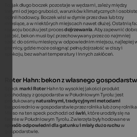
To, jak długo boczek pozostaje w wędzarni, zależy między
innymi od jego grubości, warunków klimatycznych i osobiste
opinii hodowcy. Boczek wisi w dymie przez dwa lub trzy
miesiące, a w niektórych miejscach nawet dłużej. Ostatnią fa
rozwoju boczku jest proces
dojrzewania
. Aby zapewnić dobr
jakość, bekon musi być przechowywany przez co najmniej
sześć do ośmiu miesięcy w odpowiednim miejscu, najlepiej 
piwnicy, gdzie może osiągnąć pełną dojrzałość w ciszy i
spokoju, bez wahań temperatury i innych zakłóceń.
Roter Hahn: bekon z własnego gospodarst
Speck
marki Roter
Hahn to wysokiej jakości produkt
pochodzący z gospodarstw w Południowym Tyrolu: jest
produkowany
naturalnymi, tradycyjnymi metodami
bezpośrednio w gospodarstwie przez rolnika lub żonę rolnika
Mięso na ten speck pochodzi od
świń
, które urodziły się na
farmie w Południowym Tyrolu. Zwierzęta były hodowane w
sposób odpowiedni dla gatunku i miały dużo ruchu
w
gospodarstwie.