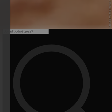
© IDM Südtirol-Alto Adige / Andreas Mierswa - www.idm-suedtirol.com