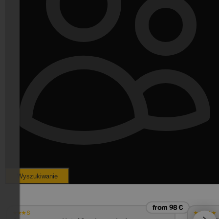
Wyszukiwanie
from 98 €
s