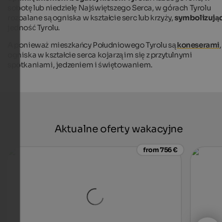
sobotę lub niedzielę Najświętszego Serca, w górach Tyrolu
rozpalane są ogniska w kształcie serc lub krzyży,
symbolizują
jedność Tyrolu.
A ponieważ mieszkańcy Południowego Tyrolu są
koneserami
,
ogniska w kształcie serca kojarzą im się z przytulnymi
spotkaniami, jedzeniem i świętowaniem.
Aktualne oferty wakacyjne
from 756 €