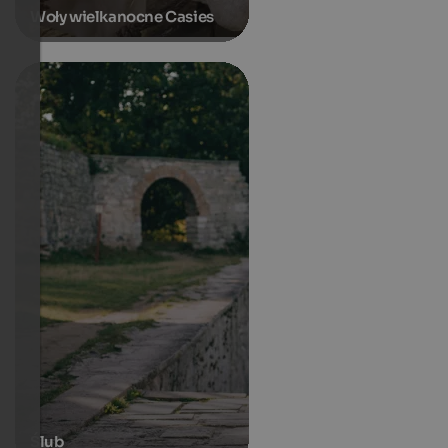
Woły wielkanocne Casies
Ślub