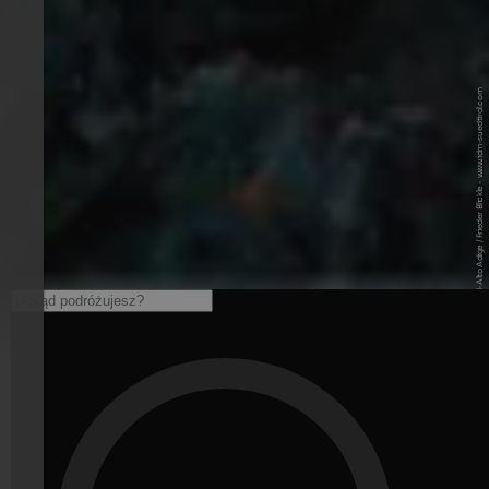
© IDM Südtirol-Alto Adige / Frieder Blickle - www.idm-suedtirol.com