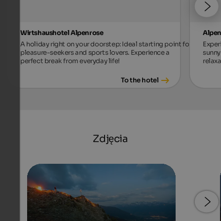
Wirtshaushotel Alpenrose
Alpen
A holiday right on your doorstep: Ideal starting point for
Exper
pleasure-seekers and sports lovers. Experience a
sunny 
perfect break from everyday life!
relax
To the hotel
Zdjęcia