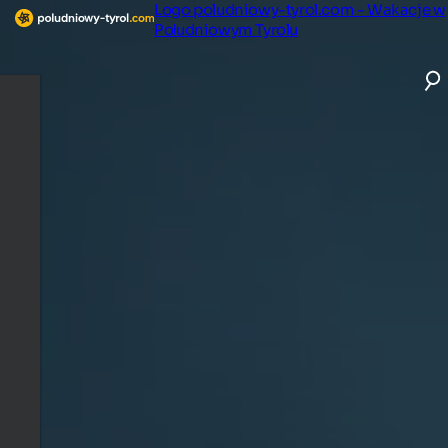
Logo poludniowy-tyrol.com - Wakacje w
Południowym Tyrolu