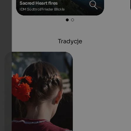
Sacred Heart fires
IDM Südtirol/Frieder Blickle
Tradycje