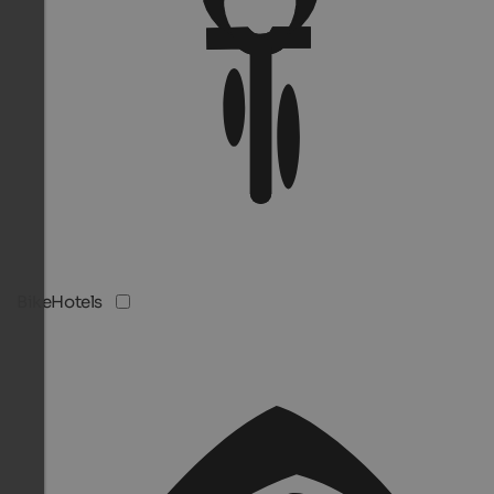
BikeHotels