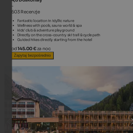
-
603 Recenzje
Fantastic location in idyllic nature
Wellness with pools, sauna world & spa
kids' club & adventure playground
Directly on the cross-country ski trail & cycle path
Guided hikes directly starting from the hotel
od
145.00 €
za noc
Zapytaj bezpośrednio
TOP HOTEL