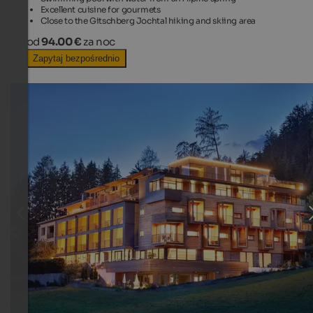
Excellent cuisine for gourmets
Close to the Gitschberg Jochtal hiking and skiing area
od
94.00 €
za noc
Zapytaj bezpośrednio