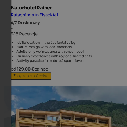
Naturhotel Rainer
Ratschings in Eisacktal
4,7
Doskonały
-
328 Recenzje
Idyllic location in the Jaufental valley
Natural design with local materials
Adults-only wellness area with onsen pool
Culinary experiences with regional ingredients
Activity paradise for nature & sports lovers
od
129.00 €
za noc
Zapytaj bezpośrednio
TOP HOTEL