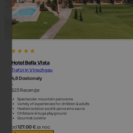
Hotel Bella Vista
Trafoi in Vinschgau
4,8
Doskonały
-
623 Recenzje
Spectacular mountain panorama
Variety of experiences for children & adults
Heated outdoor pool & panorama sauna
Childcare & huge playground
Gourmet cuisine
od
127.00 €
za noc