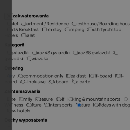
Typ zakwaterowania
Hotel
Apartment / Residence
Guesthouse / Boarding hous
Bed & Breakfast
Farm stay
Camping
South Tyrol's top
Hotels
Chalet
Kategorii
5 gwiazdki
4 oraz 4S gwiazdki
3 oraz 3S gwiazdki
2
gwiazdki
1 gwiazdka
Catering
Any
Accommodation only
Breakfast
Half-board
Full-
board
All-Inclusive
3/4 board
À la carte
Zainteresowania
Bike
Family
Pleasure
Golf
Hiking & mountain sports
Wellness
Culture
Winter sports
Nature
Holidays with do
New hotels
Cechy wyposażenia