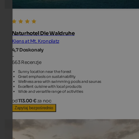
Naturhotel Die Waldruhe
Kiens at Mt. Kronplatz
4,7
Doskonały
-
663 Recenzje
Sunny location near the forest
Great emphasis on sustainability
Wellness area with swimming pools and saunas
Excellent cuisine with local products
Wide and versatile range of activities
od
113.00 €
za noc
Zapytaj bezpośrednio
TOP HOTEL