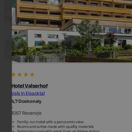
Hotel Valserhof
Vals in Eisacktal
4,7
Doskonały
-
1067 Recenzje
Family-run hotel with a panoramic view
Rooms and suites made with quality materials
Swimming pool with water from an Alpine spring