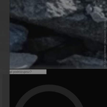
© IDM Südtirol-Alto Adige/Harald Wisthaler - https://www.idm-suedtirol.com/