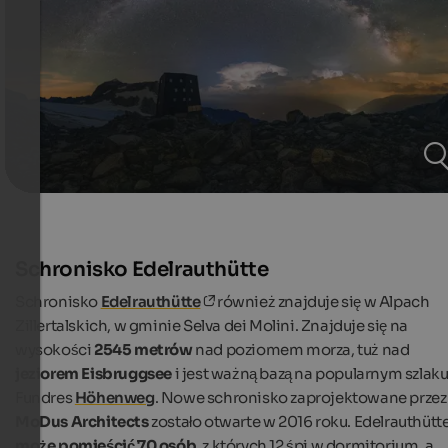
Schronisko Edelrauthütte
Schronisko
Edelrauthütte
również znajduje się w Alpach
Zillertalskich, w gminie Selva dei Molini. Znajduje się na
wysokości
2545 metrów
nad poziomem morza, tuż nad
jeziorem Eisbruggsee
i jest ważną bazą na popularnym szlak
Fundres
Höhenweg
. Nowe schronisko zaprojektowane przez
MoDus Architects
zostało otwarte w 2016 roku. Edelrauthütt
może pomieścić 70 osób
, z których 12 śpi w dormitorium, a