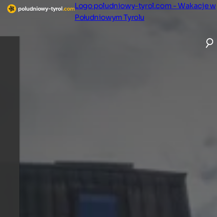
Logo poludniowy-tyrol.com - Wakacje w
Południowym Tyrolu