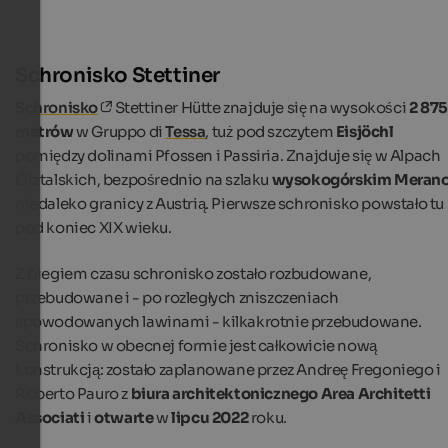
Schronisko Stettiner
Schronisko
Stettiner Hütte znajduje się na wysokości
2 875
metrów
w Gruppo di
Tessa
, tuż pod szczytem
Eisjöchl
pomiędzy dolinami Pfossen i Passiria. Znajduje się w Alpach
Ötztalskich, bezpośrednio na szlaku
wysokogórskim Meran
niedaleko granicy z Austrią. Pierwsze schronisko powstało tu
pod koniec XIX wieku.
Z biegiem czasu schronisko zostało rozbudowane,
przebudowane i - po rozległych zniszczeniach
spowodowanych lawinami - kilkakrotnie przebudowane.
Schronisko w obecnej formie jest całkowicie nową
konstrukcją: zostało zaplanowane przez Andreę Fregoniego i
Roberto Pauro z
biura architektonicznego Area Architetti
Associati
i
otwarte
w
lipcu 2022
roku.