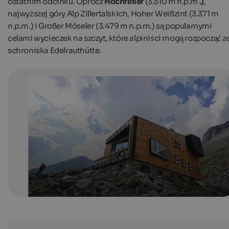
ostatnim odcinku. Oprócz
Hochfeiler
(3.510 m n.p.m
.)
,
najwyższej góry Alp Zillertalskich, Hoher Weißzint (3.371 m
n.p.m.) i Großer Möseler (3.479 m n.p.m.) są popularnymi
celami wycieczek na szczyt, które alpiniści mogą rozpocząć z
schroniska Edelrauthütte.
Edelrauthütte
Edelrauthütte in the Zillertal Alps in the Ahrntal Valley.
Valle Aurina