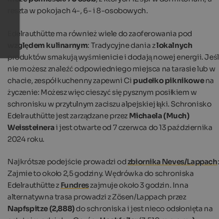
reszta w pokojach 4-, 6- i 8-osobowych.
Edelrauthütte ma również wiele do zaoferowania pod
względem kulinarnym
: Tradycyjne dania z
lokalnych
produktów smakują wyśmienicie i dodają nowej energii. Jeśl
nie możesz znaleźć odpowiedniego miejsca na tarasie lub w
chacie, zespół kuchenny zapewni Ci
pudełko piknikowe
na
życzenie: Możesz więc cieszyć się pysznym posiłkiem w
schronisku w przytulnym zaciszu alpejskiej łąki. Schronisko
Edelrauthütte jest zarządzane przez
Michaela (Much)
Weissteinera
i jest otwarte od 7 czerwca do 13 października
2024 roku.
Najkrótsze podejście prowadzi od
zbiornika Neves/Lappach
Zajmie to około 2,5 godziny. Wędrówka do schroniska
Edelrauthütte z
Fundres
zajmuje około 3 godzin. Inna
alternatywna trasa prowadzi z Zösen/Lappach przez
Napfspitze (2,888)
do schroniska i jest nieco odsłonięta na