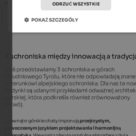
Blog
3 chaty między innowacją a tradycją
ODRZUĆ WSZYSTKIE
POKAŻ SZCZEGÓŁY
Czas czytania ok.
8
minuty
02. maja 20
3 schroniska między innowacją a tradycj
Dziś przedstawiamy 3 schroniska w górach
Południowego Tyrolu, które nie odpowiadają znan
wizerunkowi alpejskiego schroniska. Dla nas te no
budynki są udanymi przykładami odważnej architek
górskiej, która podkreśla również zrównoważony
rozwój.
Z zewnątrz górskie chaty imponują
przejrzystym,
nowoczesnym językiem projektowania i harmonijną
kolorystyką
. Wewnątrz oferują przytulną atmosferę z dużą