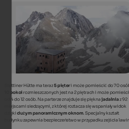
Stettiner Hütte
Stettiner Hütte, the refuge blends harmoniously into th
landscape.
Stettiner Hütte
Stettiner Hütte ma teraz
5 pięter
i może pomieścić do 70 osó
10 pokoi
rozmieszczonych jest na 2 piętrach i może pomieśc
od 4 do 12 osób. Na parterze znajduje się piękna
jadalnia
z 92
miejscami siedzącymi, z której roztacza się wspaniały widok
dzięki
dużym panoramicznym oknom
. Specjalny kształt
budynku zapewnia bezpieczeństwo w przypadku zejścia lawin