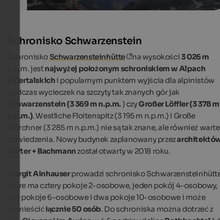
Schronisko Schwarzenstein
Schronisko
Schwarzensteinhütte
na wysokości
3 026 m
n.p.m. jest
najwyżej położonym schroniskiem w Alpach
Zillertalskich
i popularnym punktem wyjścia dla alpinistów
podczas wycieczek na szczyty tak znanych gór jak
Schwarzenstein (3 369 m n.p.m.
) czy
Großer Löffler (3 378 m
n.p.m.)
. Westliche Floitenspitz (3 195 m n.p.m.) i Große
Mörchner (3 285 m n.p.m.) nie są tak znane, ale również warte
odwiedzenia. Nowy budynek zaplanowany przez
architektó
Stifter + Bachmann
został otwarty w 2018 roku.
Margit Ainhauser
prowadzi schronisko Schwarzensteinhütte
które ma cztery pokoje 2-osobowe, jeden pokój 4-osobowy,
trzy pokoje 6-osobowe i dwa pokoje 10-osobowe i może
pomieścić
łącznie 50 osób
. Do schroniska można dotrzeć z