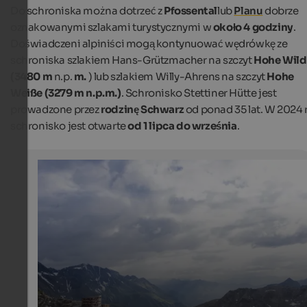
Do schroniska można dotrzeć z
Pfossental
lub
Planu
dobrze
oznakowanymi szlakami turystycznymi w
około 4 godziny
.
Doświadczeni alpiniści mogą kontynuować wędrówkę ze
schroniska szlakiem Hans-Grützmacher na szczyt
Hohe
Wild
(3480 m
n.p.
m.
) lub szlakiem Willy-Ahrens na szczyt
Hohe
Weiße (3279 m n.p.m.)
. Schronisko Stettiner Hütte jest
prowadzone przez
rodzinę Schwarz
od ponad 35 lat. W 2024 r
schronisko jest otwarte
od 1 lipca do września
.
Stettiner Hut
View of the Stettiner Hut and the beautiful views surro
it.
Stettiner Hütte