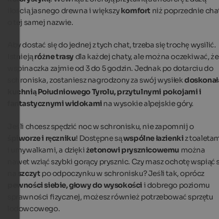
ilością jasnego drewna i większy
komfort
niż poprzednie cha
o tej samej nazwie.
Aby dostać się do jednej z tych chat, trzeba się trochę wysilić.
Istnieją
różne trasy
dla każdej chaty, ale można oczekiwać, że
wspinaczka zajmie od 3 do 5 godzin. Jednak po dotarciu do
schroniska, zostaniesz nagrodzony za swój wysiłek
doskonał
kuchnią Południowego Tyrolu, przytulnymi pokojami i
fantastycznymi widokami
na wysokie alpejskie góry.
Jeśli chcesz spędzić noc w schronisku, nie zapomnij o
śpiworze i ręczniku
! Dostępne są
wspólne łazienki
z toaleta
i umywalkami, a dzięki
żetonowi prysznicowemu
można
nawet wziąć szybki gorący prysznic. Czy masz ochotę wspiąć s
na
szczyt
po odpoczynku w schronisku? Jeśli tak, oprócz
pewności siebie, głowy do wysokości
i dobrego poziomu
sprawności fizycznej, możesz również potrzebować sprzętu
lodowcowego.