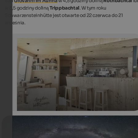
San
Giovanni im Aurina
w 4,5 godziny doliną
Rothbachtal
lu
w 5,5 godziny doliną
Trippbachtal
. W tym roku
Schwarzensteinhütte jest otwarte od 22 czerwca do 21
września.
Schwarzensteinhütte
The light wood bar and dining room of the
Schwarzensteinhütte.
Margit Ainhauser