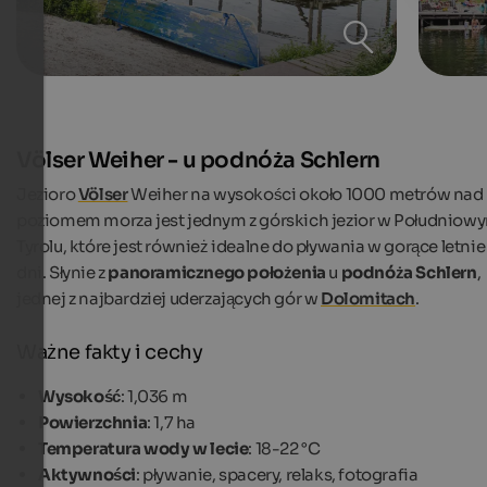
Völser Weiher - u podnóża Schlern
Jezioro
Völser
Weiher na wysokości około 1000 metrów nad
poziomem morza jest jednym z górskich jezior w Południow
Tyrolu, które jest również idealne do pływania w gorące letnie
dni. Słynie z
panoramicznego położenia
u
podnóża Schlern
,
jednej z najbardziej uderzających gór w
Dolomitach
.
Ważne fakty i cechy
Wysokość
: 1,036 m
Powierzchnia
: 1,7 ha
Temperatura wody w lecie
: 18-22 °C
Aktywności
: pływanie, spacery, relaks, fotografia