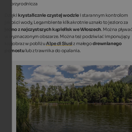
przyrodnicza
Dzięki
krystalicznie czystej wodzie
i starannym kontrolom
jakości wody, Legambiente kilkakrotnie uznało to jezioro za
jedno z najczystszych kąpielisk we Włoszech
. Można pływa
w wyznaczonym obszarze. Można też podziwiać imponujący
krajobraz w pobliżu
Alpe di Siusi
z małego
drewnianego
pomostu
lub z trawnika do opalania.
Lake Völs am Schlern
The picturesque swimming lake in Völs am Schlern is a
perfect for cosy tours with rawboats.
Internet Consulting - Fabian Auer