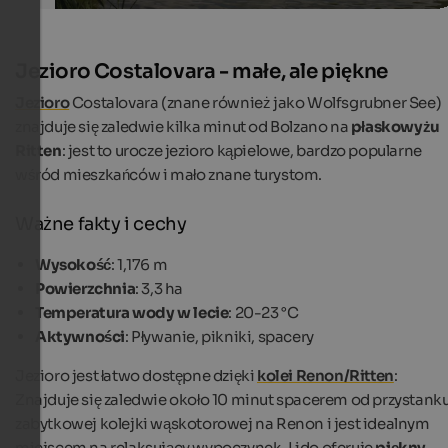
Jezioro Costalovara - małe, ale piękne
Jezioro
Costalovara (znane również jako Wolfsgrubner See)
znajduje się zaledwie kilka minut od Bolzano na
płaskowyżu
Ritten
: jest to urocze jezioro kąpielowe, bardzo popularne
wśród mieszkańców i mało znane turystom.
Ważne fakty i cechy
Wysokość
: 1,176 m
Powierzchnia
: 3,3 ha
Temperatura wody w lecie
: 20-23 °C
Aktywności
: Pływanie, pikniki, spacery
Jezioro jest łatwo dostępne dzięki
kolei Renon/Ritten
:
Znajduje się zaledwie około 10 minut spacerem od przystank
zabytkowej kolejki wąskotorowej na Renon i jest idealnym
miejscem na relaksujący wypoczynek. Lido oferuje
piękny