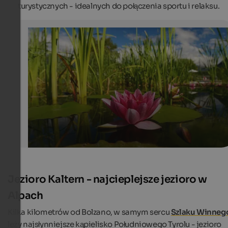
turystycznych - idealnych do połączenia sportu i relaksu.
Water lily at the natural bathing pond Gargazon
The numerous water plants int he natural pond clean th
and make sure that chlorine is not needed int he natural
Naturbad Gargazon - Georg Mayr
Jezioro Kaltern - najcieplejsze jezioro w
Alpach
Kilka kilometrów od Bolzano, w samym sercu
Szlaku Winneg
leży najsłynniejsze kąpielisko Południowego Tyrolu - jezioro