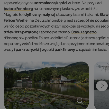
zapewniających
urozmaiconą kąpiel
w lecie. Na przykład
jezioro Fennberg
na słonecznym płaskowyżu w pobliżu
Magreid to
idylliczny mały raj
otoczony lasami i łąkami.
Staw
Felixer
Weiher na Deutschnonsberg jest szczególnie popular
wśród osób poszukujących ciszy i spokoju ze względu na jego
dziewiczą przyrodę
i spokojne piękno.
Staw Laghetto
d'Issengo w pobliżu Falzes w dolinie Pusteria jest szczególnie
popularny wśród rodzin ze względu na przyjemne temperatur
wody i
park rozrywki | wysoki park linowy
w sąsiednim lesie.