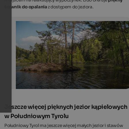
trawnik do opalania
z dostępem do jeziora.
Lake Wolfsgruben on Ritten
In summer, the picturesque lake on Ritten attracts man
sunbathers and swimmers.
Tourismusverein Ritten - Achim Meurer
Jeszcze więcej pięknych jezior kąpielowych
w Południowym Tyrolu
Południowy Tyrol ma jeszcze więcej małych jezior i stawów