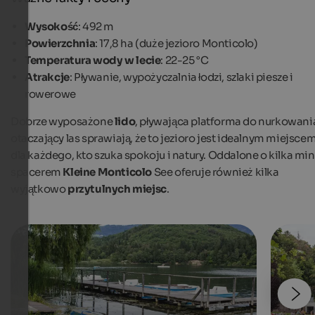
Wysokość
: 492 m
Powierzchnia
: 17,8 ha (duże jezioro Monticolo)
Temperatura wody w lecie
: 22-25 °C
Atrakcje
: Pływanie, wypożyczalnia łodzi, szlaki piesze i
rowerowe
Dobrze wyposażone
lido
, pływająca platforma do nurkowania
otaczający las sprawiają, że to jezioro jest idealnym miejsce
dla każdego, kto szuka spokoju i natury. Oddalone o kilka min
spacerem
Kleine Monticolo
See oferuje również kilka
wyjątkowo
przytulnych miejsc
.