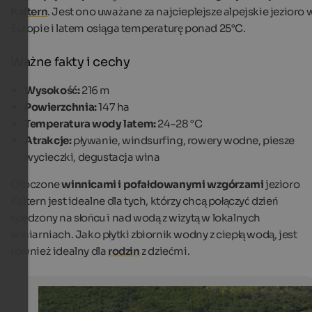
Kaltern
. Jest ono uważane za najcieplejsze alpejskie jezioro 
Europie i latem osiąga temperaturę ponad 25°C.
Ważne fakty i cechy
Wysokość:
216 m
Powierzchnia:
147 ha
Temperatura wody latem:
24-28 °C
Atrakcje:
pływanie, windsurfing, rowery wodne, piesze
wycieczki, degustacja wina
Otoczone
winnicami i pofałdowanymi wzgórzami
jezioro
Kaltern jest idealne dla tych, którzy chcą połączyć dzień
spędzony na słońcu i nad wodą z wizytą w lokalnych
winiarniach. Jako płytki zbiornik wodny z ciepłą wodą, jest
również idealny dla
rodzin
z dziećmi.
Lake Kaltern
Lake Kaltern is embedded in the typical South Tyrolean