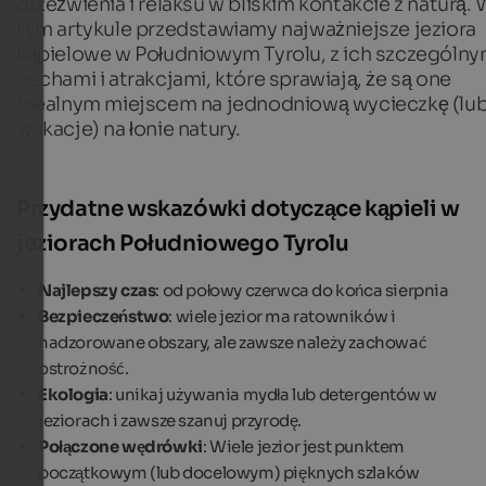
orzeźwienia i relaksu w bliskim kontakcie z naturą.
tym artykule przedstawiamy najważniejsze jeziora
kąpielowe w Południowym Tyrolu, z ich szczególny
cechami i atrakcjami, które sprawiają, że są one
idealnym miejscem na jednodniową wycieczkę (lu
wakacje) na łonie natury.
Przydatne wskazówki dotyczące kąpieli w
jeziorach Południowego Tyrolu
Najlepszy czas
: od połowy czerwca do końca sierpnia
Bezpieczeństwo
: wiele jezior ma ratowników i
nadzorowane obszary, ale zawsze należy zachować
ostrożność.
Ekologia
: unikaj używania mydła lub detergentów w
jeziorach i zawsze szanuj przyrodę.
Połączone wędrówki
: Wiele jezior jest punktem
początkowym (lub docelowym) pięknych szlaków