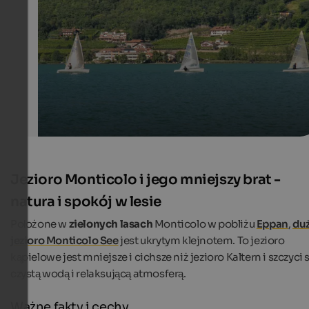
vineyards.
Thomas Bruttel / Fotolia.com
Jezioro Monticolo i jego mniejszy brat -
natura i spokój w lesie
Położone w
zielonych lasach
Monticolo w pobliżu
Eppan
,
du
jezioro Monticolo See
jest ukrytym klejnotem. To jezioro
kąpielowe jest mniejsze i cichsze niż jezioro Kaltern i szczyci s
czystą wodą i relaksującą atmosferą.
Ważne fakty i cechy