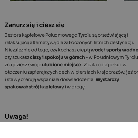
Zanurz się i ciesz się
Jeziora kąpielowe Południowego Tyrolu są orzeźwiającą i
relaksującą alternatywą dla zatłoczonych letnich destynacji.
Niezależnie od tego, czy kochasz ciepłą
wodę i sporty wodn
czy szukasz
ciszy i spokoju w górach
- w Południowym Tyrolu
znajdziesz swoje
ulubione miejsce
. Z dala od zgiełku i w
otoczeniu zapierających dech w piersiach krajobrazów, jezio
i stawy oferują wspaniałe doświadczenia.
Wystarczy
spakować strój kąpielowy
i w drogę!
Uwaga!
Nie wszystkie jeziora w Południowym Tyrolu nadają się do
pływania
, w niektórych pływanie jest zabronione
ze względ