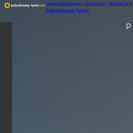
Logo poludniowy-tyrol.com - Wakacje w
Południowym Tyrolu