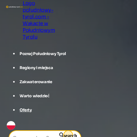
Logo
poludniowy-
tyrol.com -
Wakacje w
Południowym
Tyrolu
Poznaj Południowy Tyrol
Regiony i miejsca
Zakwaterowanie
Warto wiedzieć
Oferty
search