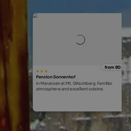
© Pixelio.de - RainerSturm - www.pixelio.de
from 80 €
Pension Sonnenhof
In Meransen at Mt. Gitschberg. Familiar
atmosphere and excellent cuisine.