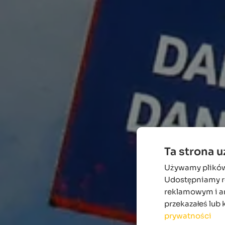
Ta strona 
Używamy plików c
Udostępniamy ró
reklamowym i an
przekazałeś lub 
prywatności