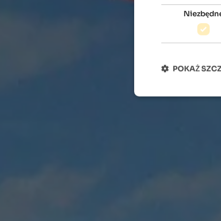
Niezbędn
POKAŻ SZC