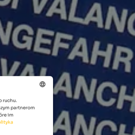
o ruchu.
ENGLISH
aszym partnerom
POLISH
óre im
lityka