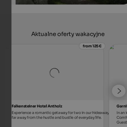
Aktualne oferty wakacyjne
from 125 €
Falkensteiner Hotel Antholz
Garni
Experience a romantic getaway for two in our hideaway,
In an 
far away from the hustle and bustle of everyday life.
Comfo
Guest