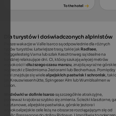
To the hotel
Dla turystów i doświadczonych alpinistów
Piesze wakacje w Valle Isarco są odpowiednie dla różnych
typów turystów. Łatwiejsze trasy, takie jak
Radlsee
,
Törggelesteig Varna lub szlak Keschtnweg są idealne na
bardziej relaksujące dni. Ci, którzy szukają więcej metrów
wysokości i
dłuższego czasu marszu
, znajdą wyraźne górski
wycieczki z Siedmioma Jeziorami lub Becherhaus. Pomiędzy
nimi znajduje się wiele
alpejskich pastwisk i schronisk
, taki
jak Kreuzwiesenhütte, Spingeser Alm lub Wumblsalmen w
Luson.
Wędrówki w dolinie Isarco
są szczególnie atrakcyjne,
ponieważ krajobraz szybko się zmienia. Ścieżki klasztorne, g
kasztanowe, alpejskie pastwiska, górskie jeziora i
wysokoalpejskie cele leżą na obszarze rozciągającym się od
okolic Bressanone do doliny Ridnaun. Umożliwia to połączen