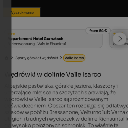
Wyszukiwanie
from 54 €
s
Appartement Hotel Gurnatsch
Wirtsha
Ferienwohnung | Vals in Eisacktal
Summer e
Sporty górskie i wędrówki
Valle Isarco
Wędrówki w dolinie Valle Isarco
Alpejskie pastwiska, górskie jeziora, klasztory i
uderzające miejsca na szczytach sprawiają, że
wędrówki w Valle Isarco są zróżnicowanym
doświadczeniem. Obszar ten rozciąga się od łatwy
szlaków w pobliżu Bressanone, Velturno lub Varna 
długich i trudnych wycieczek w dolinie Ridnauntal 
do wysoko położonych schronisk. To właśnie ta