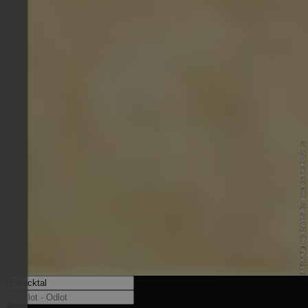
© IDM Südtirol-Alto Adige / Harald Wisthaler - www.idm-suedtirol.com