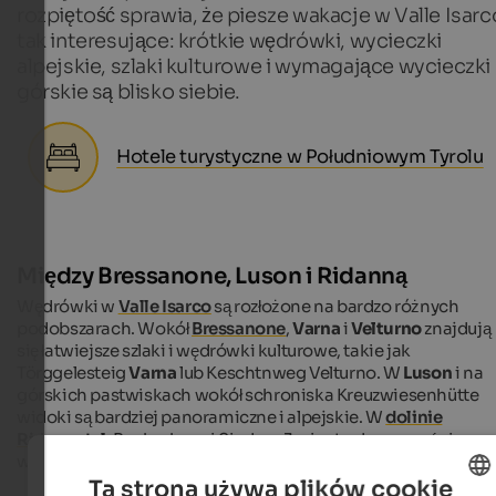
rozpiętość sprawia, że piesze wakacje w Valle Isarc
tak interesujące: krótkie wędrówki, wycieczki
alpejskie, szlaki kulturowe i wymagające wycieczki
górskie są blisko siebie.
Hotele turystyczne w Południowym Tyrolu
Między Bressanone, Luson i Ridanną
Wędrówki w
Valle Isarco
są rozłożone na bardzo różnych
podobszarach. Wokół
Bressanone
,
Varna
i
Velturno
znajdują
się łatwiejsze szlaki i wędrówki kulturowe, takie jak
Törggelesteig
Varna
lub Keschtnweg Velturno. W
Luson
i na
górskich pastwiskach wokół schroniska Kreuzwiesenhütte
widoki są bardziej panoramiczne i alpejskie. W
dolinie
Ridnauntal
, Becherhaus i Siedem Jezior to dwa wyraźnie
wymagające cele podróży.
Ta strona używa plików cookie