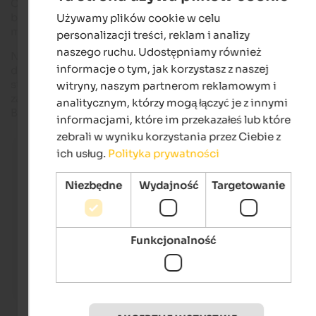
Cime di Lavaredo, Alta Badia i Valli di Tures eurina
regularne s
busy dowożą miłośników sportów zimowych z hotelu lub
Używamy plików cookie w celu
ENGLISH
mieszkania do odpowiedniej stacji w dolinie.
personalizacji treści, reklam i analizy
POLISH
naszego ruchu. Udostępniamy również
Na przykład z Plan de Corones/Kronplatz można również
informacje o tym, jak korzystasz z naszej
dołączyć do popularnej
karuzeli narci
arskiej
Sellaronda
: ze
stacji w dolinie Piculin po stronie Vigilio usługa transferu
witryny, naszym partnerom reklamowym i
zabiera narciarzy co 20 minut do wyciągów Sompunt w Alta
analitycznym, którzy mogą łączyć je z innymi
Badia, skąd można dotrzeć do Corvara i Sellaronda.
informacjami, które im przekazałeś lub które
zebrali w wyniku korzystania przez Ciebie z
Ski bus in South Tyrol
ich usług.
Polityka prywatności
Easy access by bus to South Tyrol’s best ski resorts
Niezbędne
Wydajność
Targetowanie
IDM Südtirol-Alto Adige / Manuel Kottersteger
Funkcjonalność