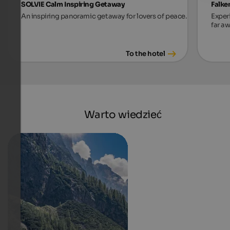
SOLVIE Calm Inspiring Getaway
Falke
An inspiring panoramic getaway for lovers of peace.
Exper
far aw
To the hotel
Warto wiedzieć