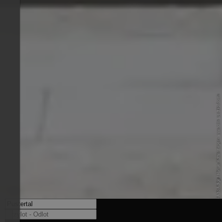
© IDM Südtirol-Alto Adige / Manuel Kottersteger - www.idm-suedtirol.com