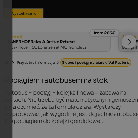
Wyszukiwanie
from 205 €
s
LANERHOF Relax & Active Retreat
WINKLER
Spa-Hotel | St. Lorenzen at Mt. Kronplatz
Design h
Przydatne informacje
Skibus i pociąg narciarski Val Pusteria
Pociągiem i autobusem na stok
Autobus + pociąg + kolejka linowa = zabawa na
nartach. Nie trzeba być matematycznym geniusze
by zrozumieć, że ta formuła działa. Wystarczy
wypróbować, jak wygodnie jest dojechać autobu
lub pociągiem do kolejki gondolowej.