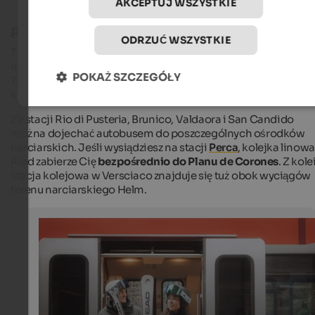
AKCEPTUJ WSZYSTKIE
Podróż pociągiem na narty
ODRZUĆ WSZYSTKIE
Transport publiczny -
pociąg i autobus
- zapewnia połączeni
między ośrodkami narciarskimi na wschodzie Południowego
POKAŻ SZCZEGÓŁY
Tyrolu. Na szczególną uwagę zasługuje tutaj
pociąg narciarski
kolej Val Pusteria, która kursuje między Fortezza i San Candid
Ze stacji Rio di Pusteria, Brunico, Valdaora i San Candido
można dojechać autobusem do poszczególnych ośrodków
narciarskich. Jeśli wysiądziesz na stacji
Perca
, kolejka linowa
Ried zabierze Cię
bezpośrednio do Planu de Corones
. Z kole
stacja kolejowa w Versciaco znajduje się tuż obok wyciągów
terenu narciarskiego Helm.
Take the ski train to the slopes
In Pustertal, ski enthusiasts can easily reach the ski lifts
Kronplatz and 3 Zinnen Dolomiten ski areas by train.
IDM Südtirol-Alto Adige/Manuel Kottersteger