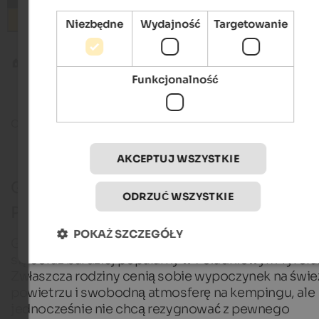
Wyszukiwanie
Niezbędne
Wydajność
Targetowanie
Blog
Glamping: 3 rekomendacje dla Południowego Tyrolu
Funkcjonalność
Czas czytania ok.
10
minuty
25. października 2
AKCEPTUJ WSZYSTKIE
Glamping: 3 rekomendacje dla
ODRZUĆ WSZYSTKIE
Południowego Tyrolu
POKAŻ SZCZEGÓŁY
Glamping oznacza "kemping w stylu glamour" i sta
się coraz bardziej popularny w Południowym Tyrolu
Zwłaszcza rodziny cenią sobie wypoczynek na świ
powietrzu i swobodną atmosferę na kempingu, ale
jednocześnie nie chcą rezygnować z pewnego