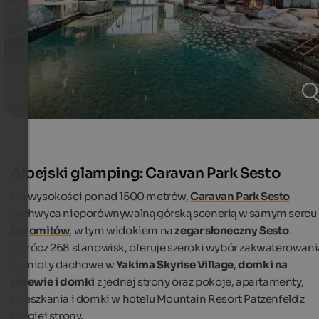
Alpejski glamping: Caravan Park Sesto
Na wysokości ponad 1500 metrów,
Caravan Park Sesto
zachwyca nieporównywalną górską scenerią w samym sercu
Dolomitów
, w tym widokiem na
zegar słoneczny Sesto
.
Oprócz 268 stanowisk, oferuje szeroki wybór zakwaterowani
namioty dachowe w
Yakima Skyrise Village
,
domki na
drzewie i domki
z jednej strony oraz pokoje, apartamenty,
mieszkania i domki w hotelu Mountain Resort Patzenfeld z
drugiej strony.