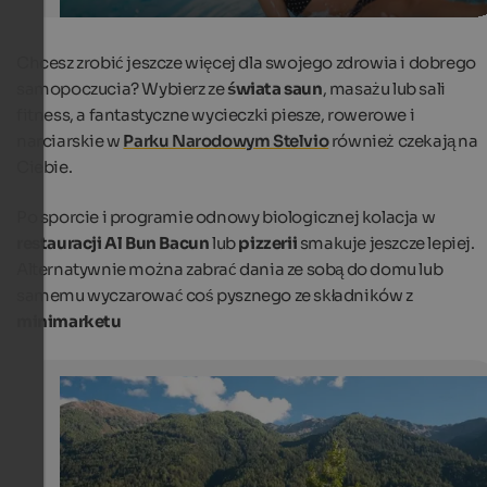
Chcesz zrobić jeszcze więcej dla swojego zdrowia i dobrego
samopoczucia? Wybierz ze
świata saun
, masażu lub sali
fitness, a fantastyczne wycieczki piesze, rowerowe i
narciarskie w
Parku Narodowym Stelvio
również czekają na
Ciebie.
Po sporcie i programie odnowy biologicznej kolacja w
restauracji Al Bun Bacun
lub
pizzerii
smakuje jeszcze lepiej.
Alternatywnie można zabrać dania ze sobą do domu lub
samemu wyczarować coś pysznego ze składników z
minimarketu
Glamping: 3 recommendations for South Tyrol
The Camping Residence Sägemühle is surrounded by t
alpine mountains of the Vinschgau.