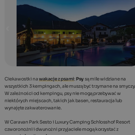
The outdoor pool at Luxury Camping Schlosshof Resort
from spring to autumn.
Luxury Camping Schlosshof Resort
Ciekawostki na
wakacje z psami
:
Psy
są mile widziane na
wszystkich 3 kempingach, ale muszą być trzymane na smyczy
W zależności od kempingu, psy nie mogą przebywać w
niektórych miejscach, takich jak basen, restauracja lub
wynajęte zakwaterowanie.
W Caravan Park Sesto i Luxury Camping Schlosshof Resort
czworonożni i dwunożni przyjaciele mogą korzystać z