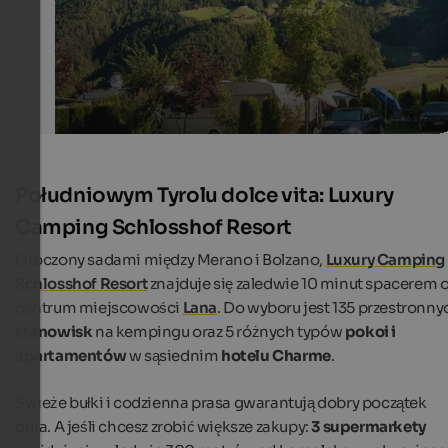
Camping Residence Sägemühle
Południowym Tyrolu dolce vita: Luxury
Camping Schlosshof Resort
Otoczony sadami między Merano i Bolzano,
Luxury Camping
Schlosshof Resort
znajduje się zaledwie 10 minut spacerem 
centrum miejscowości
Lana
. Do wyboru jest 135 przestronny
stanowisk
na kempingu oraz 5 różnych typów
pokoi i
apartamentów
w sąsiednim
hotelu Charme
.
Świeże bułki i codzienna prasa gwarantują dobry początek
dnia. A jeśli chcesz zrobić większe zakupy:
3 supermarkety