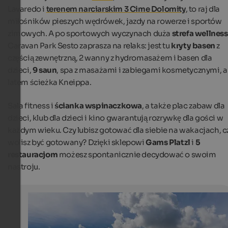
Lavaredo i
terenem narciarskim 3 Cime Dolomity
, to raj dla
miłośników pieszych wędrówek, jazdy na rowerze i sportów
zimowych. A po sportowych wyczynach duża
strefa wellness
Caravan Park Sesto zaprasza na relaks: jest tu
kryty basen
z
częścią zewnętrzną, 2 wanny z hydromasażem i basen dla
dzieci,
9 saun
, spa z masażami i zabiegami kosmetycznymi, a
latem ścieżka Kneippa.
Sala fitness i
ścianka wspinaczkowa
, a także plac zabaw dla
dzieci, klub dla dzieci i kino gwarantują rozrywkę dla gości w
każdym wieku. Czy lubisz gotować dla siebie na wakacjach, c
wolisz być gotowany? Dzięki sklepowi
Gams Platzl
i
5
restauracjom
możesz spontanicznie decydować o swoim
nastroju.
Glamping: 3 recommendations for South Tyrol
The Caravan Park Sexten impresses with its dreamlike
Dolomite panorama.