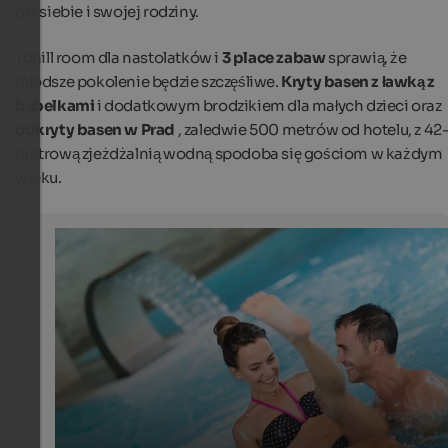
dla siebie i swojej rodziny.
1 chill room dla nastolatków i
3 place zabaw
sprawią, że
młodsze pokolenie będzie szczęśliwe.
Kryty basen z ławką z
bąbelkami
i dodatkowym brodzikiem dla małych dzieci oraz
odkryty basen w Prad
, zaledwie 500 metrów od hotelu, z 42
metrową zjeżdżalnią wodną spodoba się gościom w każdym
wieku.
Glamping: 3 recommendations for South Tyrol
The panoramic indoor swimming pool at Camping Re
Sägemühle offers a waterfall and more.
Camping Residence Sägemühle