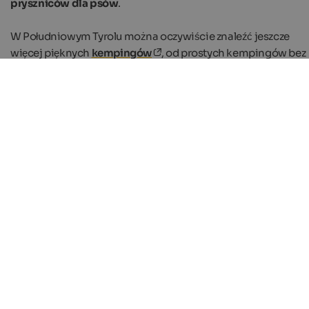
pryszniców dla psów
.
W Południowym Tyrolu można oczywiście znaleźć jeszcze
więcej pięknych
kempingów
, od prostych kempingów bez
dodatków dla miłośników przyrody po luksusowe parki
kempingowe.
Glamping: 3 recommendations for South Tyrol
Dogs are also welcome.
pixabay