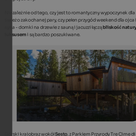
Niezależnie od tego, czy jest to romantyczny wypoczynek dla
świeżo zakochanej pary, czy pełen przygód weekend dla ojca 
syna - domki na drzewie z sauną i jacuzzi łączą
bliskość natury
luksusem
i są bardzo poszukiwane.
Glamping: 3 consigli dall’Alto Adige
The tree houses in the Caravan Park Sexten guarantee a
holiday feeling.
Caravan Park Sexten
Górski krajobraz wokół
Sesto
, z Parkiem Przyrody Tre Cime di