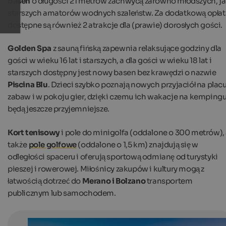
basen
o długości 21 metrów zachwycą zarówno młodszych, ja
starszych amatorów wodnych szaleństw. Za dodatkową opłat
dostępne są również 2 atrakcje dla (prawie) dorosłych gości.
Golden Spa
z sauną fińską zapewnia relaksujące godziny dla
gości w wieku 16 lat i starszych, a dla gości w wieku 18 lat i
starszych dostępny jest nowy basen bez krawędzi o nazwie
Piscina Blu
. Dzieci szybko poznają nowych przyjaciół na plac
zabaw i w pokoju gier, dzięki czemu ich wakacje na kemping
będą jeszcze przyjemniejsze.
Kort tenisowy
i pole do minigolfa (oddalone o 300 metrów),
także
pole golfowe
(oddalone o 1,5 km) znajdują się w
odległości spaceru i oferują sportową odmianę od turystyki
pieszej i rowerowej. Miłośnicy zakupów i kultury mogą z
łatwością dotrzeć do
Merano i Bolzano
transportem
publicznym lub samochodem.
Glamping: 3 recommendations for South Tyrol