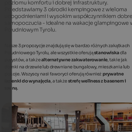
poziomu komfortu i dobrej infrastruktury.
Przedstawiamy 3 ośrodki kempingowe z wieloma
udogodnieniami i wysokim współczynnikiem dobr
samopoczucia - idealne na wakacje glampingowe 
Południowym Tyrolu.
Nasze 3 propozycje znajdują się w bardzo różnych zakątkach
Południowego Tyrolu, ale wszystkie oferują
stanowiska
dla
purystów, a także
alternatywne zakwaterowanie
, takie jak
domki na drzewie lub drewniane bungalowy, mieszkania lub
pokoje. Wszyscy nasi faworyci oferują również
prywatne
łazienki do wynajęcia
, a także
strefę wellness z basenem i
sauną
.