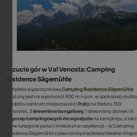
Caravan Park Sexten
Uczucie gór w Val Venosta: Camping
Residence Sägemühle
Kompleks wypoczynkowy
Camping Residence Sägemühle
położony jest na wysokości 900 m n.p.m. w spokojnej okolicy
w pobliżu centrum miejscowości
Prato
na Stelvio. 150
stanowisk, 3
drewniane bungalowy
, 1 drewniany domek i 6
przyczep kempingowych do wynajęcia
na kempingu, a tak
różne kategorie pokoi i mieszkań w rezydencji - w Camping
Residence Sägemühle z pewnością znajdziesz idealne miejs