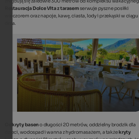
znajdują się zaledwie 300 metrów od kompleksu wakacyjneg
Restauracja Dolce Vita z tarasem
serwuje pyszne posiłki
wieczorem oraz napoje, kawę, ciasta, lody i przekąski w ciągu
dnia.
Glamping: 3 recommendations for South Tyrol
The terrace of the Dolce Vita restaurant at Luxury Camp
Schlosshof Resort is a popular meeting place from mor
night.
Luxury Camping Schlosshof Resort
Odkryty basen
o długości 20 metrów, oddzielny brodzik dla
dzieci, wodospad i wanna z hydromasażem, a także
kryty