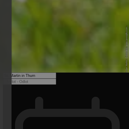
© TG San Vigilio-San Martin - Dolomites - www.sanvigilio.com