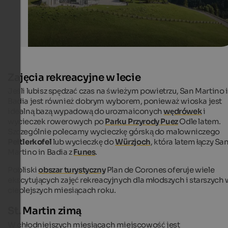
Zajęcia rekreacyjne w lecie
Jeśli lubisz spędzać czas na świeżym powietrzu, San Martino 
Badia jest również dobrym wyborem, ponieważ wioska jest
idealną bazą wypadową do urozmaiconych
wędrówek
i
wycieczek rowerowych po
Parku Przyrody Puez
Odle latem.
Szczególnie polecamy wycieczkę górską do malowniczego
Peitlerkofel
lub wycieczkę do
Würzjoch
, która latem łączy Sa
Martino in Badia z
Funes
.
Pobliski
obszar turystyczny
Plan de Corones oferuje wiele
ekscytujących zajęć rekreacyjnych dla młodszych i starszych 
cieplejszych miesiącach roku.
St. Martin zimą
W chłodniejszych miesiącach miejscowość jest