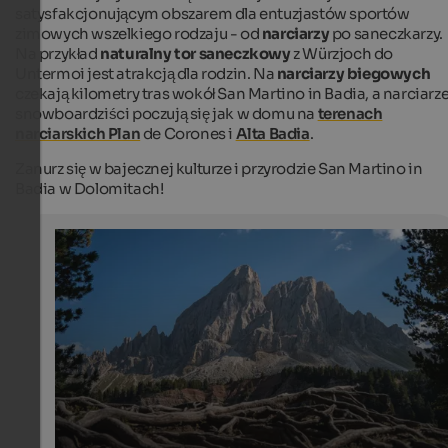
satysfakcjonującym obszarem dla entuzjastów sportów
zimowych wszelkiego rodzaju - od
narciarzy
po saneczkarzy.
Na przykład
naturalny tor saneczkowy
z Würzjoch do
Untermoi jest atrakcją dla rodzin. Na
narciarzy biegowych
czekają kilometry tras wokół San Martino in Badia, a narciarze
snowboardziści poczują się jak w domu na
terenach
narciarskich Plan
de Corones i
Alta Badia
.
Zanurz się w bajecznej kulturze i przyrodzie San Martino in
Badia w Dolomitach!
Mt. Peitlerkofel
The striking peak is located in the Puez-Geisler Nature 
and, at 2,875 metres, is the highest mountain in the Peit
group.
Internet Consulting