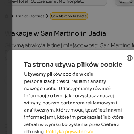
Spa-Hotel | St. Lorenzen at Mt. Kronplatz
Ideal fo
Plan de Corones
San Martino in Badia
Wakacje w San Martino in Badia
Główną atrakcją ładnej miejscowości San Martino i
Badia przy wjeździe do Alta Badia jest z pewnością
Muzeum Ladinów, które mieści się w zamku Ciastel 
Ta strona używa plików cookie
Tor.
Używamy plików cookie w celu
ENGLISH
Wszystkie miejsca w regionie
personalizacji treści, reklam i analizy
POLISH
naszego ruchu. Udostępniamy również
informacje o tym, jak korzystasz z naszej
Accommodations in St. Martin in Thurn
witryny, naszym partnerom reklamowym i
analitycznym, którzy mogą łączyć je z innymi
informacjami, które im przekazałeś lub które
zebrali w wyniku korzystania przez Ciebie z
San Martino in Badia leży na wysokości 1135 metrów nad
ich usług.
Polityka prywatności
poziomem morza w regionie Plan de
Corones
w Dolomitach.