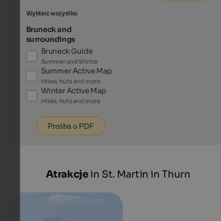
Wybierz wszystko
Bruneck and
surroundings
Bruneck Guide
Summer and Winter
Summer Active Map
Hikes, huts and more
Winter Active Map
Hikes, huts and more
Prośba o PDF
Atrakcje
in St. Martin in Thurn