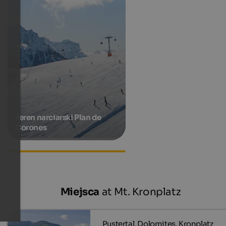
Teren narciarski Plan de
Corones
Accommodations in St.
Martin in Thurn
Miejsca
at Mt. Kronplatz