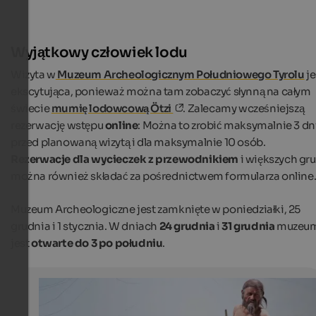
Wyjątkowy człowiek lodu
Wizyta w
Muzeum Archeologicznym Południowego Tyrolu
je
ekscytująca, ponieważ można tam zobaczyć słynną na całym
świecie
mumię lodowcową Ötzi
. Zalecamy wcześniejszą
rezerwację wstępu
online
: Można to zrobić maksymalnie 3 dn
przed planowaną wizytą i dla maksymalnie 10 osób.
Rezerwacje dla wycieczek z przewodnikiem
i większych gr
można również składać za pośrednictwem formularza online
Muzeum Archeologiczne jest zamknięte w poniedziałki, 25
grudnia i 1 stycznia. W dniach
24 grudnia
i
31 grudnia
muzeu
jest
otwarte do 3 po południu
.
5 South Tyrolean towns - 5 Christmas markets
Iceman Ötzi: the famous glacier mummy in the South T