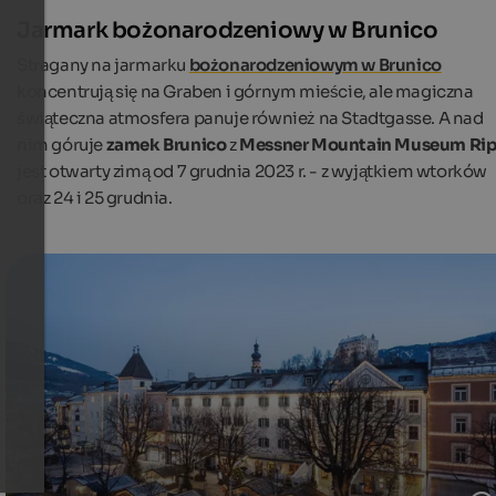
Jarmark bożonarodzeniowy w Brunico
Stragany na jarmarku
bożonarodzeniowym w Brunico
koncentrują się na Graben i górnym mieście, ale magiczna
świąteczna atmosfera panuje również na Stadtgasse. A nad
nim góruje
zamek Brunico
z
Messner Mountain Museum Ri
jest otwarty zimą od 7 grudnia 2023 r. - z wyjątkiem wtorków
oraz 24 i 25 grudnia.