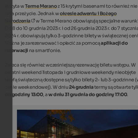
Wizyta w
Terme Merano
z 15 krytymi basenami to również nie
lada przeżycie. Jednak w
okresie adwentu i Bożego
Narodzenia
w Terme Merano obowiązują specjalne warunki
Od 8 do 10 grudnia 2023 r. i od 26 grudnia 2023 r. do 7 styczni
2024 r. obowiązują tylko 3-godzinne bilety w świątecznej ceni
Można je zarezerwować i opłacić za pomocą
aplikacji do
rezerwacji
na smartfonie.
Zaleca się również wcześniejszą rezerwację biletu wstępu. W
ostatni weekend listopada i grudniowe weekendy nieobjęte
taryfą świąteczną dostępne są tylko bilety 2- lub 3-godzinne 
cenie weekendowej). W dniu
24 grudnia
termy są otwarte tyl
do godziny 13:00
, a
w dniu 31 grudnia do godziny 17:00
.
Sauna
Finnish sauna at Meran Thermal Baths
Therme Meran - Christian Gufler