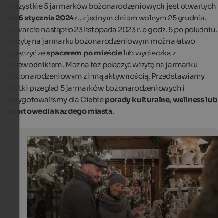
Wszystkie 5 jarmarków bożonarodzeniowych jest otwartych
do 6 stycznia 2024
r., z jednym dniem wolnym 25 grudnia.
Otwarcie nastąpiło 23 listopada 2023 r. o godz. 5 po południu.
Wizytę na jarmarku bożonarodzeniowym można łatwo
połączyć ze
spacerem po mieście
lub wycieczką z
przewodnikiem. Można też połączyć wizytę na jarmarku
bożonarodzeniowym z inną aktywnością. Przedstawiamy
krótki przegląd 5 jarmarków bożonarodzeniowych i
przygotowaliśmy dla Ciebie
porady kulturalne, wellness lub
sportowe
dla każdego miasta
.
5 South Tyrolean towns - 5 Christmas markets
You can get into the Christmas spirit at the Christmas 
in South Tyrol.
IDM Südtirol - Alto Adige/Alex Filz