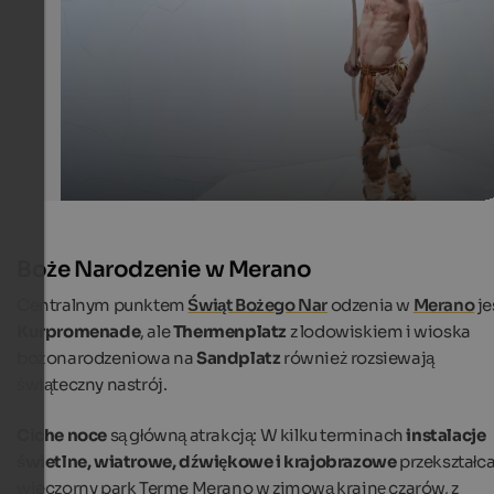
Museum of Archaeology in Bozen.
Südtiroler Archäologiemuseum/foto-dpi.com
Boże Narodzenie w Merano
Centralnym punktem
Świąt Bożego Nar
odzenia w
Merano
je
Kurpromenade
, ale
Thermenplatz
z lodowiskiem i wioska
bożonarodzeniowa na
Sandplatz
również rozsiewają
świąteczny nastrój.
Ciche noce
są główną atrakcją: W kilku terminach
instalacje
świetlne, wiatrowe, dźwiękowe i krajobrazowe
przekształca
wieczorny park Terme Merano w zimową krainę czarów, z