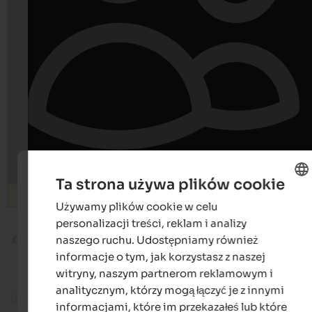
Ta strona używa plików cookie
Wyszukiwanie
Używamy plików cookie w celu
ENGLISH
personalizacji treści, reklam i analizy
POLISH
5 miast Południowego Tyrolu - 5 jarmarków
naszego ruchu. Udostępniamy również
Blog
bożonarodzeniowych
informacje o tym, jak korzystasz z naszej
witryny, naszym partnerom reklamowym i
analitycznym, którzy mogą łączyć je z innymi
Czas czytania ok.
11
minuty
21. listopada 2
informacjami, które im przekazałeś lub które