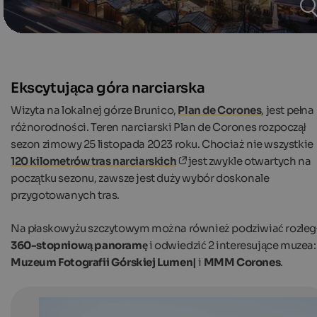
Ekscytująca góra narciarska
Wizyta na lokalnej górze Brunico,
Plan de Corones
, jest pełna
różnorodności. Teren narciarski Plan de Corones rozpoczął
sezon zimowy 25 listopada 2023 roku. Chociaż nie wszystkie
120 kilometrów tras narciarskich
jest zwykle otwartych na
początku sezonu, zawsze jest duży wybór doskonale
przygotowanych tras.
Na płaskowyżu szczytowym można również podziwiać rozleg
360-stopniową panoramę
i odwiedzić 2 interesujące muzea:
Muzeum Fotografii Górskiej Lumen|
i
MMM Corones
.
5 South Tyrolean towns - 5 Christmas markets