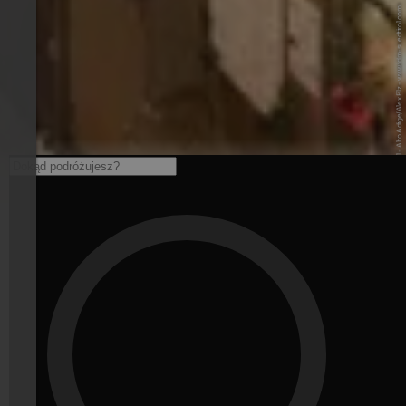
© IDM Südtirol - Alto Adige/Alex Filz - www.idm-suedtirol.com