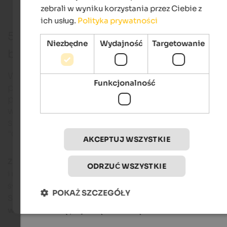
zebrali w wyniku korzystania przez Ciebie z
ich usług.
Polityka prywatności
5 miast Południowego Tyrolu - 5 jarmar
Niezbędne
Wydajność
Targetowanie
bożonarodzeniowych
W wielu miastach Południowego Tyrolu znajdują si
Funkcjonalność
piękne jarmarki bożonarodzeniowe. Dziś chcemy
przedstawić 5 dużych jarmarków bożonarodzenio
w Południowym Tyrolu, z których wszystkie odbyw
się w pięknych starych miastach i otrzymały certyfi
"Green Event".
AKCEPTUJ WSZYSTKIE
Zabytkowe alejki
i nastrojowe oświetlenie,
kulinarne specja
ODRZUĆ WSZYSTKIE
i ręcznie robione produkty - w ten sposób można poczuć
świąteczny nastrój i znaleźć
piękne świąteczne prezenty
.
POKAŻ SZCZEGÓŁY
Spaceruj po placach i przeglądaj stragany, rozgrzej się
grzan
winem
i ciesz się przytulną atmosferą.