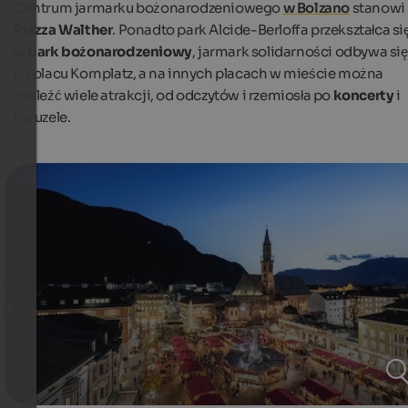
Centrum jarmarku bożonarodzeniowego
w Bolzano
stanowi
Piazza Walther
. Ponadto park Alcide-Berloffa przekształca si
w
park bożonarodzeniowy
, jarmark solidarności odbywa się
na placu Kornplatz, a na innych placach w mieście można
znaleźć wiele atrakcji, od odczytów i rzemiosła po
koncerty
i
karuzele.