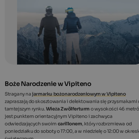
The Kronplatz ski area offers amazing slopes and pano
views.
IDM Südtirol – Alto Adige/Harald Wisthaler
Boże Narodzenie w Vipiteno
Stragany na
jarmarku bożonarodzeniowym w Vipiteno
zapraszają do skosztowania i delektowania się przysmakami
tamtejszym rynku.
Wieża Zwölferturm
o wysokości 46 metr
jest punktem orientacyjnym Vipiteno i zachwyca
odwiedzających swoim
carillonem
, który rozbrzmiewa od
poniedziałku do soboty o 17:00, a w niedzielę o 12:00 w okresi
świątecznym.