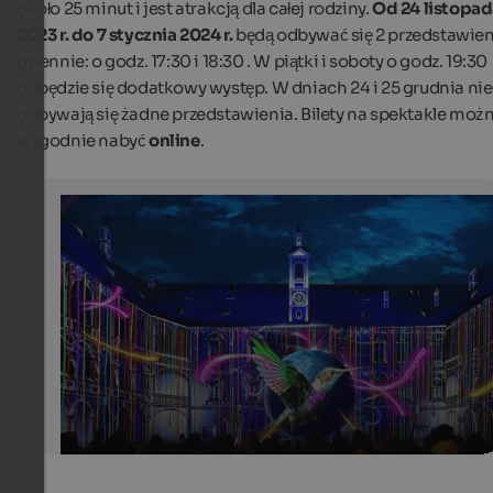
około 25 minut i jest atrakcją dla całej rodziny.
Od 24 listopa
2023 r. do 7 stycznia 2024 r.
będą odbywać się 2 przedstawien
dziennie: o godz. 17:30 i 18:30 . W piątki i soboty o godz. 19:30
odbędzie się dodatkowy występ. W dniach 24 i 25 grudnia nie
odbywają się żadne przedstawienia. Bilety na spektakle moż
wygodnie nabyć
online
.
5 South Tyrolean towns - 5 Christmas markets
Colours. A Homage to Peace is an atmospheric light a
show in the courtyard of the Hofburg in Brixen.
Brixen Tourismus Genossenschaft