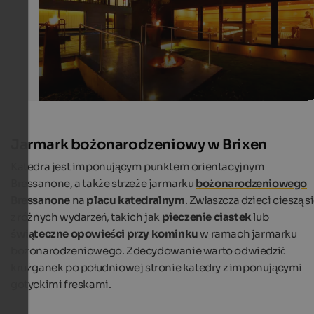
Jarmark bożonarodzeniowy w Brixen
Katedra jest imponującym punktem orientacyjnym
Bressanone, a także strzeże jarmarku
bożonarodzeniowego
Bressanone
na
placu katedralnym
. Zwłaszcza dzieci cieszą s
z różnych wydarzeń, takich jak
pieczenie ciastek
lub
świąteczne opowieści przy kominku
w ramach jarmarku
bożonarodzeniowego. Zdecydowanie warto odwiedzić
krużganek po południowej stronie katedry z imponującymi
gotyckimi freskami.