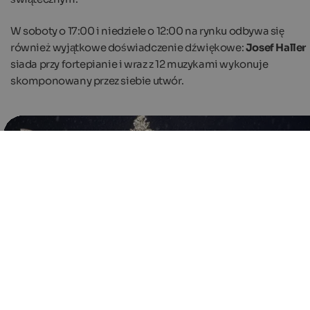
W soboty o 17:00 i niedziele o 12:00 na rynku odbywa się
również wyjątkowe doświadczenie dźwiękowe:
Josef Haller
siada przy fortepianie i wraz z 12 muzykami wykonuje
skomponowany przez siebie utwór.